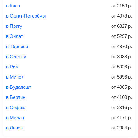
и затем оплатите билет одним из перечисленных
в Киев
от
2153
р.
способов: через интернет-банк, банковской картой,
электронными деньгами или наличными в салонах
в Санкт-Петербург
от
4078
р.
связи «Связной» или «Евросеть».
в Прагу
от
6327
р.
Это все
— после оплаты в течение 10 минут к вам на
email придет электронный билет с данными о вашем
в Эйлат
от
5297
р.
перелете. Его нужно распечатать и взять с собой в
в Тбилиси
от
4870
р.
аэропорт. Для посадки потребуется только паспорт.
Багаж
— это крупные предметы, сдаваемые в
в Одессу
от
3088
р.
багажное отделение самолета.
Найти билеты
в Рим
от
5026
р.
не более 23 кг – эконом-класс
в Минск
от
5996
р.
Стоимость авиабилетов зависит от выбранного тарифа:
в Будапешт
от
4065
р.
С багажом
= ручная кладь + багаж
в Берлин
от
4160
р.
Без багажа
= ручная кладь*
в Софию
от
2316
р.
Количество багажа
в Милан
от
4171
р.
в Львов
от
2384
р.