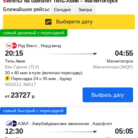
Билеты на самолет Тель-Авив – Магнитогорск
Ближайшие рейсы:
Сегодня
Завтра
Выберите дату
Ред Вингс
, Норд винд
20:15
04:55
Тель-Авив
Магнитогорск
Бен-Гурион (TLV)
Магнитогорск (MQF)
30
ч
40
мин
в пути (включая пересадку)
Пересадка 24
ч
35
мин
, Адлер
WZ4312
, N4517
23727
Выбрать дату
от
р.
АЗАЛ - Азербайджанские авиалинии
, Аэрофлот
12:30
05:05