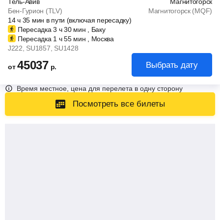
Тель-Авив
Магнитогорск
Бен-Гурион (TLV)
Магнитогорск (MQF)
14
ч
35
мин
в пути (включая пересадку)
Пересадка 3
ч
30
мин
, Баку
Пересадка 1
ч
55
мин
, Москва
J222
, SU1857
, SU1428
45037
Выбрать дату
от
р.
Время местное, цена для перелета в одну сторону
Посмотреть все билеты