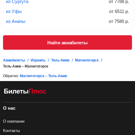
из Сургута
от
7788
р.
Важно:
При покупке билета рекомендуем внимательно
проверять на официальном сайте продавца, включен ли
из Уфы
от
6511
р.
багаж в стоимость.
из Анапы
от
7580
р.
Подробная информация о перевозке багажа и его габаритах
Найти авиабилеты
Авиабилеты
Израиль
Тель-Авив
Магнитогорск
Тель-Авив – Магнитогорск
Обратно:
Магнитогорск – Тель-Авив
О нас
О компании
Контакты