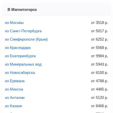
1 место
2 места
3 места
В Магнитогорск
Найти билеты с багажом
из Москвы
от
3518
р.
из Санкт-Петербурга
от
5017
р.
из Симферополя (Крым)
от
6252
р.
Вес багажа
из Краснодара
от
5568
р.
из Екатеринбурга
от
9984
р.
из Минеральных вод
от
5943
р.
20-23 кг
30 кг
40 кг
из Новосибирска
от
6100
р.
Найти билеты с багажом
из Еревана
от
4788
р.
из Минска
от
4485
р.
*При необходимости багаж оплачивается отдельно при
из Анталии
от
5120
р.
регистрации на рейс, в среднем
50 Euro
за место. Как
правило, сразу купить билет с багажом дешевле, чем
из Казани
от
6466
р.
дополнительно оплачивать его в аэропорту.