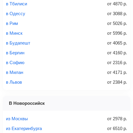
в Тбилиси
от
4870
р.
аэропорт. Для посадки потребуется только паспорт.
Багаж
— это крупные предметы, сдаваемые в
в Одессу
от
3088
р.
багажное отделение самолета.
Найти билеты
в Рим
от
5026
р.
не более 23 кг – эконом-класс
в Минск
от
5996
р.
Стоимость авиабилетов зависит от выбранного тарифа:
в Будапешт
от
4065
р.
С багажом
= ручная кладь + багаж
в Берлин
от
4160
р.
Без багажа
= ручная кладь*
в Софию
от
2316
р.
Количество багажа
в Милан
от
4171
р.
в Львов
от
2384
р.
1 место
2 места
3 места
В Новороссийск
Найти билеты с багажом
из Москвы
от
2978
р.
из Екатеринбурга
от
6510
р.