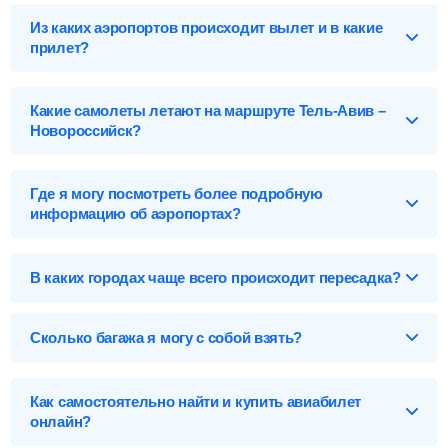
Из каких аэропортов происходит вылет и в какие
прилет?
Выберите нужный аэропорт вылета, чтобы посмотреть
подробное расписание вылетов и прилетов.
Какие самолеты летают на маршруте Тель-Авив –
Новороссийск?
Тель-Авив (TLV), Израиль
Список самолетов, выполняющих рейсы в Новороссийск:
Аэропорты Тель-Авива
Где я могу посмотреть более подробную
Сде-Дов-SDV
информацию об аэропортах?
Найти билеты
Бен-Гурион-TLV
Карта, адреса, телефоны, табло вылета и прилета:
аэропорты Тель-Авива
,
аэропорты Новороссийска
.
Новороссийск (NOI), Россия
В каких городах чаще всего происходит пересадка?
Аэропорты Новороссийска
На данном направлении отсутствуют авиарейсы с
пересадкой. Воспользуйтесь прямыми рейсами в
Новороссийск-NOI
Сколько багажа я могу с собой взять?
Новороссийск.
Предметы, которые вы можете брать с собой на борт
самолета, делятся на багаж и ручную кладь.
Как самостоятельно найти и купить авиабилет
онлайн?