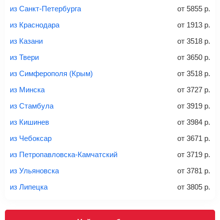
из Санкт-Петербурга
от
5855
р.
Вес багажа
из Краснодара
от
1913
р.
из Казани
от
3518
р.
из Твери
от
3650
р.
20-23 кг
30 кг
40 кг
из Симферополя (Крым)
от
3518
р.
Найти билеты с багажом
из Минска
от
3727
р.
из Стамбула
от
3919
р.
*При необходимости багаж оплачивается отдельно при
из Кишинев
от
3984
р.
регистрации на рейс, в среднем
50 Euro
за место. Как
правило, сразу купить билет с багажом дешевле, чем
из Чебоксар
от
3671
р.
дополнительно оплачивать его в аэропорту.
из Петропавловска-Камчатский
от
3719
р.
Важно:
При покупке билета рекомендуем внимательно
проверять на официальном сайте продавца, включен ли
из Ульяновска
от
3781
р.
багаж в стоимость.
из Липецка
от
3805
р.
Подробная информация о перевозке багажа и его габаритах