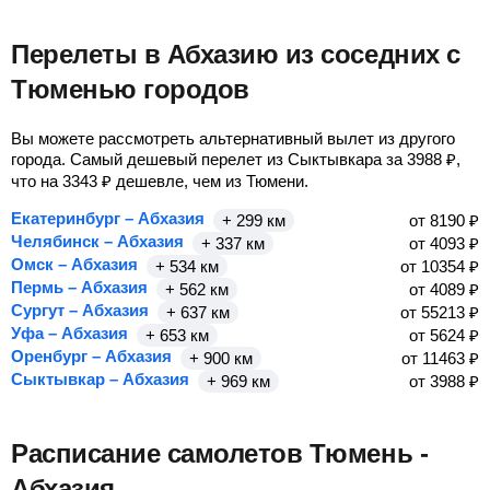
Перелеты в Абхазию из соседних с
Тюменью городов
Вы можете рассмотреть альтернативный вылет из другого
города. Самый дешевый перелет из Сыктывкара за
3988
₽
,
что на
3343
₽
дешевле, чем из Тюмени.
Екатеринбург – Абхазия
+ 299 км
от
8190
₽
Челябинск – Абхазия
+ 337 км
от
4093
₽
Омск – Абхазия
+ 534 км
от
10354
₽
Пермь – Абхазия
+ 562 км
от
4089
₽
Сургут – Абхазия
+ 637 км
от
55213
₽
Уфа – Абхазия
+ 653 км
от
5624
₽
Оренбург – Абхазия
+ 900 км
от
11463
₽
Сыктывкар – Абхазия
+ 969 км
от
3988
₽
Расписание самолетов Тюмень -
Абхазия