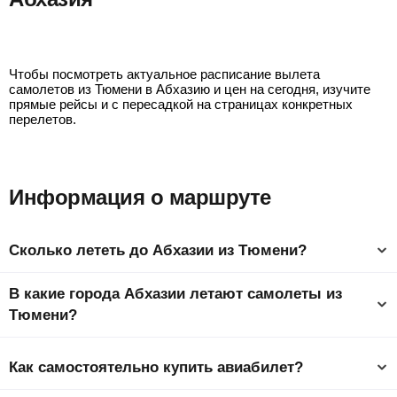
Тюмень - Сухум
Чтобы посмотреть актуальное расписание вылета
самолетов из Тюмени в Абхазию и цен на сегодня, изучите
прямые рейсы и с пересадкой на страницах конкретных
перелетов.
Информация о маршруте
Сколько лететь до Абхазии из Тюмени?
Время полета из Тюмени в Абхазию составляет 3 ч 1 мин до
В какие города Абхазии летают самолеты из
столицы страны Гудаута.
Тюмени?
Ниже представлен список самых популярных городов
Абхазии. Самый дешевый город, куда можно слетать –
Как самостоятельно купить авиабилет?
Сухум от
9802
₽
. На странице города у вас будет
возможность подробно ознакомиться с информацией, как