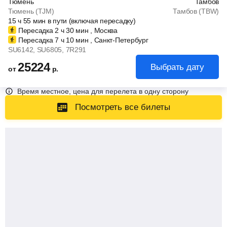
Тюмень
Тамбов
Тюмень (TJM)
Тамбов (TBW)
15
ч
55
мин
в пути (включая пересадку)
Пересадка 2
ч
30
мин
, Москва
Пересадка 7
ч
10
мин
, Санкт-Петербург
SU6142
, SU6805
, 7R291
25224
Выбрать дату
от
р.
Время местное, цена для перелета в одну сторону
Посмотреть все билеты