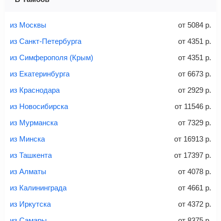
Найти билеты с багажом
из Москвы
от
5084
р.
из Санкт-Петербурга
от
4351
р.
из Симферополя (Крым)
от
4351
р.
Вес багажа
из Екатеринбурга
от
6673
р.
из Краснодара
от
2929
р.
из Новосибирска
от
11546
р.
20-23 кг
30 кг
40 кг
из Мурманска
от
7329
р.
Найти билеты с багажом
из Минска
от
16913
р.
из Ташкента
от
17397
р.
*При необходимости багаж оплачивается отдельно при
из Алматы
от
4078
р.
регистрации на рейс, в среднем
50 Euro
за место. Как
правило, сразу купить билет с багажом дешевле, чем
из Калининграда
от
4661
р.
дополнительно оплачивать его в аэропорту.
из Иркутска
от
4372
р.
Важно:
При покупке билета рекомендуем внимательно
проверять на официальном сайте продавца, включен ли
из Самары
от
8375
р.