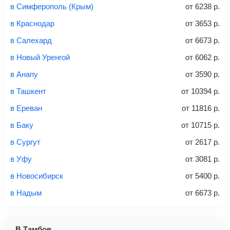
электронными деньгами или наличными в салонах
в Симферополь (Крым)
от
6238
р.
связи «Связной» или «Евросеть».
в Краснодар
от
3653
р.
Это все
— после оплаты в течение 10 минут к вам на
email придет электронный билет с данными о вашем
в Салехард
от
6673
р.
перелете. Его нужно распечатать и взять с собой в
в Новый Уренгой
от
6062
р.
аэропорт. Для посадки потребуется только паспорт.
Багаж
— это крупные предметы, сдаваемые в
в Анапу
от
3590
р.
багажное отделение самолета.
Найти билеты
в Ташкент
от
10394
р.
не более 23 кг – эконом-класс
в Ереван
от
11816
р.
Стоимость авиабилетов зависит от выбранного тарифа:
в Баку
от
10715
р.
С багажом
= ручная кладь + багаж
в Сургут
от
2617
р.
Без багажа
= ручная кладь*
в Уфу
от
3081
р.
Количество багажа
в Новосибирск
от
5400
р.
в Надым
от
6673
р.
1 место
2 места
3 места
В Тамбов