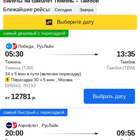
Билеты на самолет Тюмень – Тамбов
Ближайшие рейсы:
Сегодня
Завтра
Выберите дату
Победа
, РусЛайн
05:30
13:35
Тюмень
Тамбов
Тюмень (TJM)
Тамбов (TBW)
34
ч
5
мин
в пути (включая пересадку)
Пересадка 30
ч
5
мин
, Москва
DP6562
, 7R193
12781
Выбрать дату
от
р.
Аэрофлот
, РусЛайн
20:00
09:55