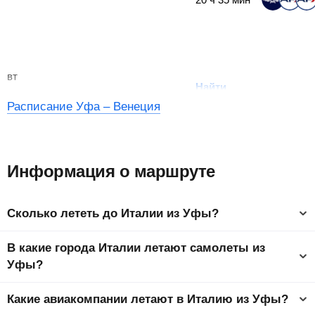
вт
Найти
Расписание Уфа – Венеция
Информация о маршруте
Сколько лететь до Италии из Уфы?
Время полета из Уфы в Италию составляет 7 ч 45 мин до
В какие города Италии летают самолеты из
столицы страны Рим.
Уфы?
Ниже представлен список самых популярных городов
Какие авиакомпании летают в Италию из Уфы?
Италии. Самый дешевый город, куда можно слетать –
Неаполь от
3833
₽
. На странице города у вас будет