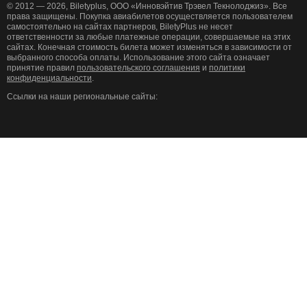
© 2012 — 2026, Biletyplus, ООО «Инновэйтив Трэвел Текнолоджиз». Все
права защищены. Покупка авиабилетов осуществляется пользователем
самостоятельно на сайтах партнеров, BiletyPlus не несет
ответственности за любые платежные операции, совершаемые на этих
сайтах. Конечная стоимость билета может изменяться в зависимости от
выбранного способа оплаты. Использование этого сайта означает
принятие правил
пользовательского соглашения
и
политики
конфиденциальности
.
Ссылки на наши региональные сайты: