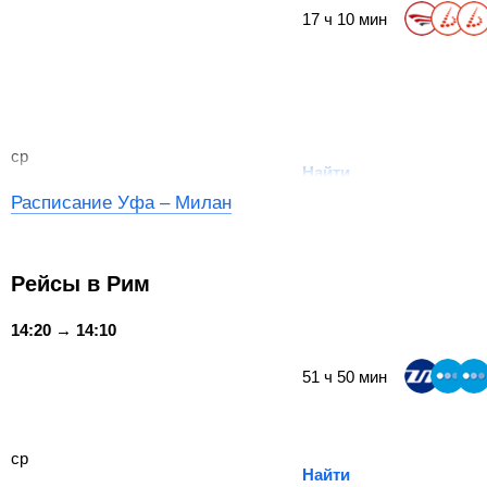
17
ч
10
мин
ср
Найти
Расписание Уфа – Милан
Рейсы в Рим
14:20 → 14:10
51
ч
50
мин
ср
Найти