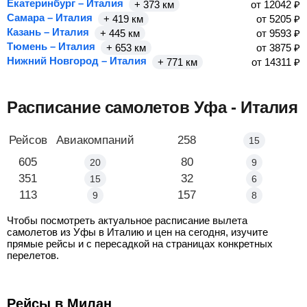
Екатеринбург – Италия
+ 373 км
от
12042
₽
Самара – Италия
+ 419 км
от
5205
₽
Казань – Италия
+ 445 км
от
9593
₽
Тюмень – Италия
+ 653 км
от
3875
₽
Нижний Новгород – Италия
+ 771 км
от
14311
₽
Расписание самолетов Уфа - Италия
Маршрут
Рейсов
Авиакомпаний
Уфа - Милан
258
15
Уфа - Рим
605
Уфа - Венеция
80
20
9
Уфа - Неаполь
351
Уфа - Римини
32
15
6
Уфа - Болонья
113
Уфа - Верона
157
9
8
Чтобы посмотреть актуальное расписание вылета
самолетов из Уфы в Италию и цен на сегодня, изучите
прямые рейсы и с пересадкой на страницах конкретных
перелетов.
Рейсы в Милан