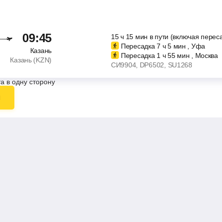
09:45
15
ч
15
мин
в пути (включая перес
Пересадка 7
ч
5
мин
, Уфа
Казань
Пересадка 1
ч
55
мин
, Москва
Казань (KZN)
СИ9904
, DP6502
, SU1268
а в одну сторону
ы