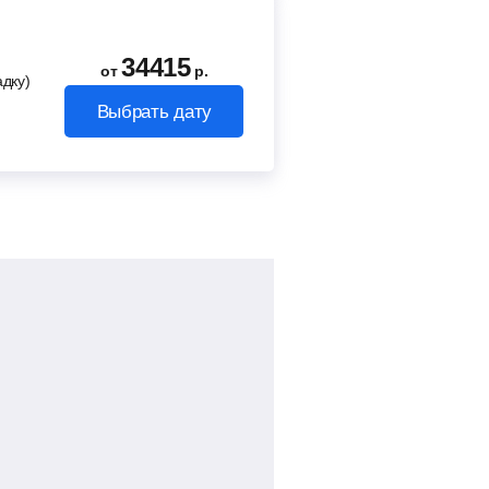
34415
от
р.
адку)
Выбрать дату