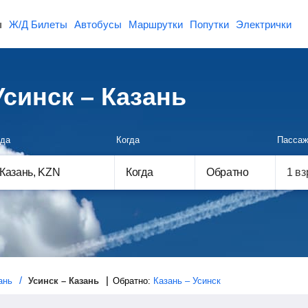
ы
Ж/Д Билеты
Автобусы
Маршрутки
Попутки
Электрички
синск – Казань
да
Когда
Пассаж
Когда
Обратно
ань
Усинск – Казань
Обратно:
Казань – Усинск