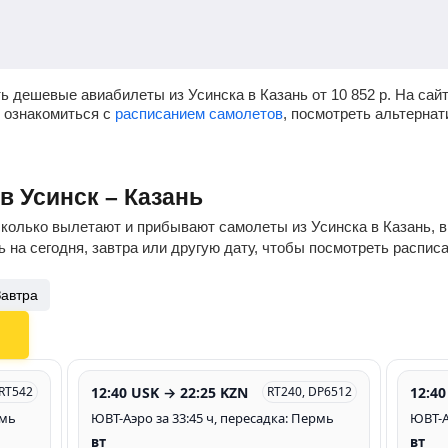
ь дешевые авиабилеты из Усинска в Казань от
10 852
р.
На сайт
, ознакомиться с
расписанием самолетов
, посмотреть альтерна
в Усинск – Казань
сколько вылетают и прибывают самолеты из Усинска в Казань, в
 на сегодня, завтра или другую дату, чтобы посмотреть распис
Завтра
12:40 USK → 22:25 KZN
12:40
 RT542
RT240, DP6512
рмь
ЮВТ-Аэро за 33:45 ч, пересадка: Пермь
ЮВТ-А
вт
вт