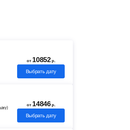
10852
от
р.
Выбрать дату
14846
от
р.
адку)
Выбрать дату