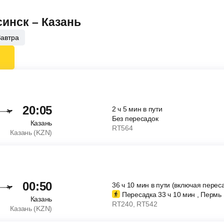
синск – Казань
Завтра
20:05
2
ч
5
мин
в пути
Без пересадок
Казань
RT564
Казань (KZN)
00:50
36
ч
10
мин
в пути (включая перес
Пересадка 33
ч
10
мин
, Пермь
Казань
RT240
, RT542
Казань (KZN)