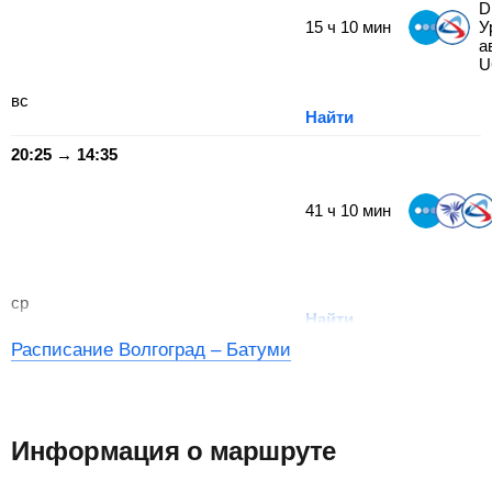
D
15
ч
10
мин
У
а
U
вс
Найти
20:25 → 14:35
41
ч
10
мин
ср
Найти
Расписание Волгоград – Батуми
Информация о маршруте