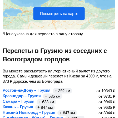
Посмотреть на карте
*Цена указана для перелета в одну сторону
Перелеты в Грузию из соседних с
Волгоградом городов
Вы можете рассмотреть альтернативный вылет из другого
города. Самый дешевый перелет из Киева за
4309
₽
, что на
373
₽
дороже, чем из Волгограда.
Ростов-на-Дону – Грузия
+ 392 км
от
10343
₽
Краснодар – Грузия
+ 585 км
от
9731
₽
Самара – Грузия
+ 633 км
от
9946
₽
Казань – Грузия
+ 847 км
от
9635
₽
Нижний Новгород – Грузия
+ 847 км
от
8044
₽
Симферополь (Крым) – Грузия