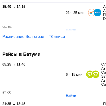
15:40 → 14:15
А
A
21
ч
35
мин
П
D
ср, вс
Найти
Расписание Волгоград – Тбилиси
Рейсы в Батуми
05:25 → 11:40
С7
Ав
Си
6
ч
15
мин
S7
Ав
Си
вт, сб
Найти
21:35 → 13:45
П