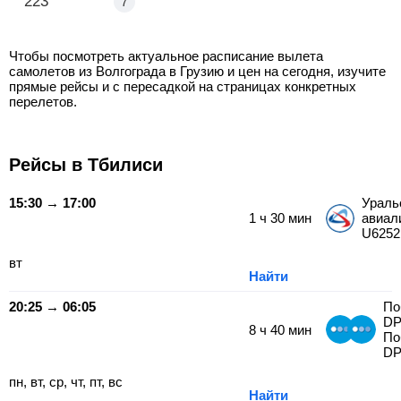
Волгоград - Батуми
223
7
Волгоград - Кутаиси
Чтобы посмотреть актуальное расписание вылета
самолетов из Волгограда в Грузию и цен на сегодня, изучите
прямые рейсы и с пересадкой на страницах конкретных
перелетов.
Рейсы в Тбилиси
15:30 → 17:00
Ураль
1
ч
30
мин
авиал
U6252
вт
Найти
20:25 → 06:05
По
DP
8
ч
40
мин
По
DP
пн, вт, ср, чт, пт, вс
Найти