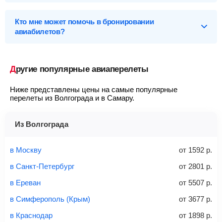
Найти
Чтобы купить билет на самолет Волгоград – Самара,
Новосибирск
(OVB - Толмачево)
от
35 142
р.
выполните несколько несложных действий:
Кто мне может помочь в бронировании
авиабилетов?
Заполните форму поиска
— укажите города вылета и
Первый-класс
прилета, даты туда-обратно, выполните поиск.
Чтобы связаться со службой поддержки, вначале
необходимо
запустить поиск билетов
на конкретные даты,
Ручная кладь
— это небольшие предметы, которые
Выберите подходящий билет
— обратите внимание
а затем у вас появится возможность написать свой вопрос в
Другие популярные авиаперелеты
пассажир всегда может взять с собой в салон
на аэропорты вылета/прилета, время в пути и время на
онлайн-чат нашим операторам.
самолета, не сдавая их в багаж.
пересадку, на наличие багажа и стоимость, а также для
?
Подробную инструкцию об электронном авиабилете, как его
Ниже представлены цены на самые популярные
упрощения поиска используйте фильтры и сортировку.
приобрести и проверить статус, как вернуть или обменять, а
размеры: 55 см (длина), 20 см (ширина), 40 см
перелеты из Волгограда и в Самару.
также как исправить неточности, вы можете
посмотреть
(высота)
Найти
Перейдите по кнопке «Купить»
— после этого наша
здесь
.
не более 10 кг
система перенаправит вас на сайт продавца.
Из Волгограда
Найти билеты
Заполните форму и оплатите
— укажите паспортные
Советы как сэкономить на покупке билета
и контактные данные, внимательно все перепроверьте
в Москву
от
1592
р.
и затем оплатите билет одним из перечисленных
в Санкт-Петербург
от
2801
р.
способов: через интернет-банк, банковской картой,
электронными деньгами или наличными в салонах
в Ереван
от
5507
р.
связи «Связной» или «Евросеть».
в Симферополь (Крым)
от
3677
р.
Это все
— после оплаты в течение 10 минут к вам на
email придет электронный билет с данными о вашем
в Краснодар
от
1898
р.