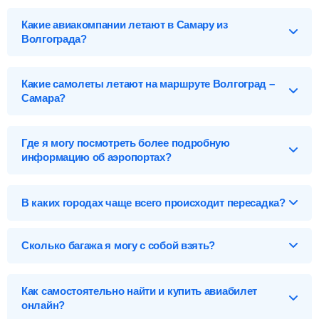
Цена может составлять всего
7 012
р
. Это билет эконом
предлагает С7 - Авиакомпания Сибирь - от
44 428
р
.
Самара (KUF), Россия
класса на рейс DP6968 авиакомпании Победа, который
*Лоукостеры – авиакомпании, которые предоставляют
Какие авиакомпании летают в Самару из
вылетает из Волгоград (VOG) в 21:50 и прилетает в аэропорт
бюджетные перелеты. Стоимость билетов на
Аэропорты Самары
Волгограда?
Курумоч (KUF) в 10:30. Все суммы сборов и различных
лоукостеры значительно ниже, чем авиабилетов на
платежей уже включены в стоимость.
Курумоч-KUF
регулярные рейсы за счет ограничений на багаж, питания и
Ниже приведены цены на авиабилеты Волгоград – Самара на
других удобств.
прямой рейс и с пересадкой от разных авиакомпаний на
Эконом-класс
Какие самолеты летают на маршруте Волгоград –
данном направлении.
Самара?
SU - Аэрофлот
от
9 317
р.
Список самолетов, выполняющих рейсы в Самару:
S7 - С7 - Авиакомпания Сибирь
от
9 598
р.
7 012
р.
Где я могу посмотреть более подробную
Boeing 737-800
от
7 012
р.
DP - Победа
от
7 012
р.
информацию об аэропортах?
Sukhoi Superjet 100
от
9 317
р.
Y7 - Таймыр
от
11 913
р.
Найти
Карта, адреса, телефоны, табло вылета и прилета:
Airbus A320
от
9 598
р.
аэропорты Волгограда
,
аэропорты Самары
.
В каких городах чаще всего происходит пересадка?
Airbus A319
от
11 650
р.
Найти билеты
Embraer 170
от
35 142
р.
Ниже приведен список некоторых стыковочных городов на
Бизнес-класс
перелетах в Самару с пересадкой. Самый дешевый вариант
Сколько багажа я могу с собой взять?
долететь — через Москва, всего за
7 012
р
.
Найти билеты
Предметы, которые вы можете брать с собой на борт
Москва
(SVO - Шереметьево)
от
7 012
р.
самолета, делятся на багаж и ручную кладь.
Как самостоятельно найти и купить авиабилет
?
Санкт-Петербург
(LED - Пулково)
от
8 433
р.
онлайн?
Екатеринбург
(SVX - Кольцово)
от
11 913
р.