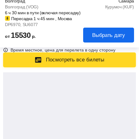
Волгоград
Самара
Волгоград (VOG)
Курумоч (KUF)
6
ч
30
мин
в пути (включая пересадку)
Пересадка 1
ч
45
мин
, Москва
DP6970
, SU6077
15530
Выбрать дату
от
р.
Время местное, цена для перелета в одну сторону
Посмотреть все билеты