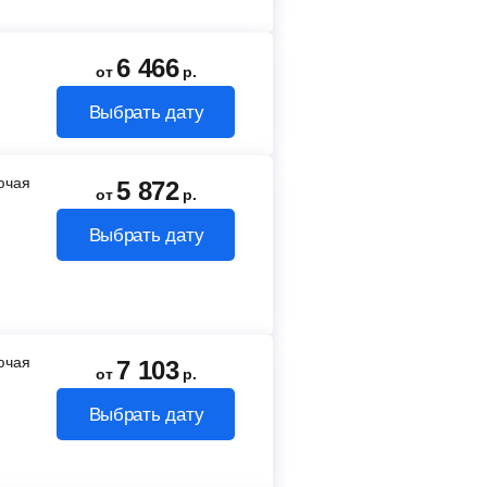
6 466
от
р.
Выбрать дату
лючая
5 872
от
р.
Выбрать дату
лючая
7 103
от
р.
Выбрать дату