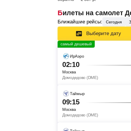
Билеты на самолет 
Ближайшие рейсы:
Сегодня
Выберите дату
ИрАэро
02:10
Москва
Домодедово (DME)
Таймыр
09:15
Москва
Домодедово (DME)
Таймыр