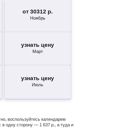
от
30312
р.
Ноябрь
узнать цену
Март
узнать цену
Июль
тно, воспользуйтесь календарем
: в одну сторону —
1 637
р.
, а туда и