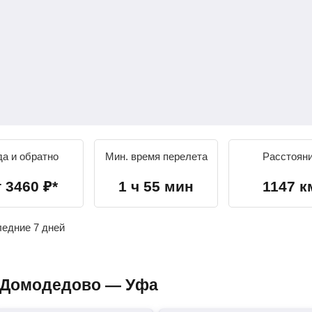
да и обратно
Мин. время перелета
Расстоян
т
3460
₽
*
1 ч 55 мин
1147 к
ледние 7 дней
ы Домодедово — Уфа