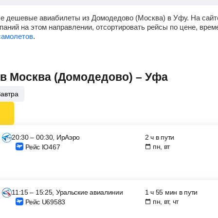
мые дешевые авиабилеты из Домодедово (Москва) в Уфу.
На сайт
паний на этом направлении, отсортировать рейсы по цене, врем
самолетов
.
ов Москва (Домодедово) – Уфа
Завтра
20:30 – 00:30, ИрАэро
2 ч в пути
пн, вт
Рейс IO467
11:15 – 15:25, Уральские авиалинии
1 ч 55 мин в пути
пн, вт, чт
Рейс U69583