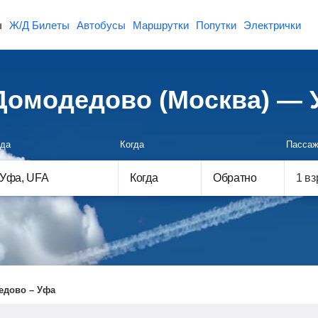
ы
Ж/Д Билеты
Автобусы
Маршрутки
Попутки
Электрички
Домодедово (Москва) — 
да
Когда
Пассаж
Когда
Обратно
едово – Уфа