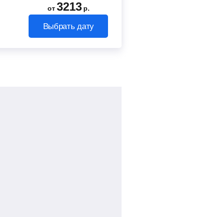
3213
от
р.
Выбрать дату