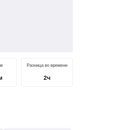
ие
Разница во времени
м
2ч