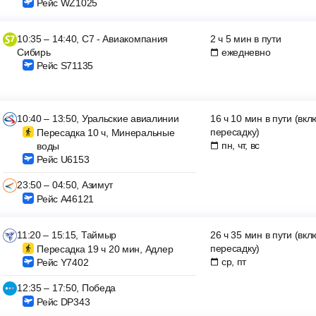
Рейс WZ1025
10:35 – 14:40, С7 - Авиакомпания
2 ч 5 мин в пути
Сибирь
ежедневно
Рейс S71135
10:40 – 13:50, Уральские авиалинии
16 ч 10 мин в пути (вк
пересадку)
Пересадка 10 ч, Минеральные
пн, чт, вс
воды
Рейс U6153
23:50 – 04:50, Азимут
Рейс A46121
11:20 – 15:15, Таймыр
26 ч 35 мин в пути (вк
пересадку)
Пересадка 19 ч 20 мин, Адлер
ср, пт
Рейс Y7402
12:35 – 17:50, Победа
Рейс DP343