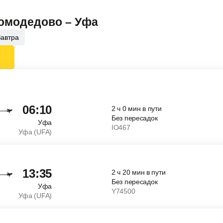
Домодедово – Уфа
Завтра
06:10
2
ч
0
мин
в пути
Без пересадок
Уфа
IO467
Уфа (UFA)
13:35
2
ч
20
мин
в пути
Без пересадок
Уфа
Y74500
Уфа (UFA)