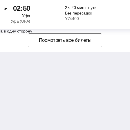
02:50
2
ч
20
мин
в пути
Без пересадок
Уфа
Y74400
Уфа (UFA)
а в одну сторону
Посмотреть все билеты