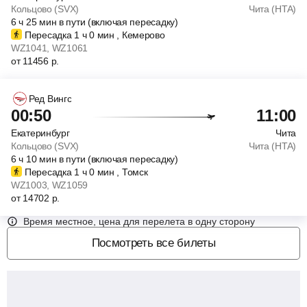
Кольцово (SVX)
Чита (HTA)
6
ч
25
мин
в пути (включая пересадку)
Пересадка 1
ч
0
мин
, Кемерово
WZ1041
, WZ1061
от
11456
р.
Ред Вингс
00:50
11:00
Екатеринбург
Чита
Кольцово (SVX)
Чита (HTA)
6
ч
10
мин
в пути (включая пересадку)
Пересадка 1
ч
0
мин
, Томск
WZ1003
, WZ1059
от
14702
р.
Время местное, цена для перелета в одну сторону
Посмотреть все билеты