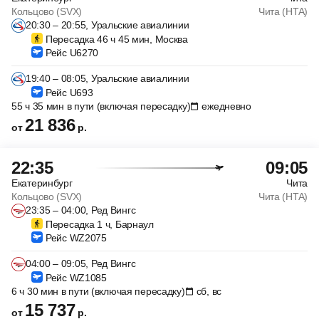
Кольцово (SVX)
Чита (HTA)
20:30 – 20:55, Уральские авиалинии
Пересадка 46 ч 45 мин, Москва
Рейс U6270
19:40 – 08:05, Уральские авиалинии
Рейс U693
55 ч 35 мин в пути (включая пересадку)
ежедневно
21 836
от
р.
22:35
09:05
Екатеринбург
Чита
Кольцово (SVX)
Чита (HTA)
23:35 – 04:00, Ред Вингс
Пересадка 1 ч, Барнаул
Рейс WZ2075
04:00 – 09:05, Ред Вингс
Рейс WZ1085
6 ч 30 мин в пути (включая пересадку)
сб, вс
15 737
от
р.