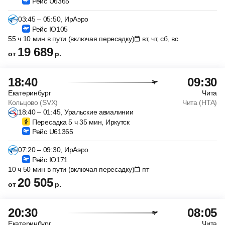
Рейс U6365
03:45 – 05:50, ИрАэро
Рейс IO105
55 ч 10 мин в пути (включая пересадку)
вт, чт, сб, вс
19 689
от
р.
18:40
09:30
Екатеринбург
Чита
Кольцово (SVX)
Чита (HTA)
18:40 – 01:45, Уральские авиалинии
Пересадка 5 ч 35 мин, Иркутск
Рейс U61365
07:20 – 09:30, ИрАэро
Рейс IO171
10 ч 50 мин в пути (включая пересадку)
пт
20 505
от
р.
20:30
08:05
Екатеринбург
Чита