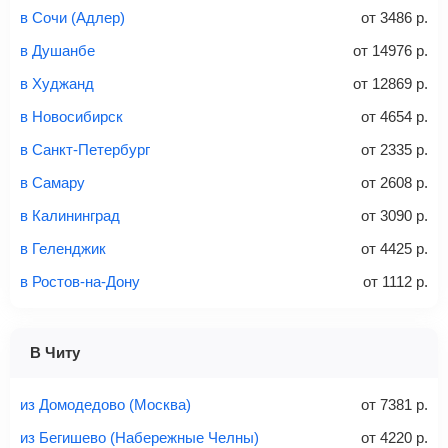
email придет электронный билет с данными о вашем
в Сочи (Адлер)
от
3486
р.
перелете. Его нужно распечатать и взять с собой в
Первый-класс
в Душанбе
от
14976
р.
аэропорт. Для посадки потребуется только паспорт.
в Худжанд
от
12869
р.
Найти билеты
в Новосибирск
от
4654
р.
?
в Санкт-Петербург
от
2335
р.
Найти
в Самару
от
2608
р.
в Калининград
от
3090
р.
в Геленджик
от
4425
р.
Советы как сэкономить на покупке билета
в Ростов-на-Дону
от
1112
р.
В Читу
из Домодедово (Москва)
от
7381
р.
из Бегишево (Набережные Челны)
от
4220
р.