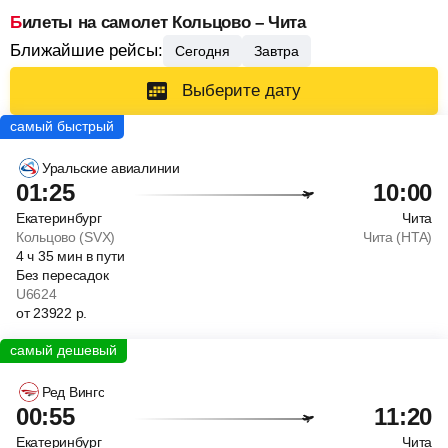
Билеты на самолет Кольцово – Чита
Ближайшие рейсы:
Сегодня
Завтра
Выберите дату
Уральские авиалинии
01:25
10:00
Екатеринбург
Чита
Кольцово (SVX)
Чита (HTA)
4
ч
35
мин
в пути
Без пересадок
U6624
от
23922
р.
Ред Вингс
00:55
11:20
Екатеринбург
Чита