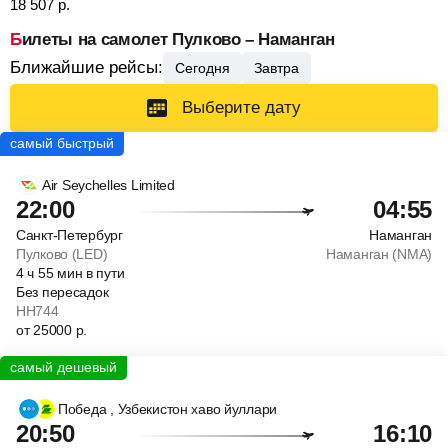
18 507
р.
Билеты на самолет Пулково – Наманган
Ближайшие рейсы:
Сегодня
Завтра
Выберите дату
Air Seychelles Limited
22:00
04:55
Санкт-Петербург
Наманган
Пулково (LED)
Наманган (NMA)
4
ч
55
мин
в пути
Без пересадок
HH744
от
25000
р.
Победа
, Узбекистон хаво йуллари
20:50
16:10