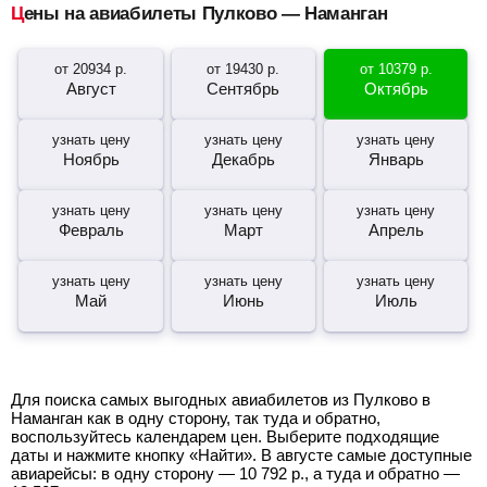
Цены на авиабилеты Пулково — Наманган
от
20934
р.
от
19430
р.
от
10379
р.
Август
Сентябрь
Октябрь
узнать цену
узнать цену
узнать цену
Ноябрь
Декабрь
Январь
узнать цену
узнать цену
узнать цену
Февраль
Март
Апрель
узнать цену
узнать цену
узнать цену
Май
Июнь
Июль
Для поиска самых выгодных авиабилетов из Пулково в
Наманган как в одну сторону, так туда и обратно,
воспользуйтесь календарем цен. Выберите подходящие
даты и нажмите кнопку «Найти». В августе самые доступные
авиарейсы: в одну сторону —
10 792
р.
, а туда и обратно —