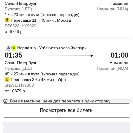
Санкт-Петербург
Наманган
Пулково (LED)
Наманган (NMA)
17
ч
20
мин
в пути (включая пересадку)
Пересадка 11
ч
45
мин
, Москва
DP6828
, HY9620
от
8746
р.
Нордавиа
, Узбекистон хаво йуллари
01:35
01:00
Санкт-Петербург
Наманган
Пулково (LED)
Наманган (NMA)
45
ч
25
мин
в пути (включая пересадку)
Пересадка 39
ч
45
мин
, Уфа
5N591
, HY9858
от
10379
р.
Время местное, цена для перелета в одну сторону
Посмотреть все билеты