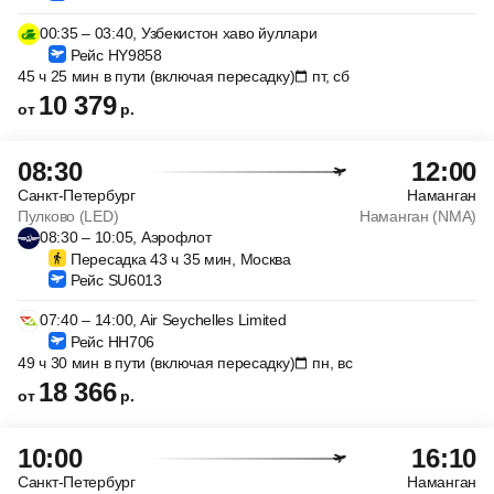
00:35 – 03:40, Узбекистон хаво йуллари
Рейс HY9858
45 ч 25 мин в пути (включая пересадку)
пт, сб
10 379
от
р.
08:30
12:00
Санкт-Петербург
Наманган
Пулково (LED)
Наманган (NMA)
08:30 – 10:05, Аэрофлот
Пересадка 43 ч 35 мин, Москва
Рейс SU6013
07:40 – 14:00, Air Seychelles Limited
Рейс HH706
49 ч 30 мин в пути (включая пересадку)
пн, вс
18 366
от
р.
10:00
16:10
Санкт-Петербург
Наманган