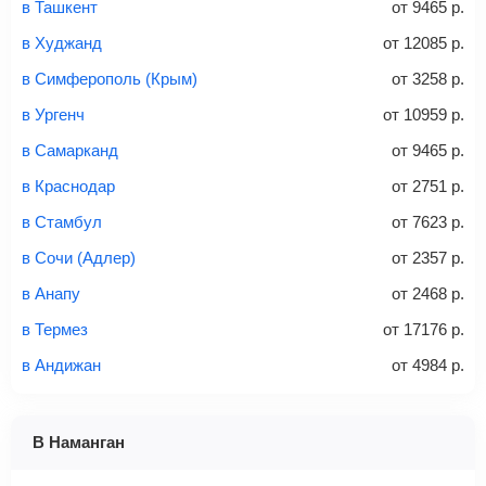
в Ташкент
от
9465
р.
связи «Связной» или «Евросеть».
Найти
в Худжанд
от
12085
р.
Это все
— после оплаты в течение 10 минут к вам на
email придет электронный билет с данными о вашем
в Симферополь (Крым)
от
3258
р.
перелете. Его нужно распечатать и взять с собой в
Первый-класс
в Ургенч
от
10959
р.
аэропорт. Для посадки потребуется только паспорт.
в Самарканд
от
9465
р.
Найти билеты
в Краснодар
от
2751
р.
?
в Стамбул
от
7623
р.
Найти
в Сочи (Адлер)
от
2357
р.
в Анапу
от
2468
р.
в Термез
от
17176
р.
Советы как сэкономить на покупке билета
в Андижан
от
4984
р.
В Наманган