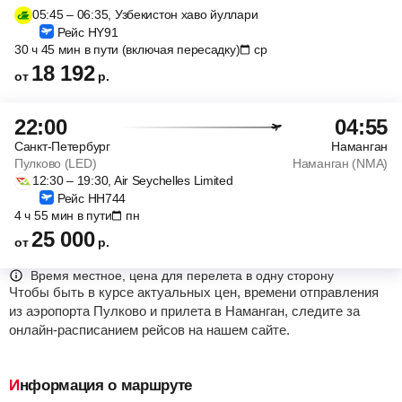
05:45 – 06:35, Узбекистон хаво йуллари
Рейс HY91
30 ч 45 мин в пути (включая пересадку)
ср
18 192
от
р.
22:00
04:55
Санкт-Петербург
Наманган
Пулково (LED)
Наманган (NMA)
12:30 – 19:30, Air Seychelles Limited
Рейс HH744
4 ч 55 мин в пути
пн
25 000
от
р.
Время местное, цена для перелета в одну сторону
Чтобы быть в курсе актуальных цен, времени отправления
из аэропорта Пулково и прилета в Наманган, следите за
онлайн-расписанием рейсов на нашем сайте.
Информация о маршруте