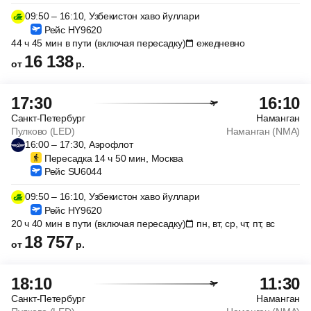
09:50 – 16:10, Узбекистон хаво йуллари
Рейс HY9620
44 ч 45 мин в пути (включая пересадку)
ежедневно
16 138
от
р.
17:30
16:10
Санкт-Петербург
Наманган
Пулково (LED)
Наманган (NMA)
16:00 – 17:30, Аэрофлот
Пересадка 14 ч 50 мин, Москва
Рейс SU6044
09:50 – 16:10, Узбекистон хаво йуллари
Рейс HY9620
20 ч 40 мин в пути (включая пересадку)
пн, вт, ср, чт, пт, вс
18 757
от
р.
18:10
11:30
Санкт-Петербург
Наманган