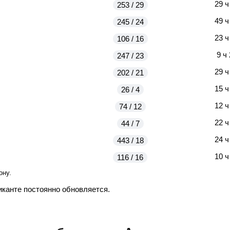
29 ч
253 / 29
49 ч
245 / 24
23 ч
106 / 16
9 ч
247 / 23
29 ч
202 / 21
15 ч
26 / 4
12 ч
74 / 12
22 ч
44 / 7
24 ч
443 / 18
10 ч
116 / 16
ону.
иканте постоянно обновляется.