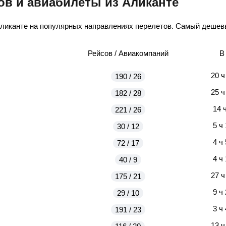
ов и авиабилеты из Аликанте
Аликанте на популярных направлениях перелетов. Самый дешевы
Рейсов / Авиакомпаний
В
20 ч
190 / 26
25 ч
182 / 28
14 
221 / 26
5 ч
30 / 12
4 ч
72 / 17
4 ч
40 / 9
27 ч
175 / 21
9 ч
29 / 10
3 ч
191 / 23
13 ч