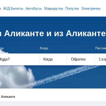
ы
Ж/Д Билеты
Автобусы
Маршрутки
Попутки
Электрички
 Аликанте и из Аликанте
да
Когда
Пассаж
Куда
?
Когда
Обратно
 Аликанте