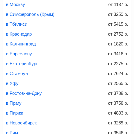
Советы как сэкономить на покупке билета
и контактные данные, внимательно все перепроверьте
в Москву
от
1137
р.
и затем оплатите билет одним из перечисленных
в Симферополь (Крым)
от
3259
р.
способов: через интернет-банк, банковской картой,
электронными деньгами или наличными в салонах
в Тбилиси
от
5415
р.
связи «Связной» или «Евросеть».
в Краснодар
от
2752
р.
Это все
— после оплаты в течение 10 минут к вам на
email придет электронный билет с данными о вашем
в Калининград
от
1820
р.
перелете. Его нужно распечатать и взять с собой в
в Барселону
от
3416
р.
аэропорт. Для посадки потребуется только паспорт.
Багаж
— это крупные предметы, сдаваемые в
в Екатеринбург
от
2275
р.
багажное отделение самолета.
Найти билеты
в Стамбул
от
7624
р.
не более 23 кг – эконом-класс
в Уфу
от
2565
р.
Стоимость авиабилетов зависит от выбранного тарифа:
в Ростов-на-Дону
от
3788
р.
С багажом
= ручная кладь + багаж
в Прагу
от
3758
р.
Без багажа
= ручная кладь*
в Париж
от
4883
р.
Количество багажа
в Новосибирск
от
3269
р.
в Рим
от
3546
р.