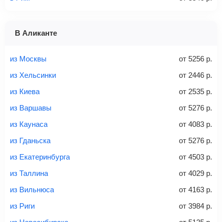
1 место
2 места
3 места
В Аликанте
Найти билеты с багажом
из Москвы
от
5256
р.
из Хельсинки
от
2446
р.
из Киева
от
2535
р.
Вес багажа
из Варшавы
от
5276
р.
из Каунаса
от
4083
р.
из Гданьска
от
5276
р.
20-23 кг
30 кг
40 кг
из Екатеринбурга
от
4503
р.
Найти билеты с багажом
из Таллина
от
4029
р.
из Вильнюса
от
4163
р.
*При необходимости багаж оплачивается отдельно при
из Риги
от
3984
р.
регистрации на рейс, в среднем
50 Euro
за место. Как
правило, сразу купить билет с багажом дешевле, чем