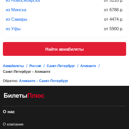
из Новосибирска
от
5135
р.
дополнительно оплачивать его в аэропорту.
из Минска
от
6788
р.
Важно:
При покупке билета рекомендуем внимательно
проверять на официальном сайте продавца, включен ли
из Самары
от
4474
р.
багаж в стоимость.
из Уфы
от
5900
р.
Подробная информация о перевозке багажа и его габаритах
Найти авиабилеты
Авиабилеты
Россия
Санкт-Петербург
Аликанте
Санкт-Петербург – Аликанте
Обратно:
Аликанте – Санкт-Петербург
О нас
О компании