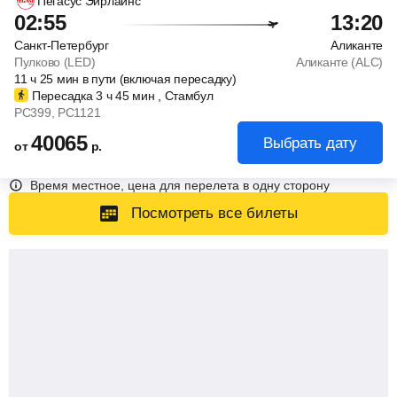
Пегасус Эйрлайнс
02:55
13:20
Санкт-Петербург
Аликанте
Пулково (LED)
Аликанте (ALC)
11
ч
25
мин
в пути (включая пересадку)
Пересадка 3
ч
45
мин
, Стамбул
PC399
, PC1121
40065
Выбрать дату
от
р.
Время местное, цена для перелета в одну сторону
Посмотреть все билеты