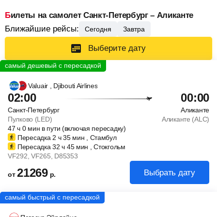
Билеты на самолет Санкт-Петербург – Аликанте
Ближайшие рейсы:
Сегодня
Завтра
Выберите дату
Valuair
, Djibouti Airlines
02:00
00:00
Санкт-Петербург
Аликанте
Пулково (LED)
Аликанте (ALC)
47
ч
0
мин
в пути (включая пересадку)
Пересадка 2
ч
35
мин
, Стамбул
Пересадка 32
ч
45
мин
, Стокгольм
VF292
, VF265
, D85353
21269
Выбрать дату
от
р.