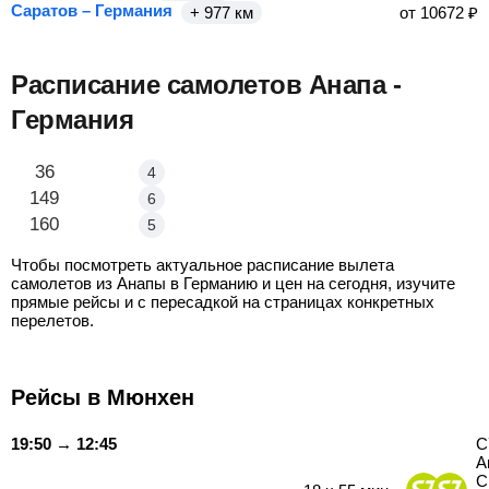
Саратов – Германия
+ 977 км
от
10672
₽
Расписание самолетов Анапа -
Германия
Анапа - Мюнхен
36
4
Анапа - Берлин
149
6
Анапа - Дюссельдорф
160
5
Чтобы посмотреть актуальное расписание вылета
самолетов из Анапы в Германию и цен на сегодня, изучите
прямые рейсы и с пересадкой на страницах конкретных
перелетов.
Рейсы в Мюнхен
19:50 → 12:45
С
А
С