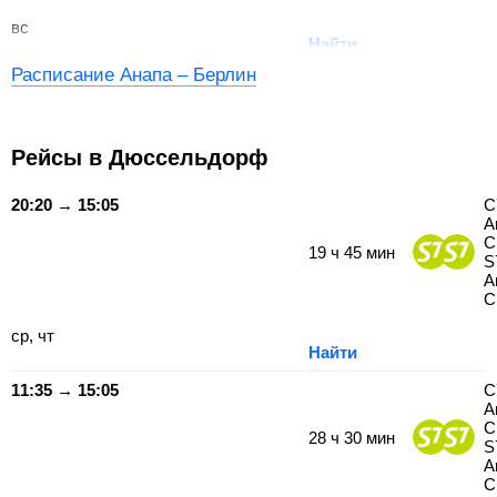
вс
Найти
Расписание Анапа – Берлин
Рейсы в Дюссельдорф
20:20 → 15:05
С
А
С
19
ч
45
мин
S
А
С
ср, чт
Найти
11:35 → 15:05
С
А
С
28
ч
30
мин
S
А
С