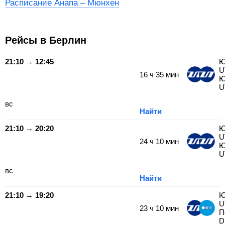
Расписание Анапа – Мюнхен
Рейсы в Берлин
21:10 → 12:45
Ю
U
16
ч
35
мин
Ю
U
вс
Найти
21:10 → 20:20
Ю
U
24
ч
10
мин
Ю
U
вс
Найти
21:10 → 19:20
Ю
U
23
ч
10
мин
П
D