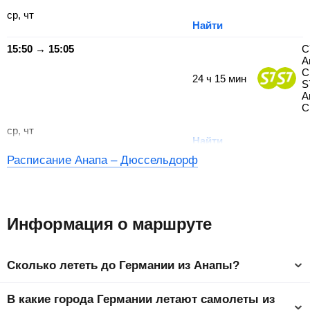
ср, чт
Найти
15:50 → 15:05
С
А
С
24
ч
15
мин
S
А
С
ср, чт
Найти
Расписание Анапа – Дюссельдорф
Информация о маршруте
Сколько лететь до Германии из Анапы?
Время полета из Анапы в Германию составляет 6 ч 15 мин до
В какие города Германии летают самолеты из
столицы страны Берлин.