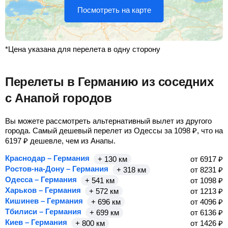
Посмотреть на карте
*Цена указана для перелета в одну сторону
Перелеты в Германию из соседних
с Анапой городов
Вы можете рассмотреть альтернативный вылет из другого
города. Самый дешевый перелет из Одессы за
1098
₽
, что на
6197
₽
дешевле, чем из Анапы.
Краснодар – Германия
+ 130 км
от
6917
₽
Ростов-на-Дону – Германия
+ 318 км
от
8231
₽
Одесса – Германия
+ 541 км
от
1098
₽
Харьков – Германия
+ 572 км
от
1213
₽
Кишинев – Германия
+ 696 км
от
4096
₽
Тбилиси – Германия
+ 699 км
от
6136
₽
Киев – Германия
+ 800 км
от
1426
₽