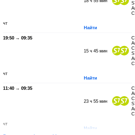
18
ч
55
мин
S
А
С
чт
Найти
19:50 → 09:35
С
А
С
15
ч
45
мин
S
А
С
чт
Найти
11:40 → 09:35
С
А
С
23
ч
55
мин
S
А
С
чт
Найти