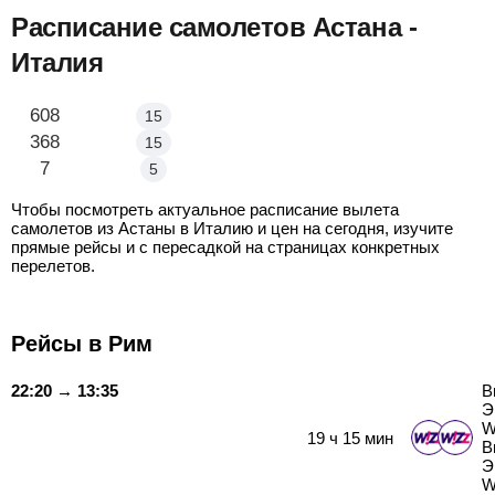
Расписание самолетов Астана -
Италия
Астана - Рим
608
15
Астана - Милан
368
15
Астана - Римини
7
5
Чтобы посмотреть актуальное расписание вылета
самолетов из Астаны в Италию и цен на сегодня, изучите
прямые рейсы и с пересадкой на страницах конкретных
перелетов.
Рейсы в Рим
22:20 → 13:35
В
Э
W
19
ч
15
мин
В
Э
W