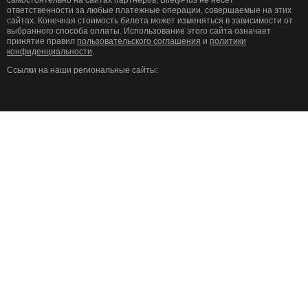
самостоятельно на сайтах партнеров, BiletyPlus не несет
ответственности за любые платежные операции, совершаемые на этих
сайтах. Конечная стоимость билета может изменяться в зависимости от
выбранного способа оплаты. Использование этого сайта означает
принятие правил
пользовательского соглашения
и
политики
конфиденциальности
.
Ссылки на наши региональные сайты: