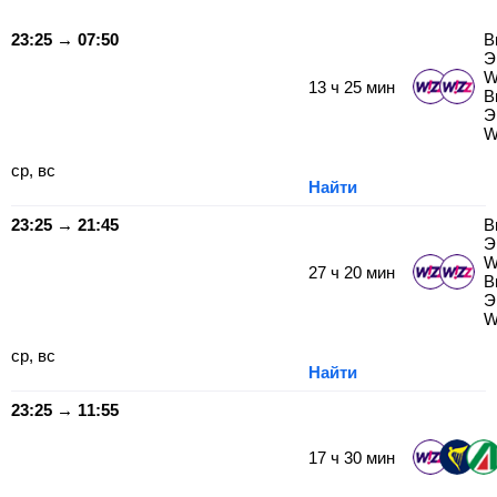
23:25 → 07:50
В
Э
W
13
ч
25
мин
В
Э
W
ср, вс
Найти
23:25 → 21:45
В
Э
W
27
ч
20
мин
В
Э
W
ср, вс
Найти
23:25 → 11:55
17
ч
30
мин