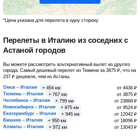
*Цена указана для перелета в одну сторону
Перелеты в Италию из соседних с
Астаной городов
Вы можете рассмотреть альтернативный вылет из другого
города. Самый дешевый перелет из Тюмени за
3875
₽
, что на
237
₽
дешевле, чем из Астаны.
Омск – Италия
+ 454 км
от
4436
₽
Тюмень – Италия
+ 767 км
от
3875
₽
Челябинск – Италия
+ 799 км
от
23868
₽
Новосибирск – Италия
+ 875 км
от
9524
₽
Екатеринбург – Италия
+ 945 км
от
12042
₽
Бишкек – Италия
+ 950 км
от
18096
₽
Алматы – Италия
+ 972 км
от
13043
₽