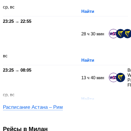
ср, вс
Найти
23:25 → 22:55
28
ч
30
мин
вс
Найти
23:25 → 08:05
В
W
13
ч
40
мин
Р
F
ср, вс
Найти
Расписание Астана – Рим
Рейсы в Милан