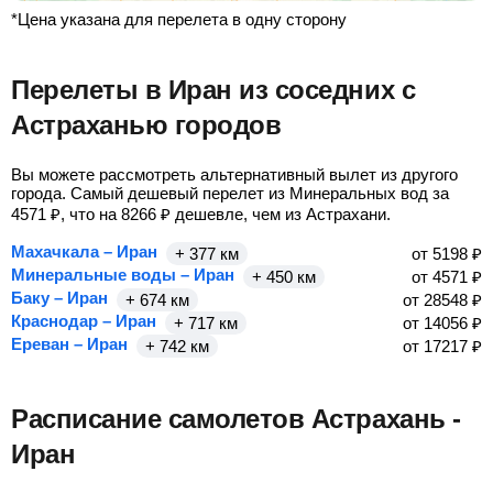
*Цена указана для перелета в одну сторону
Перелеты в Иран из соседних с
Астраханью городов
Вы можете рассмотреть альтернативный вылет из другого
города. Самый дешевый перелет из Минеральных вод за
4571
₽
, что на
8266
₽
дешевле, чем из Астрахани.
Махачкала – Иран
+ 377 км
от
5198
₽
Минеральные воды – Иран
+ 450 км
от
4571
₽
Баку – Иран
+ 674 км
от
28548
₽
Краснодар – Иран
+ 717 км
от
14056
₽
Ереван – Иран
+ 742 км
от
17217
₽
Расписание самолетов Астрахань -
Иран