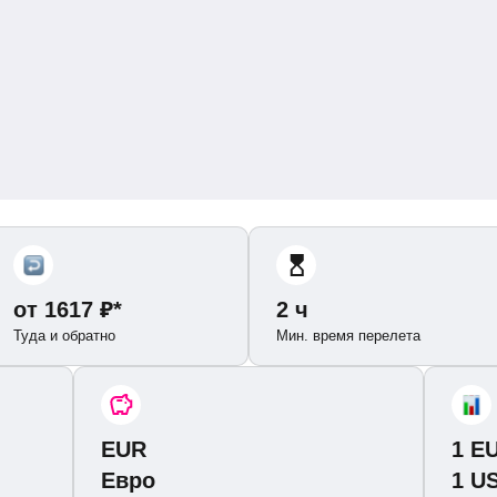
от
1617
₽
*
2 ч
Туда и обратно
Мин. время перелета
EUR
1 E
Евро
1 U