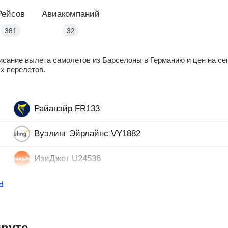
Рейсов
Авиакомпаний
381
32
сание вылета самолетов из Барселоны в Германию и цен на сег
х перелетов.
Райанэйр FR133
Вуэлинг Эйрлайнс VY1882
ИзиДжет U24536
н
руте