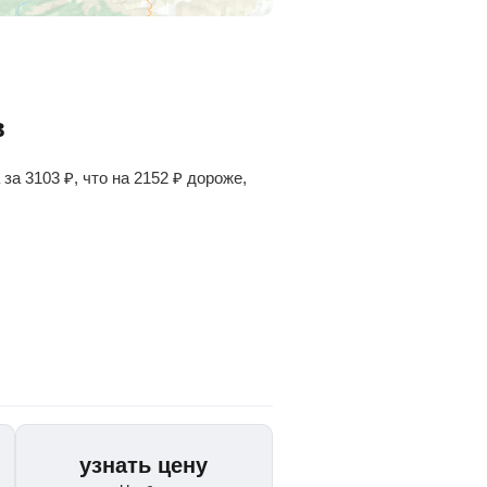
в
 за
3103
₽
, что на
2152
₽
дороже,
узнать цену