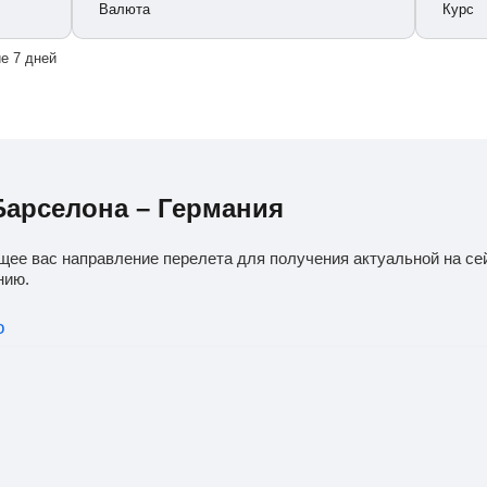
Валюта
Курс
е 7 дней
Барселона – Германия
щее вас направление перелета для получения актуальной на се
нию.
о