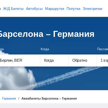
ы
Ж/Д Билеты
Автобусы
Маршрутки
Попутки
Электрички
арселона – Германия
да
Когда
Пассаж
Когда
Обратно
Германия
Авиабилеты Барселона – Германия