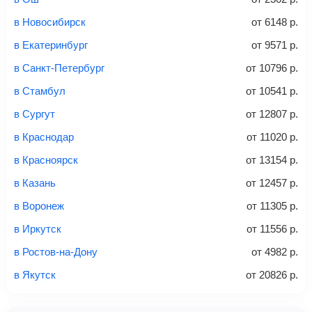
способов: через интернет-банк, банковской картой,
электронными деньгами или наличными в салонах
в Новосибирск
от
6148
р.
связи «Связной» или «Евросеть».
в Екатеринбург
от
9571
р.
Это все
— после оплаты в течение 10 минут к вам на
email придет электронный билет с данными о вашем
в Санкт-Петербург
от
10796
р.
перелете. Его нужно распечатать и взять с собой в
в Стамбул
от
10541
р.
аэропорт. Для посадки потребуется только паспорт.
Багаж
— это крупные предметы, сдаваемые в
в Сургут
от
12807
р.
багажное отделение самолета.
Найти билеты
в Краснодар
от
11020
р.
не более 23 кг – эконом-класс
в Красноярск
от
13154
р.
Стоимость авиабилетов зависит от выбранного тарифа:
в Казань
от
12457
р.
С багажом
= ручная кладь + багаж
в Воронеж
от
11305
р.
Без багажа
= ручная кладь*
в Иркутск
от
11556
р.
Количество багажа
в Ростов-на-Дону
от
4982
р.
в Якутск
от
20826
р.