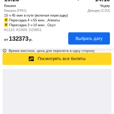
Бишкек
Чеджу
Бишкек (FRU)
Джеджу (CJU)
15
ч
45
мин
в пути (включая пересадку)
Пересадка 4
ч
55
мин
, Алматы
Пересадка 3
ч
10
мин
, Сеул
KC110
, KC909
, OZ8951
132373
Выбрать дату
от
р.
Время местное, цена для перелета в одну сторону
Посмотреть все билеты