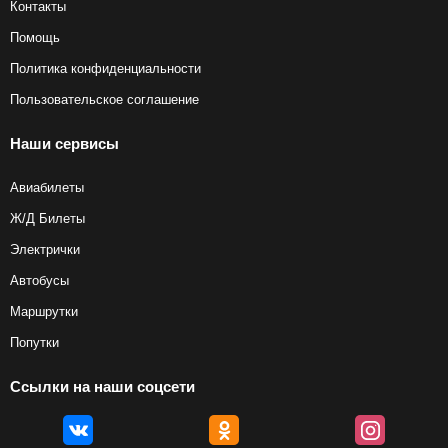
Контакты
проверять на официальном сайте продавца, включен ли
багаж в стоимость.
Помощь
Подробная информация о перевозке багажа и его габаритах
Политика конфиденциальности
Пользовательское соглашение
Наши сервисы
Авиабилеты
Ж/Д Билеты
Электрички
Автобусы
Маршрутки
Попутки
Ссылки на наши соцсети