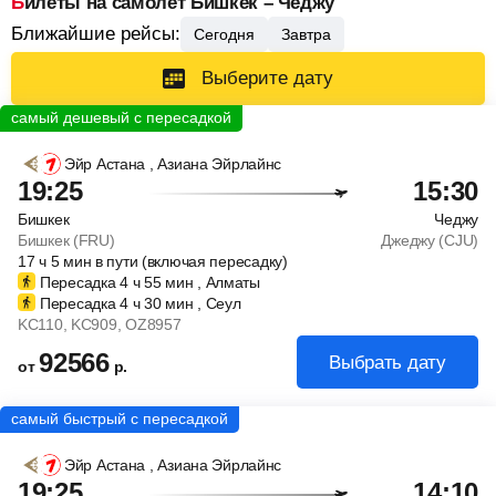
Билеты на самолет Бишкек – Чеджу
Ближайшие рейсы:
Сегодня
Завтра
Выберите дату
Эйр Астана
, Азиана Эйрлайнс
19:25
15:30
Бишкек
Чеджу
Бишкек (FRU)
Джеджу (CJU)
17
ч
5
мин
в пути (включая пересадку)
Пересадка 4
ч
55
мин
, Алматы
Пересадка 4
ч
30
мин
, Сеул
KC110
, KC909
, OZ8957
92566
Выбрать дату
от
р.
Эйр Астана
, Азиана Эйрлайнс
19:25
14:10