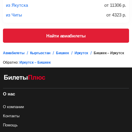
проверять на официальном сайте продавца, включен ли
из Якутска
от
11306
р.
багаж в стоимость.
из Читы
от
4323
р.
Подробная информация о перевозке багажа и его габаритах
Найти авиабилеты
Авиабилеты
Кыргызстан
Бишкек
Иркутск
Бишкек – Иркутск
Обратно:
Иркутск – Бишкек
О нас
О компании
Контакты
Помощь