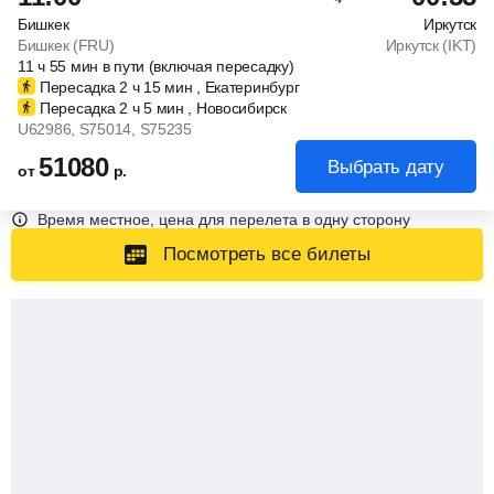
Бишкек
Иркутск
Бишкек (FRU)
Иркутск (IKT)
11
ч
55
мин
в пути (включая пересадку)
Пересадка 2
ч
15
мин
, Екатеринбург
Пересадка 2
ч
5
мин
, Новосибирск
U62986
, S75014
, S75235
51080
Выбрать дату
от
р.
Время местное, цена для перелета в одну сторону
Посмотреть все билеты