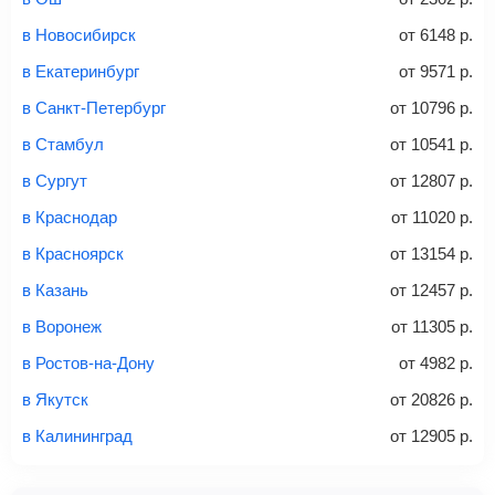
способов: через интернет-банк, банковской картой,
электронными деньгами или наличными в салонах
в Новосибирск
от
6148
р.
связи «Связной» или «Евросеть».
в Екатеринбург
от
9571
р.
Это все
— после оплаты в течение 10 минут к вам на
email придет электронный билет с данными о вашем
в Санкт-Петербург
от
10796
р.
перелете. Его нужно распечатать и взять с собой в
в Стамбул
от
10541
р.
аэропорт. Для посадки потребуется только паспорт.
Багаж
— это крупные предметы, сдаваемые в
в Сургут
от
12807
р.
багажное отделение самолета.
Найти билеты
в Краснодар
от
11020
р.
не более 23 кг – эконом-класс
в Красноярск
от
13154
р.
Стоимость авиабилетов зависит от выбранного тарифа:
в Казань
от
12457
р.
С багажом
= ручная кладь + багаж
в Воронеж
от
11305
р.
Без багажа
= ручная кладь*
в Ростов-на-Дону
от
4982
р.
Количество багажа
в Якутск
от
20826
р.
в Калининград
от
12905
р.