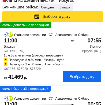
Билеты на самолет Бишкек – Иркутск
Ближайшие рейсы:
Сегодня
Завтра
Выберите дату
Уральские авиалинии
, С7 - Авиакомпания Сибирь
11:00
07:55
Бишкек
Иркутск
Бишкек (FRU)
Иркутск (IKT)
18
ч
55
мин
в пути (включая пересадку)
Пересадка 8
ч
30
мин
, Екатеринбург
Пересадка 2
ч
50
мин
, Новосибирск
U62986
, S75020
, S75229
41469
Выбрать дату
от
р.
Уральские авиалинии
, С7 - Авиакомпания Сибирь
11:00
00:55