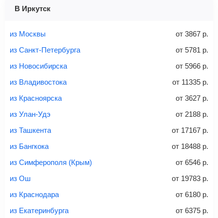
1 место
2 места
3 места
В Иркутск
Найти билеты с багажом
из Москвы
от
3867
р.
из Санкт-Петербурга
от
5781
р.
из Новосибирска
от
5966
р.
Вес багажа
из Владивостока
от
11335
р.
из Красноярска
от
3627
р.
из Улан-Удэ
от
2188
р.
20-23 кг
30 кг
40 кг
из Ташкента
от
17167
р.
Найти билеты с багажом
из Бангкока
от
18488
р.
из Симферополя (Крым)
от
6546
р.
*При необходимости багаж оплачивается отдельно при
из Ош
от
19783
р.
регистрации на рейс, в среднем
50 Euro
за место. Как
правило, сразу купить билет с багажом дешевле, чем
из Краснодара
от
6180
р.
дополнительно оплачивать его в аэропорту.
из Екатеринбурга
от
6375
р.
Важно:
При покупке билета рекомендуем внимательно