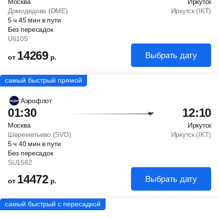
Москва
Иркутск
Домодедово (DME)
Иркутск (IKT)
5
ч
45
мин
в пути
Без пересадок
U6105
14269
Выбрать дату
от
р.
Аэрофлот
01:30
12:10
Москва
Иркутск
Шереметьево (SVO)
Иркутск (IKT)
5
ч
40
мин
в пути
Без пересадок
SU1562
14472
Выбрать дату
от
р.