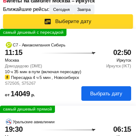
Билеты на самолет Москва – Иркутск
Ближайшие рейсы:
Сегодня
Завтра
Выберите дату
С7 - Авиакомпания Сибирь
11:15
02:50
Москва
Иркутск
Домодедово (DME)
Иркутск (IKT)
10
ч
35
мин
в пути (включая пересадку)
Пересадка 4
ч
5
мин
, Новосибирск
S72505
, S75267
14049
Выбрать дату
от
р.
Уральские авиалинии
19:30
06:15