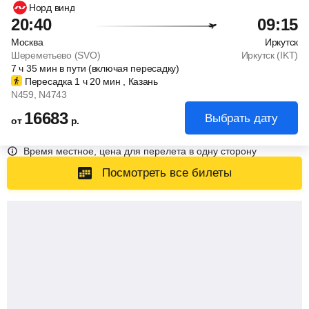
Норд винд
20:40
09:15
Москва
Иркутск
Шереметьево (SVO)
Иркутск (IKT)
7
ч
35
мин
в пути (включая пересадку)
Пересадка 1
ч
20
мин
, Казань
N459
, N4743
16683
Выбрать дату
от
р.
Время местное, цена для перелета в одну сторону
Посмотреть все билеты