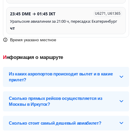
23:45 DME → 01:45 IKT
U6271, U61365
Уральские авиалинии за 21:00 ч, пересадка: Екатеринбург
чт
Время указано местное
Информация о маршруте
Из каких аэропортов происходит вылет и в какие
прилет?
Выберите нужный аэропорт вылета, чтобы посмотреть
подробное расписание вылетов и прилетов.
Сколько прямых рейсов осуществляется из
Москвы в Иркутск?
Москва (MOW), Россия
Перелет Москва – Иркутск обслуживают 16 авиакомпаний и
Аэропорты Москвы
1 лоукостер*. Больше всех авиарейсов на данном маршруте
Сколько стоит самый дешевый авиабилет?
Жуковский (Раменское)-ZIA
осуществляет авиакомпания Уральские авиалинии - 50
вылета в неделю стоимостью от
14 269
р
. А самые дорогие
Внуково-VKO