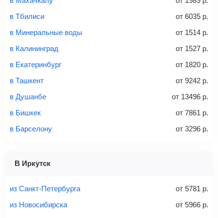
в Махачкалу
от
1989
р.
аэропорт. Для посадки потребуется только паспорт.
Багаж
— это крупные предметы, сдаваемые в
в Тбилиси
от
6035
р.
багажное отделение самолета.
Найти билеты
в Минеральные воды
от
1514
р.
не более 23 кг – эконом-класс
в Калининград
от
1527
р.
Стоимость авиабилетов зависит от выбранного тарифа:
в Екатеринбург
от
1820
р.
С багажом
= ручная кладь + багаж
в Ташкент
от
9242
р.
Без багажа
= ручная кладь*
в Душанбе
от
13496
р.
Количество багажа
в Бишкек
от
7861
р.
в Барселону
от
3296
р.
1 место
2 места
3 места
В Иркутск
Найти билеты с багажом
из Санкт-Петербурга
от
5781
р.
из Новосибирска
от
5966
р.