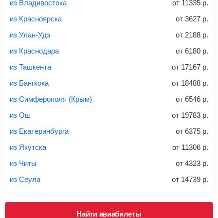
из Владивостока
от
11335
р.
Вес багажа
из Красноярска
от
3627
р.
из Улан-Удэ
от
2188
р.
из Краснодара
от
6180
р.
20-23 кг
30 кг
40 кг
из Ташкента
от
17167
р.
Найти билеты с багажом
из Бангкока
от
18488
р.
из Симферополя (Крым)
от
6546
р.
*При необходимости багаж оплачивается отдельно при
из Ош
от
19783
р.
регистрации на рейс, в среднем
50 Euro
за место. Как
правило, сразу купить билет с багажом дешевле, чем
из Екатеринбурга
от
6375
р.
дополнительно оплачивать его в аэропорту.
из Якутска
от
11306
р.
Важно:
При покупке билета рекомендуем внимательно
проверять на официальном сайте продавца, включен ли
из Читы
от
4323
р.
багаж в стоимость.
из Сеула
от
14739
р.
Подробная информация о перевозке багажа и его габаритах
Найти авиабилеты