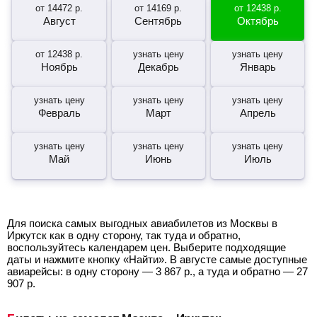
от
14472
р.
от
14169
р.
от
12438
р.
Август
Сентябрь
Октябрь
от
12438
р.
узнать цену
узнать цену
Ноябрь
Декабрь
Январь
узнать цену
узнать цену
узнать цену
Февраль
Март
Апрель
узнать цену
узнать цену
узнать цену
Май
Июнь
Июль
Для поиска самых выгодных авиабилетов из Москвы в
Иркутск как в одну сторону, так туда и обратно,
воспользуйтесь календарем цен. Выберите подходящие
даты и нажмите кнопку «Найти». В августе самые доступные
авиарейсы: в одну сторону —
3 867
р.
, а туда и обратно —
27
907
р.