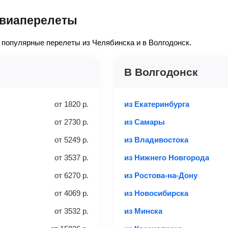
а также для упрощения поиска используйте фильтры и сортировк
предметы, которые
м авиабилете, как его приобрести и проверить статус, как вер
авиаперелеты
обой в салон самолета, не
осмотреть здесь
.
ь»
— после этого наша система перенаправит вас на сайт прода
Багаж
— это крупные предм
популярные перелеты из Челябинска и в Волгодонск.
отделение самолета.
м (ширина), 40 см (высота)
Найти билеты
е
— укажите паспортные и контактные данные, внимательно все 
не более 23 кг – эконом
 способов: через интернет-банк, банковской картой, электрон
В Волгодонск
«Евросеть».
 выбранного тарифа:
ение 10 минут к вам на email придет электронный билет с данн
аж
от
1820
р.
из Екатеринбурга
 аэропорт. Для посадки потребуется только паспорт.
от
2730
р.
из Самары
Найти билеты
от
5249
р.
из Владивостока
Вес багажа
от
3537
р.
из Нижнего Новгорода
от
6270
р.
из Ростова-на-Дону
та
3 места
20-23 кг
от
4069
р.
из Новосибирска
от
3532
р.
из Минска
с багажом
Найти би