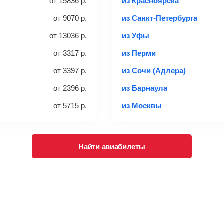
от
15836
р.
из Красноярска
от
9070
р.
из Санкт-Петербурга
ается отдельно при регистрации на рейс, в среднем
50 Euro
з
от
13036
р.
из Уфы
чем дополнительно оплачивать его в аэропорту.
ндуем внимательно проверять на официальном сайте продавца, 
от
3317
р.
из Перми
от
3397
р.
из Сочи (Адлера)
багажа и его габаритах
от
2396
р.
из Барнаула
от
5715
р.
из Москвы
Найти авиабилеты