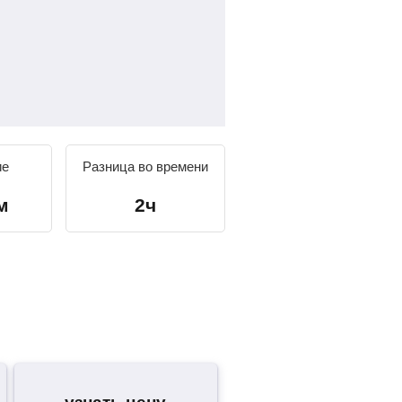
ие
Разница во времени
м
2ч