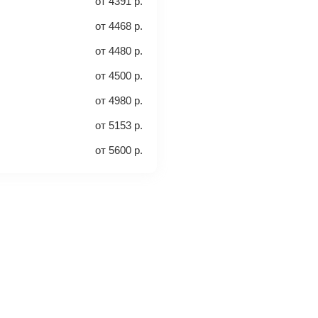
от
4391
р.
от
4468
р.
а место. Как правило, сразу
от
4480
р.
включен ли багаж в стоимость.
от
4500
р.
от
4980
р.
от
5153
р.
от
5600
р.