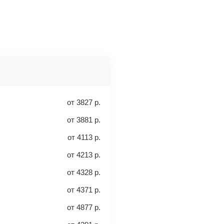
у.
нуть или обменять, а также как
вца.
еты, сдаваемые в багажное
перепроверьте и затем оплатите
-класс
ными деньгами или наличными в
ыми о вашем перелете. Его нужно
от
3827
р.
от
3881
р.
от
4113
р.
от
4213
р.
от
4328
р.
30 кг
40 кг
от
4371
р.
от
4877
р.
леты с багажом