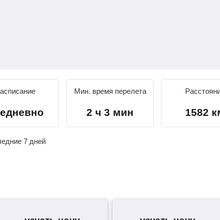
асписание
Мин. время перелета
Расстоян
едневно
2 ч 3 мин
1582 к
ледние 7 дней