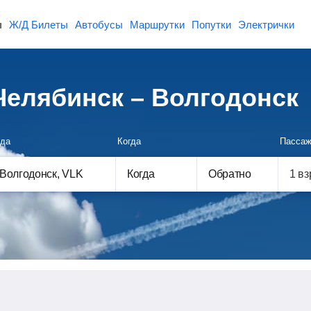
ы
Ж/Д Билеты
Автобусы
Маршрутки
Попутки
Электрички
елябинск – Волгодонск
да
Когда
Пассаж
Когда
Обратно