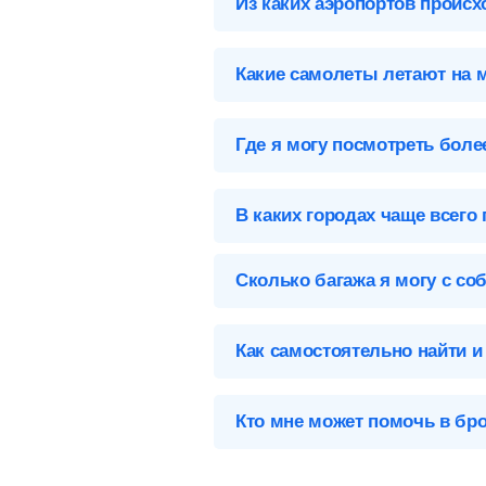
Из каких аэропортов происх
Выберите нужный аэропорт вылета,
Какие самолеты летают на 
Челябинск (CEK), Россия
Список самолетов, выполняющих ре
Аэропорты Челябинска
Где я могу посмотреть бол
Челябинск-CEK
Карта, адреса, телефоны, табло вы
В каких городах чаще всего
На данном направлении отсутствую
Сколько багажа я могу с со
Предметы, которые вы можете брать
Как самостоятельно найти и
Чтобы купить билет на самолет Че
Кто мне может помочь в бр
Заполните форму поиска
— у
Чтобы связаться со службой подде
возможность написать свой вопрос 
Выберите подходящий биле