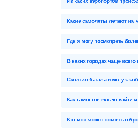
Из каких аэропортов происх
Выберите нужный аэропорт вылета,
Какие самолеты летают на 
Минск (MSQ), Беларусь
Список самолетов, выполняющих ре
Аэропорты Минска
Где я могу посмотреть бол
Минск-2-MSQ
Карта, адреса, телефоны, табло вы
В каких городах чаще всего
На данном направлении отсутствую
Сколько багажа я могу с со
Предметы, которые вы можете брать
Как самостоятельно найти и
Чтобы купить билет на самолет Ми
Кто мне может помочь в бр
Заполните форму поиска
— у
Чтобы связаться со службой подде
возможность написать свой вопрос 
Выберите подходящий биле