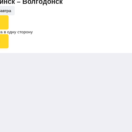
Минск – Волгодонск
Завтра
а в одну сторону
ы