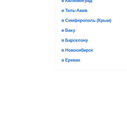
в Калининград
в Тель-Авив
*При необходимости багаж оплачив
в Симферополь (Крым)
купить билет с багажом дешевле, 
Важно:
При покупке билета рекоме
в Баку
в Барселону
Подробная информация о перевозке 
в Новосибирск
в Ереван