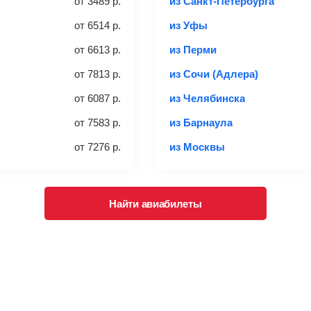
от
3489
р.
из Санкт-Петербурга
от
6514
р.
из Уфы
ается отдельно при регистрации на рейс, в среднем
50 Euro
з
от
6613
р.
из Перми
чем дополнительно оплачивать его в аэропорту.
ндуем внимательно проверять на официальном сайте продавца, 
от
7813
р.
из Сочи (Адлера)
от
6087
р.
из Челябинска
багажа и его габаритах
от
7583
р.
из Барнаула
от
7276
р.
из Москвы
Найти авиабилеты