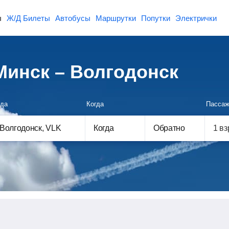
ы
Ж/Д Билеты
Автобусы
Маршрутки
Попутки
Электрички
инск – Волгодонск
да
Когда
Пассаж
Когда
Обратно