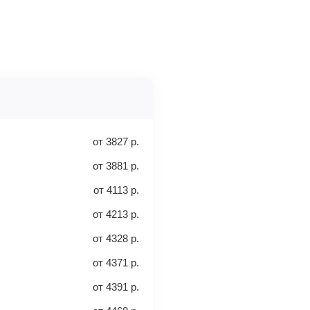
у.
нуть или обменять, а также как
вца.
еты, сдаваемые в багажное
перепроверьте и затем оплатите
-класс
ными деньгами или наличными в
ыми о вашем перелете. Его нужно
от
3827
р.
от
3881
р.
от
4113
р.
от
4213
р.
от
4328
р.
30 кг
40 кг
от
4371
р.
от
4391
р.
леты с багажом