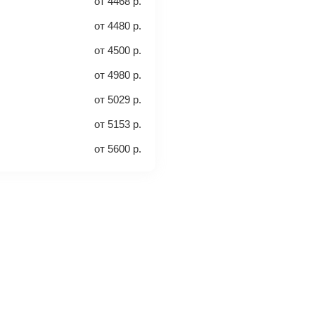
от
4468
р.
от
4480
р.
а место. Как правило, сразу
от
4500
р.
включен ли багаж в стоимость.
от
4980
р.
от
5029
р.
от
5153
р.
от
5600
р.