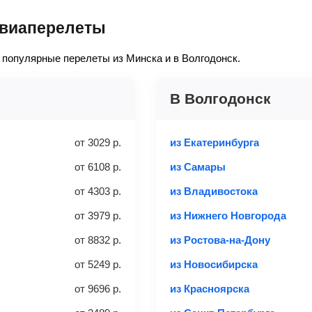
а также для упрощения поиска используйте фильтры и сортировк
предметы, которые
м авиабилете, как его приобрести и проверить статус, как вер
авиаперелеты
обой в салон самолета, не
осмотреть здесь
.
ь»
— после этого наша система перенаправит вас на сайт прода
Багаж
— это крупные предм
популярные перелеты из Минска и в Волгодонск.
отделение самолета.
м (ширина), 40 см (высота)
Найти билеты
е
— укажите паспортные и контактные данные, внимательно все 
не более 23 кг – эконом
 способов: через интернет-банк, банковской картой, электрон
В Волгодонск
«Евросеть».
 выбранного тарифа:
ение 10 минут к вам на email придет электронный билет с данн
аж
от
3029
р.
из Екатеринбурга
 аэропорт. Для посадки потребуется только паспорт.
от
6108
р.
из Самары
Найти билеты
от
4303
р.
из Владивостока
Вес багажа
от
3979
р.
из Нижнего Новгорода
от
8832
р.
из Ростова-на-Дону
та
3 места
20-23 кг
от
5249
р.
из Новосибирска
от
9696
р.
из Красноярска
с багажом
Найти би