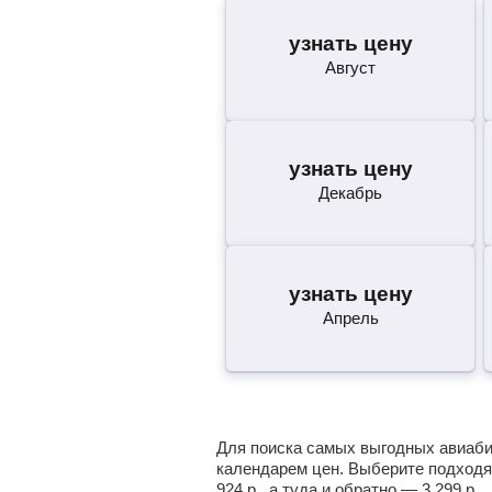
узнать цену
Август
узнать цену
Декабрь
узнать цену
Апрель
Для поиска самых выгодных авиабил
календарем цен. Выберите подходя
924
р.
, а туда и обратно —
3 299
р.