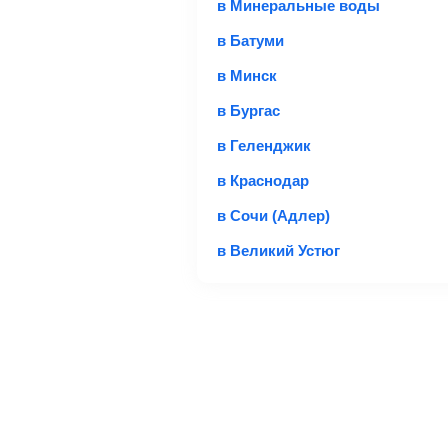
в Минеральные воды
Найти билеты 
в Батуми
в Минск
*При необходимости багаж оплачив
в Бургас
купить билет с багажом дешевле, 
Важно:
При покупке билета рекоме
в Геленджик
в Краснодар
Подробная информация о перевозке 
в Сочи (Адлер)
в Великий Устюг