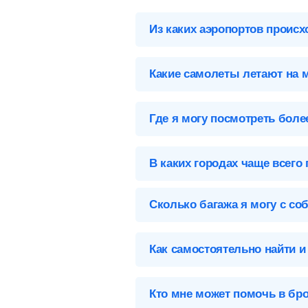
Из каких аэропортов происх
Выберите нужный аэропорт вылета,
Какие самолеты летают на 
Череповец (CEE), Россия
Список самолетов, выполняющих р
Аэропорты Череповца
Где я могу посмотреть бол
Череповец-CEE
Карта, адреса, телефоны, табло вы
В каких городах чаще всего
На данном направлении отсутствую
Сколько багажа я могу с со
Предметы, которые вы можете брать
Как самостоятельно найти и
Чтобы купить билет на самолет Че
Кто мне может помочь в бр
Заполните форму поиска
— у