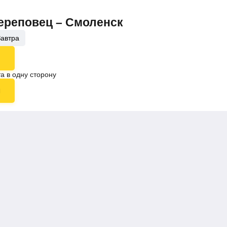
Череповец – Смоленск
Завтра
а в одну сторону
ы