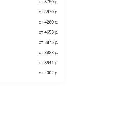
от
3750
р.
леты с багажом
от
3970
р.
от
4280
р.
а место. Как правило, сразу
от
4653
р.
включен ли багаж в стоимость.
от
3875
р.
от
3928
р.
от
3941
р.
от
4002
р.