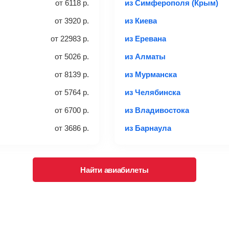
от
6118
р.
из Симферополя (Крым)
с багажом
Найти би
от
3920
р.
из Киева
от
22983
р.
из Еревана
ается отдельно при регистрации на рейс, в среднем
50 Euro
з
от
5026
р.
из Алматы
чем дополнительно оплачивать его в аэропорту.
ндуем внимательно проверять на официальном сайте продавца, 
от
8139
р.
из Мурманска
от
5764
р.
из Челябинска
багажа и его габаритах
от
6700
р.
из Владивостока
от
3686
р.
из Барнаула
Найти авиабилеты