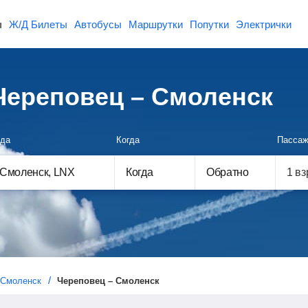
ы
Ж/Д Билеты
Автобусы
Маршрутки
Попутки
Электрички
ереповец – Смоленск
да
Когда
Пассаж
Когда
Обратно
Смоленск
Череповец – Смоленск