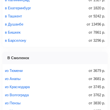
Стоимость авиабилетов зависит от выбранного тарифа:
в Екатеринбург
от
1820
р.
С багажом
= ручная кладь + багаж
в Ташкент
от
9242
р.
Без багажа
= ручная кладь*
в Душанбе
от
13496
р.
Количество багажа
в Бишкек
от
7861
р.
в Барселону
от
3296
р.
1 место
2 места
3 места
В Смоленск
Найти билеты с багажом
из Тюмени
от
3679
р.
из Анапы
от
3681
р.
из Краснодара
от
3745
р.
Вес багажа
из Волгограда
от
3762
р.
из Пензы
от
3830
р.