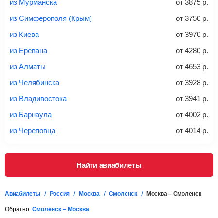
из Мурманска
от
3875
р.
20-23 кг
30 кг
40 кг
из Симферополя (Крым)
от
3750
р.
Найти билеты с багажом
из Киева
от
3970
р.
из Еревана
от
4280
р.
*При необходимости багаж оплачивается отдельно при
из Алматы
от
4653
р.
регистрации на рейс, в среднем
50 Euro
за место. Как
правило, сразу купить билет с багажом дешевле, чем
из Челябинска
от
3928
р.
дополнительно оплачивать его в аэропорту.
из Владивостока
от
3941
р.
Важно:
При покупке билета рекомендуем внимательно
проверять на официальном сайте продавца, включен ли
из Барнаула
от
4002
р.
багаж в стоимость.
из Череповца
от
4014
р.
Подробная информация о перевозке багажа и его габаритах
Найти авиабилеты
Авиабилеты
Россия
Москва
Смоленск
Москва – Смоленск
Обратно:
Смоленск – Москва