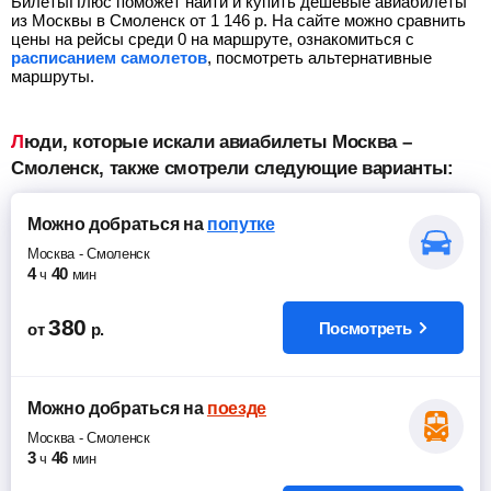
БилетыПлюс поможет найти и купить дешевые авиабилеты
из Москвы в Смоленск от
1 146
р.
На сайте можно сравнить
цены на рейсы среди 0 на маршруте, ознакомиться с
расписанием самолетов
, посмотреть альтернативные
маршруты.
Люди, которые искали авиабилеты Москва –
Смоленск, также смотрели следующие варианты:
Можно добраться
на
попутке
Москва
-
Смоленск
4
40
ч
мин
380
Посмотреть
от
р.
Можно добраться
на
поезде
Москва
-
Смоленск
3
46
ч
мин