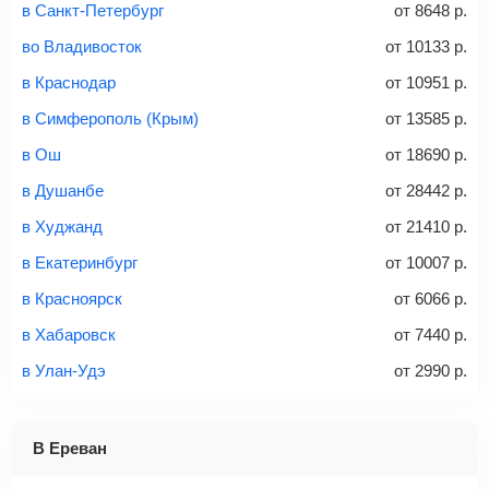
в Санкт-Петербург
от
8648
р.
Это все
— после оплаты в течение 10 минут к вам на
email придет электронный билет с данными о вашем
во Владивосток
от
10133
р.
перелете. Его нужно распечатать и взять с собой в
в Краснодар
от
10951
р.
аэропорт. Для посадки потребуется только паспорт.
Багаж
— это крупные предметы, сдаваемые в
в Симферополь (Крым)
от
13585
р.
багажное отделение самолета.
Найти билеты
в Ош
от
18690
р.
не более 23 кг – эконом-класс
в Душанбе
от
28442
р.
Стоимость авиабилетов зависит от выбранного тарифа:
в Худжанд
от
21410
р.
С багажом
= ручная кладь + багаж
в Екатеринбург
от
10007
р.
Без багажа
= ручная кладь*
в Красноярск
от
6066
р.
Количество багажа
в Хабаровск
от
7440
р.
в Улан-Удэ
от
2990
р.
1 место
2 места
3 места
В Ереван