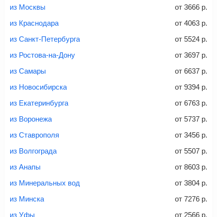
Найти билеты с багажом
из Москвы
от
3666
р.
из Краснодара
от
4063
р.
из Санкт-Петербурга
от
5524
р.
Вес багажа
из Ростова-на-Дону
от
3697
р.
из Самары
от
6637
р.
из Новосибирска
от
9394
р.
20-23 кг
30 кг
40 кг
из Екатеринбурга
от
6763
р.
Найти билеты с багажом
из Воронежа
от
5737
р.
из Ставрополя
от
3456
р.
*При необходимости багаж оплачивается отдельно при
из Волгограда
от
5507
р.
регистрации на рейс, в среднем
50 Euro
за место. Как
правило, сразу купить билет с багажом дешевле, чем
из Анапы
от
8603
р.
дополнительно оплачивать его в аэропорту.
из Минеральных вод
от
3804
р.
Важно:
При покупке билета рекомендуем внимательно
проверять на официальном сайте продавца, включен ли
из Минска
от
7276
р.
багаж в стоимость.
из Уфы
от
2566
р.