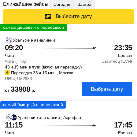
Ближайшие рейсы:
Сегодня
Завтра
Выберите дату
Уральские авиалинии
09:20
23:35
Чита
Ереван
Чита (HTA)
Звартноц (EVN)
43
ч
15
мин
в пути (включая пересадку)
Пересадка 33
ч
15
мин
, Москва
U694
, U62633
33908
Выбрать дату
от
р.
Уральские авиалинии
, Аэрофлот
11:15
17:45
Чита
Ереван