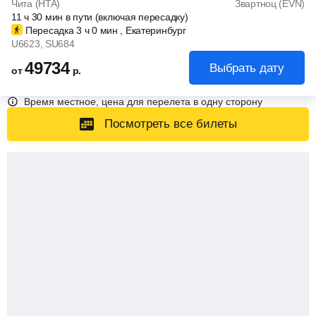
Чита (HTA)
Звартноц (EVN)
11
ч
30
мин
в пути (включая пересадку)
Пересадка 3
ч
0
мин
, Екатеринбург
U6623
, SU684
49734
Выбрать дату
от
р.
Время местное, цена для перелета в одну сторону
Посмотреть все билеты