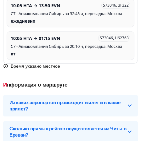
10:05 HTA → 13:50 EVN
S73046, 3F322
С7 - Авиакомпания Сибирь за 32:45 ч, пересадка: Москва
ежедневно
10:05 HTA → 01:15 EVN
S73046, U62763
С7 - Авиакомпания Сибирь за 20:10 ч, пересадка: Москва
вт
Время указано местное
Информация о маршруте
Из каких аэропортов происходит вылет и в какие
прилет?
Выберите нужный аэропорт вылета, чтобы посмотреть
подробное расписание вылетов и прилетов.
Сколько прямых рейсов осуществляется из Читы в
Ереван?
Чита (HTA), Россия