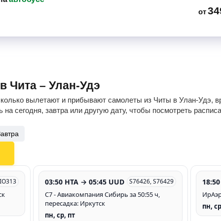
34
от
в Чита – Улан-Удэ
сколько вылетают и прибывают самолеты из Читы в Улан-Удэ, вр
 на сегодня, завтра или другую дату, чтобы посмотреть распис
Завтра
03:50 HTA → 05:45 UUD
18:50
 IO313
S76426, S76429
ск
С7 - Авиакомпания Сибирь за 50:55 ч,
ИрАэр
пересадка: Иркутск
пн, с
пн, ср, пт