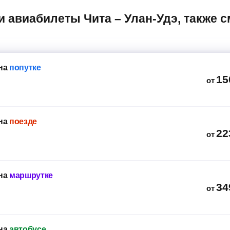
на
попутке
15
от
на
поезде
22
от
на
маршрутке
34
от
на
автобусе