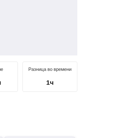
ие
Разница во времени
м
1ч