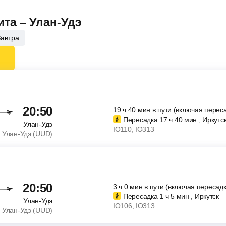
ита – Улан-Удэ
Завтра
20:50
19
ч
40
мин
в пути (включая перес
Пересадка 17
ч
40
мин
, Иркутс
Улан-Удэ
IO110
, IO313
Улан-Удэ (UUD)
20:50
3
ч
0
мин
в пути (включая пересадк
Пересадка 1
ч
5
мин
, Иркутск
Улан-Удэ
IO106
, IO313
Улан-Удэ (UUD)