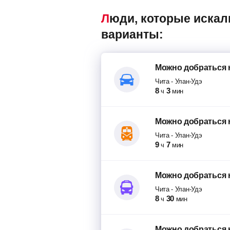
Люди, которые искали авиабилеты Чита – Улан-Удэ, также смотрели следующие
варианты:
Можно добраться
Чита
-
Улан-Удэ
8
3
ч
мин
Можно добраться
Чита
-
Улан-Удэ
9
7
ч
мин
Можно добраться
Чита
-
Улан-Удэ
8
30
ч
мин
Можно добраться