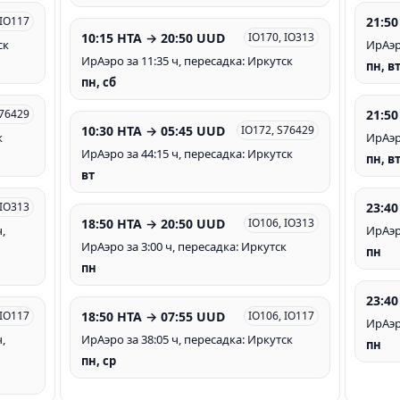
21:50
 IO117
10:15 HTA → 20:50 UUD
IO170, IO313
ск
ИрАэр
ИрАэро за 11:35 ч, пересадка: Иркутск
пн, вт
пн, сб
21:50
S76429
10:30 HTA → 05:45 UUD
IO172, S76429
к
ИрАэр
ИрАэро за 44:15 ч, пересадка: Иркутск
пн, вт
вт
23:40
 IO313
18:50 HTA → 20:50 UUD
IO106, IO313
,
ИрАэр
ИрАэро за 3:00 ч, пересадка: Иркутск
пн
пн
23:40
18:50 HTA → 07:55 UUD
 IO117
IO106, IO117
ИрАэро
,
ИрАэро за 38:05 ч, пересадка: Иркутск
пн
пн, ср