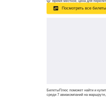
Время местное, цена для перелет
Посмотреть все билет
БилетыПлюс поможет найти и купит
среди 7 авиакомпаний на маршруте