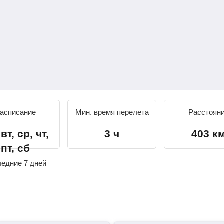
асписание
Мин. время перелета
Расстоян
вт, ср, чт,
3 ч
403 к
пт, сб
ледние 7 дней