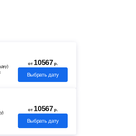
10567
от
р.
адку)
к
Выбрать дату
10567
от
р.
у)
Выбрать дату