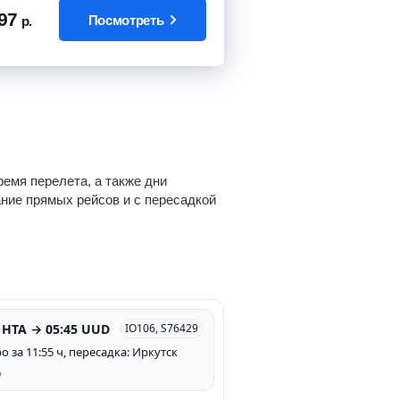
97
Посмотреть
р.
емя перелета, а также дни
ание прямых рейсов и с пересадкой
 HTA → 05:45 UUD
IO106, S76429
о за 11:55 ч, пересадка: Иркутск
р