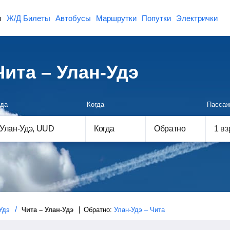
ы
Ж/Д Билеты
Автобусы
Маршрутки
Попутки
Электрички
ита – Улан-Удэ
да
Когда
Пассаж
Когда
Обратно
Удэ
Чита – Улан-Удэ
Обратно:
Улан-Удэ – Чита