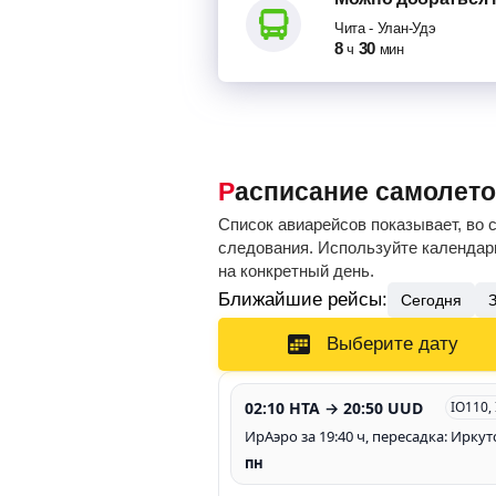
Чита
-
Улан-Удэ
8
30
ч
мин
Расписание самолето
Список авиарейсов показывает, во 
следования. Используйте календарь
на конкретный день.
Ближайшие рейсы:
Сегодня
Выберите дату
02:10 HTA → 20:50 UUD
IO110,
ИрАэро за 19:40 ч, пересадка: Иркут
пн