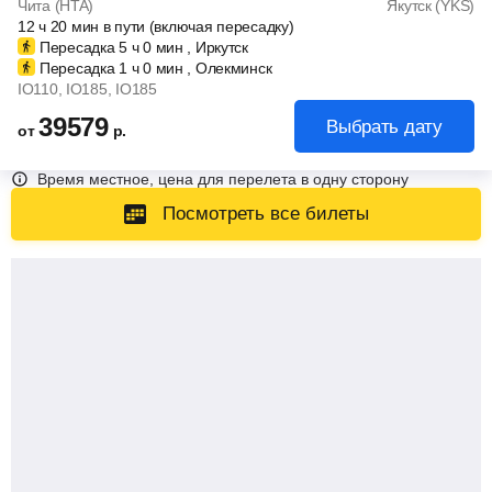
Чита (HTA)
Якутск (YKS)
12
ч
20
мин
в пути (включая пересадку)
Пересадка 5
ч
0
мин
, Иркутск
Пересадка 1
ч
0
мин
, Олекминск
IO110
, IO185
, IO185
39579
Выбрать дату
от
р.
Время местное, цена для перелета в одну сторону
Посмотреть все билеты