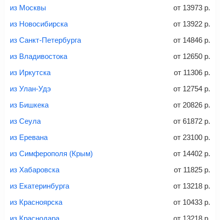
Найти билеты с багажом
из Москвы
от
13973
р.
из Новосибирска
от
13922
р.
из Санкт-Петербурга
от
14846
р.
Вес багажа
из Владивостока
от
12650
р.
из Иркутска
от
11306
р.
из Улан-Удэ
от
12754
р.
20-23 кг
30 кг
40 кг
из Бишкека
от
20826
р.
Найти билеты с багажом
из Сеула
от
61872
р.
из Еревана
от
23100
р.
*При необходимости багаж оплачивается отдельно при
из Симферополя (Крым)
от
14402
р.
регистрации на рейс, в среднем
50 Euro
за место. Как
правило, сразу купить билет с багажом дешевле, чем
из Хабаровска
от
11825
р.
дополнительно оплачивать его в аэропорту.
из Екатеринбурга
от
13218
р.
Важно:
При покупке билета рекомендуем внимательно
проверять на официальном сайте продавца, включен ли
из Красноярска
от
10433
р.
багаж в стоимость.
из Краснодара
от
13218
р.