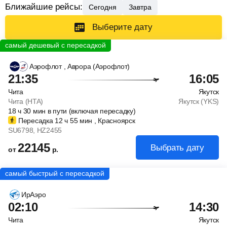
Ближайшие рейсы:
Сегодня
Завтра
Выберите дату
Аэрофлот
, Аврора (Аэрофлот)
21:35
16:05
Чита
Якутск
Чита (HTA)
Якутск (YKS)
18
ч
30
мин
в пути (включая пересадку)
Пересадка 12
ч
55
мин
, Красноярск
SU6798
, HZ2455
22145
Выбрать дату
от
р.
ИрАэро
02:10
14:30
Чита
Якутск