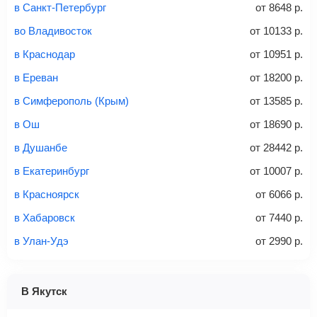
в Санкт-Петербург
от
8648
р.
Это все
— после оплаты в течение 10 минут к вам на
email придет электронный билет с данными о вашем
во Владивосток
от
10133
р.
перелете. Его нужно распечатать и взять с собой в
в Краснодар
от
10951
р.
аэропорт. Для посадки потребуется только паспорт.
Багаж
— это крупные предметы, сдаваемые в
в Ереван
от
18200
р.
багажное отделение самолета.
Найти билеты
в Симферополь (Крым)
от
13585
р.
не более 23 кг – эконом-класс
в Ош
от
18690
р.
Стоимость авиабилетов зависит от выбранного тарифа:
в Душанбе
от
28442
р.
С багажом
= ручная кладь + багаж
в Екатеринбург
от
10007
р.
Без багажа
= ручная кладь*
в Красноярск
от
6066
р.
Количество багажа
в Хабаровск
от
7440
р.
в Улан-Удэ
от
2990
р.
1 место
2 места
3 места
В Якутск