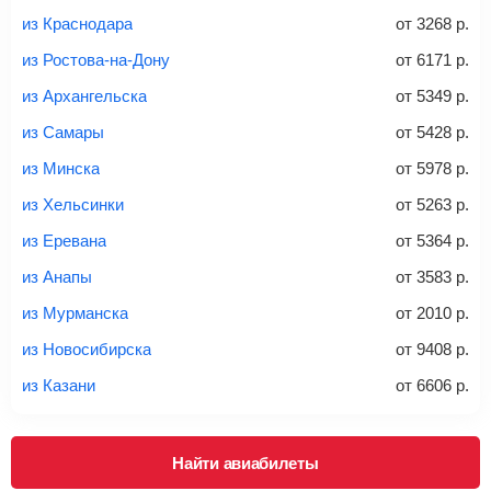
из Краснодара
от
3268
р.
из Ростова-на-Дону
от
6171
р.
из Архангельска
от
5349
р.
20-23 кг
30 кг
40 кг
из Самары
от
5428
р.
Найти билеты с багажом
из Минска
от
5978
р.
из Хельсинки
от
5263
р.
*При необходимости багаж оплачивается отдельно при
из Еревана
от
5364
р.
регистрации на рейс, в среднем
50 Euro
за место. Как
правило, сразу купить билет с багажом дешевле, чем
из Анапы
от
3583
р.
дополнительно оплачивать его в аэропорту.
из Мурманска
от
2010
р.
Важно:
При покупке билета рекомендуем внимательно
проверять на официальном сайте продавца, включен ли
из Новосибирска
от
9408
р.
багаж в стоимость.
из Казани
от
6606
р.
Подробная информация о перевозке багажа и его габаритах
Найти авиабилеты