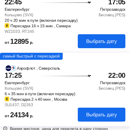
22:45
17:05
Екатеринбург
Петрозаводск
Кольцово (SVX)
Бесовец (PES)
20
ч
20
мин
в пути (включая пересадку)
Пересадка 16
ч
15
мин
, Самара
WZ1033
, RT245
12895
Выбрать дату
от
р.
Аэрофлот
, Северсталь
17:25
22:00
Екатеринбург
Петрозаводск
Кольцово (SVX)
Бесовец (PES)
6
ч
35
мин
в пути (включая пересадку)
Пересадка 2
ч
40
мин
, Москва
SU1437
, D2263
24134
Выбрать дату
от
р.
Время местное, цена для перелета в одну сторону