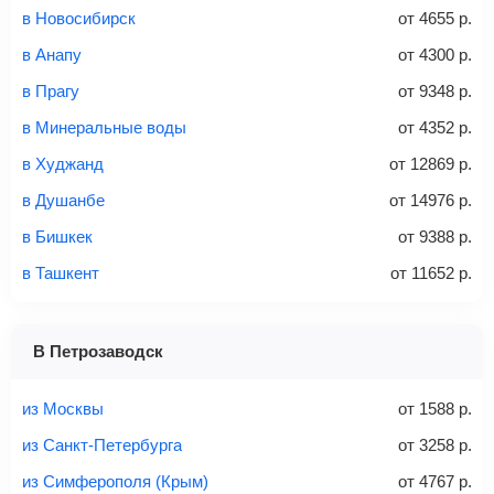
Багаж
— это крупные предметы, сдаваемые в
в Новосибирск
от
4655
р.
багажное отделение самолета.
Найти билеты
в Анапу
от
4300
р.
не более 23 кг – эконом-класс
в Прагу
от
9348
р.
Стоимость авиабилетов зависит от выбранного тарифа:
в Минеральные воды
от
4352
р.
С багажом
= ручная кладь + багаж
в Худжанд
от
12869
р.
Без багажа
= ручная кладь*
в Душанбе
от
14976
р.
Количество багажа
в Бишкек
от
9388
р.
в Ташкент
от
11652
р.
1 место
2 места
3 места
В Петрозаводск
Найти билеты с багажом
из Москвы
от
1588
р.
из Санкт-Петербурга
от
3258
р.
из Симферополя (Крым)
от
4767
р.
Вес багажа