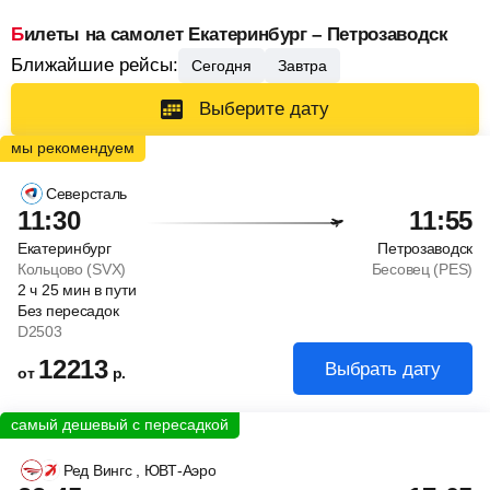
Билеты на самолет Екатеринбург – Петрозаводск
Ближайшие рейсы:
Сегодня
Завтра
Выберите дату
Северсталь
11:30
11:55
Екатеринбург
Петрозаводск
Кольцово (SVX)
Бесовец (PES)
2
ч
25
мин
в пути
Без пересадок
D2503
12213
Выбрать дату
от
р.
Ред Вингс
, ЮВТ-Аэро