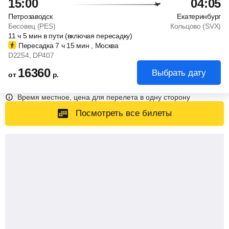
15:00
04:05
Петрозаводск
Екатеринбург
Бесовец (PES)
Кольцово (SVX)
11
ч
5
мин
в пути (включая пересадку)
Пересадка 7
ч
15
мин
, Москва
D2254
, DP407
16360
Выбрать дату
от
р.
Время местное, цена для перелета в одну сторону
Посмотреть все билеты