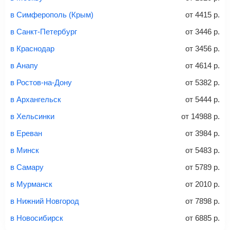
и затем оплатите билет одним из перечисленных
в Симферополь (Крым)
от
4415
р.
способов: через интернет-банк, банковской картой,
электронными деньгами или наличными в салонах
в Санкт-Петербург
от
3446
р.
связи «Связной» или «Евросеть».
в Краснодар
от
3456
р.
Это все
— после оплаты в течение 10 минут к вам на
email придет электронный билет с данными о вашем
в Анапу
от
4614
р.
перелете. Его нужно распечатать и взять с собой в
в Ростов-на-Дону
от
5382
р.
аэропорт. Для посадки потребуется только паспорт.
Багаж
— это крупные предметы, сдаваемые в
в Архангельск
от
5444
р.
багажное отделение самолета.
Найти билеты
в Хельсинки
от
14988
р.
не более 23 кг – эконом-класс
в Ереван
от
3984
р.
Стоимость авиабилетов зависит от выбранного тарифа:
в Минск
от
5483
р.
С багажом
= ручная кладь + багаж
в Самару
от
5789
р.
Без багажа
= ручная кладь*
в Мурманск
от
2010
р.
Количество багажа
в Нижний Новгород
от
7898
р.
в Новосибирск
от
6885
р.