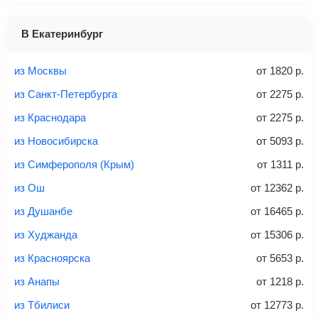
1 место
2 места
3 места
В Екатеринбург
Найти билеты с багажом
из Москвы
от
1820
р.
из Санкт-Петербурга
от
2275
р.
из Краснодара
от
2275
р.
Вес багажа
из Новосибирска
от
5093
р.
из Симферополя (Крым)
от
1311
р.
из Ош
от
12362
р.
20-23 кг
30 кг
40 кг
из Душанбе
от
16465
р.
Найти билеты с багажом
из Худжанда
от
15306
р.
из Красноярска
от
5653
р.
*При необходимости багаж оплачивается отдельно при
из Анапы
от
1218
р.
регистрации на рейс, в среднем
50 Euro
за место. Как
правило, сразу купить билет с багажом дешевле, чем
из Тбилиси
от
12773
р.
дополнительно оплачивать его в аэропорту.