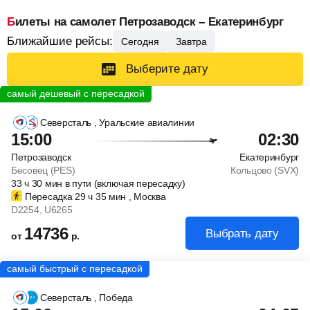
Билеты на самолет Петрозаводск – Екатеринбург
Ближайшие рейсы:
Сегодня
Завтра
Выберите дату
Северсталь
, Уральские авиалинии
15:00
02:30
Петрозаводск
Екатеринбург
Бесовец (PES)
Кольцово (SVX)
33
ч
30
мин
в пути (включая пересадку)
Пересадка 29
ч
35
мин
, Москва
D2254
, U6265
14736
Выбрать дату
от
р.
Северсталь
, Победа