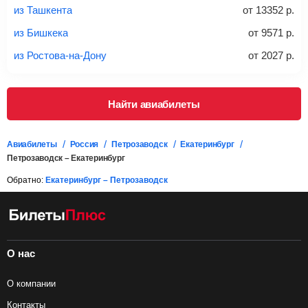
из Ташкента
от
13352
р.
Важно:
При покупке билета рекомендуем внимательно
проверять на официальном сайте продавца, включен ли
из Бишкека
от
9571
р.
багаж в стоимость.
из Ростова-на-Дону
от
2027
р.
Подробная информация о перевозке багажа и его габаритах
Найти авиабилеты
Авиабилеты
Россия
Петрозаводск
Екатеринбург
Петрозаводск – Екатеринбург
Обратно:
Екатеринбург – Петрозаводск
О нас
О компании
Контакты