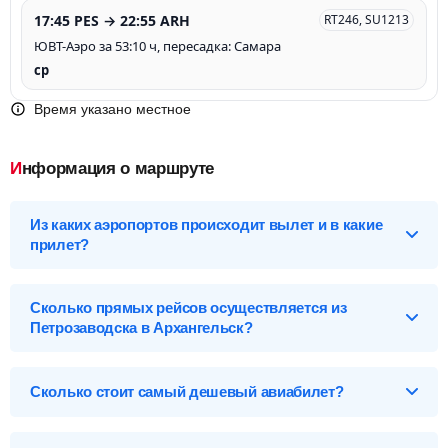
17:45 PES → 22:55 ARH
RT246, SU1213
ЮВТ-Аэро за 53:10 ч, пересадка: Самара
ср
Время указано местное
Информация о маршруте
Из каких аэропортов происходит вылет и в какие
прилет?
Выберите нужный аэропорт вылета, чтобы посмотреть
подробное расписание вылетов и прилетов.
Сколько прямых рейсов осуществляется из
Петрозаводска в Архангельск?
Петрозаводск (PES), Россия
Перелет Петрозаводск – Архангельск обслуживают 2
Аэропорты Петрозаводска
авиакомпании . Больше всех авиарейсов на данном
Сколько стоит самый дешевый авиабилет?
Бесовец-PES
маршруте осуществляет авиакомпания ЮВТ-Аэро - 101
вылет в неделю стоимостью от
16 315
р
. А самые дорогие
Цена может составлять всего
14 528
р
. Это билет эконом
билеты предлагает Северсталь - от
79 587
р
.
Архангельск (ARH), Россия
класса на рейс D2254 авиакомпании Северсталь, который