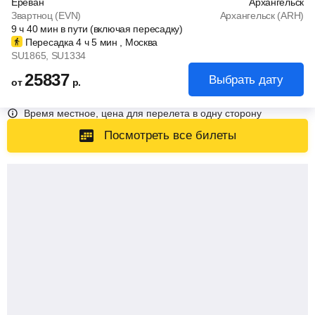
Ереван
Архангельск
Звартноц (EVN)
Архангельск (ARH)
9
ч
40
мин
в пути (включая пересадку)
Пересадка 4
ч
5
мин
, Москва
SU1865
, SU1334
25837
Выбрать дату
от
р.
Время местное, цена для перелета в одну сторону
Посмотреть все билеты