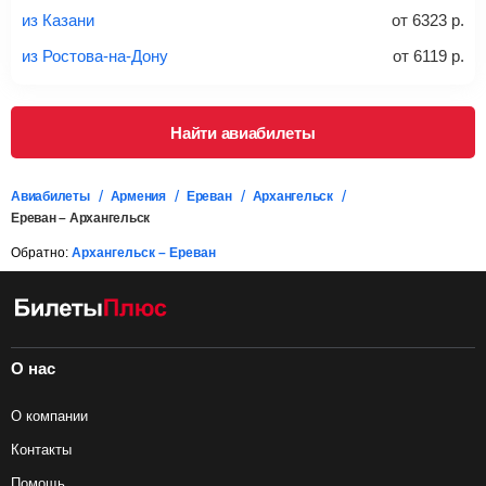
проверять на официальном сайте продавца, включен ли
из Казани
от
6323
р.
багаж в стоимость.
из Ростова-на-Дону
от
6119
р.
Подробная информация о перевозке багажа и его габаритах
Найти авиабилеты
Авиабилеты
Армения
Ереван
Архангельск
Ереван – Архангельск
Обратно:
Архангельск – Ереван
О нас
О компании
Контакты
Помощь