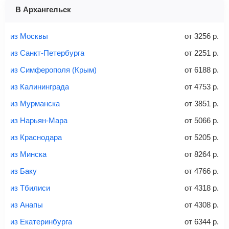
1 место
2 места
3 места
В Архангельск
Найти билеты с багажом
из Москвы
от
3256
р.
из Санкт-Петербурга
от
2251
р.
из Симферополя (Крым)
от
6188
р.
Вес багажа
из Калининграда
от
4753
р.
из Мурманска
от
3851
р.
из Нарьян-Мара
от
5066
р.
20-23 кг
30 кг
40 кг
из Краснодара
от
5205
р.
Найти билеты с багажом
из Минска
от
8264
р.
из Баку
от
4766
р.
*При необходимости багаж оплачивается отдельно при
из Тбилиси
от
4318
р.
регистрации на рейс, в среднем
50 Euro
за место. Как
правило, сразу купить билет с багажом дешевле, чем
из Анапы
от
4308
р.
дополнительно оплачивать его в аэропорту.
из Екатеринбурга
от
6344
р.
Важно:
При покупке билета рекомендуем внимательно