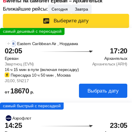
Билеты на самолет Ереван – Архангельск
Ближайшие рейсы:
Сегодня
Завтра
Выберите дату
Eastern Caribbean Air
, Нордавиа
02:05
17:20
Ереван
Архангельск
Звартноц (EVN)
Архангельск (ARH)
16
ч
15
мин
в пути (включая пересадку)
Пересадка 10
ч
50
мин
, Москва
JI100
, 5N217
18670
Выбрать дату
от
р.
Аэрофлот
14:25
23:05