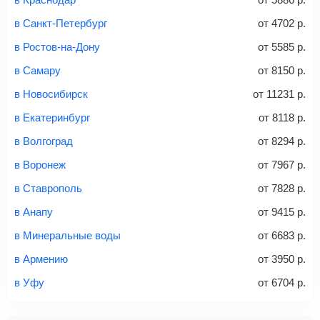
способов: через интернет-банк, банковской картой,
электронными деньгами или наличными в салонах
в Санкт-Петербург
от
4702
р.
связи «Связной» или «Евросеть».
в Ростов-на-Дону
от
5585
р.
Это все
— после оплаты в течение 10 минут к вам на
email придет электронный билет с данными о вашем
в Самару
от
8150
р.
перелете. Его нужно распечатать и взять с собой в
в Новосибирск
от
11231
р.
аэропорт. Для посадки потребуется только паспорт.
Багаж
— это крупные предметы, сдаваемые в
в Екатеринбург
от
8118
р.
багажное отделение самолета.
Найти билеты
в Волгоград
от
8294
р.
не более 23 кг – эконом-класс
в Воронеж
от
7967
р.
Стоимость авиабилетов зависит от выбранного тарифа:
в Ставрополь
от
7828
р.
С багажом
= ручная кладь + багаж
в Анапу
от
9415
р.
Без багажа
= ручная кладь*
в Минеральные воды
от
6683
р.
Количество багажа
в Армению
от
3950
р.
в Уфу
от
6704
р.