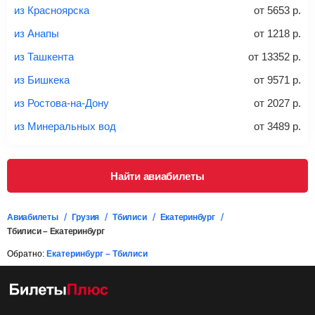
из Красноярска
от
5653
р.
*При необходимости багаж оплачивается отдельно при
из Анапы
от
1218
р.
регистрации на рейс, в среднем
50 Euro
за место. Как
правило, сразу купить билет с багажом дешевле, чем
из Ташкента
от
13352
р.
дополнительно оплачивать его в аэропорту.
из Бишкека
от
9571
р.
Важно:
При покупке билета рекомендуем внимательно
проверять на официальном сайте продавца, включен ли
из Ростова-на-Дону
от
2027
р.
багаж в стоимость.
из Минеральных вод
от
3489
р.
Подробная информация о перевозке багажа и его габаритах
Найти авиабилеты
Авиабилеты
Грузия
Тбилиси
Екатеринбург
Тбилиси – Екатеринбург
Обратно:
Екатеринбург – Тбилиси