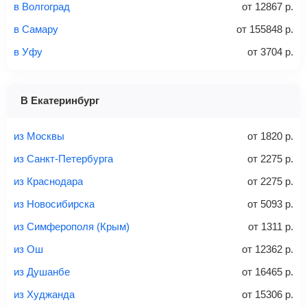
в Волгоград
от
12867
р.
Количество багажа
в Самару
от
155848
р.
в Уфу
от
3704
р.
1 место
2 места
3 места
В Екатеринбург
Найти билеты с багажом
из Москвы
от
1820
р.
из Санкт-Петербурга
от
2275
р.
из Краснодара
от
2275
р.
Вес багажа
из Новосибирска
от
5093
р.
из Симферополя (Крым)
от
1311
р.
из Ош
от
12362
р.
20-23 кг
30 кг
40 кг
из Душанбе
от
16465
р.
Найти билеты с багажом
из Худжанда
от
15306
р.