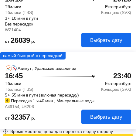
Тбилиси
Екатеринбург
Тбилиси (TBS)
Кольцово (SVX)
3
ч
10
мин
в пути
Без пересадок
WZ1404
26039
Выбрать дату
от
р.
Азимут
, Уральские авиалинии
16:45
23:40
Тбилиси
Екатеринбург
Тбилиси (TBS)
Кольцово (SVX)
5
ч
55
мин
в пути (включая пересадку)
Пересадка 1
ч
40
мин
, Минеральные воды
A46154
, U6206
32357
Выбрать дату
от
р.
Время местное, цена для перелета в одну сторону