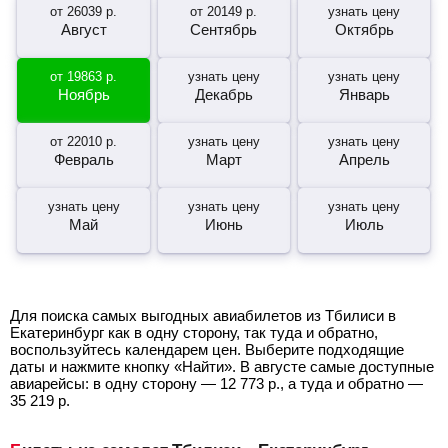
от
26039
р.
от
20149
р.
узнать цену
Август
Сентябрь
Октябрь
от
19863
р.
узнать цену
узнать цену
Ноябрь
Декабрь
Январь
от
22010
р.
узнать цену
узнать цену
Февраль
Март
Апрель
узнать цену
узнать цену
узнать цену
Май
Июнь
Июль
Для поиска самых выгодных авиабилетов из Тбилиси в
Екатеринбург как в одну сторону, так туда и обратно,
воспользуйтесь календарем цен. Выберите подходящие
даты и нажмите кнопку «Найти». В августе самые доступные
авиарейсы: в одну сторону —
12 773
р.
, а туда и обратно —
35 219
р.