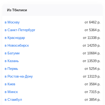
также как исправить неточности, вы можете
посмотреть
(высота)
Найти
Перейдите по кнопке «Купить»
— после этого наша
здесь
.
не более 10 кг
система перенаправит вас на сайт продавца.
Из Тбилиси
Найти билеты
Заполните форму и оплатите
— укажите паспортные
Советы как сэкономить на покупке билета
и контактные данные, внимательно все перепроверьте
в Москву
от
6462
р.
и затем оплатите билет одним из перечисленных
в Санкт-Петербург
от
5364
р.
способов: через интернет-банк, банковской картой,
электронными деньгами или наличными в салонах
в Краснодар
от
11338
р.
связи «Связной» или «Евросеть».
в Новосибирск
от
14259
р.
Это все
— после оплаты в течение 10 минут к вам на
email придет электронный билет с данными о вашем
в Батуми
от
10684
р.
перелете. Его нужно распечатать и взять с собой в
в Казань
от
13539
р.
аэропорт. Для посадки потребуется только паспорт.
Багаж
— это крупные предметы, сдаваемые в
в Пермь
от
5254
р.
багажное отделение самолета.
Найти билеты
в Ростов-на-Дону
от
13119
р.
не более 23 кг – эконом-класс
в Киев
от
3584
р.
Стоимость авиабилетов зависит от выбранного тарифа:
в Минск
от
7315
р.
С багажом
= ручная кладь + багаж
в Стамбул
от
3854
р.
Без багажа
= ручная кладь*