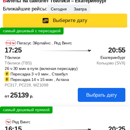
Билеты на самолет Тбилиси – Екатеринбург
Ближайшие рейсы:
Сегодня
Завтра
Выберите дату
Пегасус Эйрлайнс
, Ред Вингс
17:25
20:55
Тбилиси
Екатеринбург
Тбилиси (TBS)
Кольцово (SVX)
26
ч
30
мин
в пути (включая пересадку)
Пересадка 3
ч
0
мин
, Стамбул
Пересадка 14
ч
15
мин
, Астана
PC317
, PC228
, WZ1098
25139
Выбрать дату
от
р.
Ред Вингс
16:15
20:25