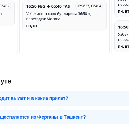
перес
16:50 FEG → 05:40 TAS
 C6402
HY9627, C6404
пн, в
а
Узбекистон хаво йуллари за 36:50 ч,
пересадка: Москва
пн, вт
16:50
Узбек
перес
пн, в
уте
одит вылет и в какие прилет?
 чтобы посмотреть подробное расписание вылетов и прилетов.
ществляется из Ферганы в Ташкент?
Ташкент (TAS), Узбекистан
ивают 4 авиакомпании и 1 лоукостер*. Больше всех авиарейсов