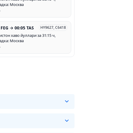
адка: Москва
т
 FEG → 00:05 TAS
HY9627, C6418
истон хаво йуллари за 31:15 ч,
адка: Москва
т
 на данном маршруте осуществляет