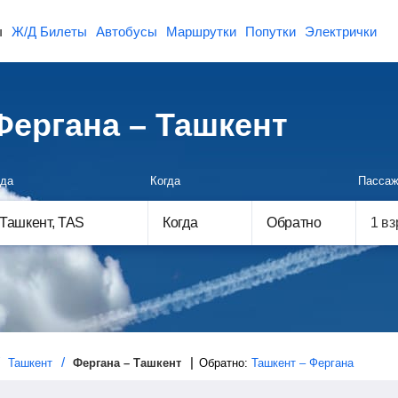
ы
Ж/Д Билеты
Автобусы
Маршрутки
Попутки
Электрички
ергана – Ташкент
да
Когда
Пассаж
Когда
Обратно
Ташкент
Фергана – Ташкент
Обратно:
Ташкент – Фергана