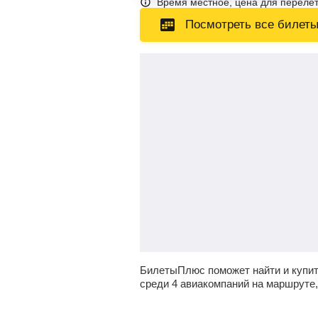
Время местное, цена для перелет
Посмотреть все билет
БилетыПлюс поможет найти и купит
среди 4 авиакомпаний на маршруте