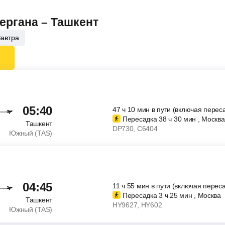
ергана – Ташкент
Завтра
05:40
47
ч
10
мин
в пути (включая перес
Пересадка 38
ч
30
мин
, Москва
Ташкент
DP730
, C6404
Южный (TAS)
04:45
11
ч
55
мин
в пути (включая переса
Пересадка 3
ч
25
мин
, Москва
Ташкент
HY9627
, HY602
Южный (TAS)