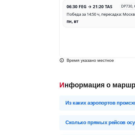
06:30 FEG → 21:20 TAS
DP730,
Победа за 14:50 ч, пересадка: Москв
пн, вт
Время указано местное
Информация о маршр
Из каких аэропортов происх
Выберите нужный аэропорт вылета,
Сколько прямых рейсов осу
Фергана (FEG), Узбекистан
Перелет Фергана – Ташкент обслуж