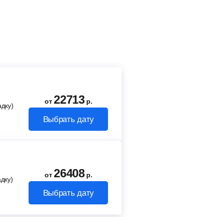
22713
от
р.
адку)
Выбрать дату
26408
от
р.
дку)
Выбрать дату