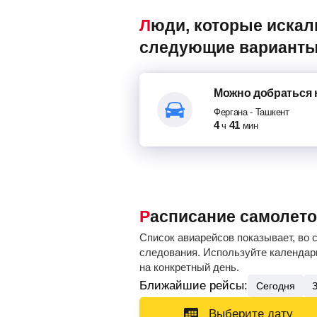
Люди, которые искали авиабилеты Фергана – Ташкент, также смотрели
следующие варианты
Можно добраться
Фергана
-
Ташкент
4
41
ч
мин
Расписание самолет
Список авиарейсов показывает, во 
следования. Используйте календарь
на конкретный день.
Ближайшие рейсы:
Сегодня
Выберите дату