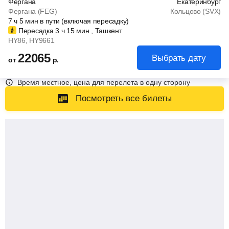
Фергана
Екатеринбург
Фергана (FEG)
Кольцово (SVX)
7
ч
5
мин
в пути (включая пересадку)
Пересадка 3
ч
15
мин
, Ташкент
HY86
, HY9661
22065
Выбрать дату
от
р.
Время местное, цена для перелета в одну сторону
Посмотреть все билеты