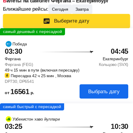
Билеты на самолет Фергана – Екатеринбург
Ближайшие рейсы:
Сегодня
Завтра
Выберите дату
Победа
03:30
04:45
Фергана
Екатеринбург
Фергана (FEG)
Кольцово (SVX)
49
ч
15
мин
в пути (включая пересадку)
Пересадка 42
ч
25
мин
, Москва
DP730
, DP6541
16561
Выбрать дату
от
р.
Узбекистон хаво йуллари
03:25
10:30