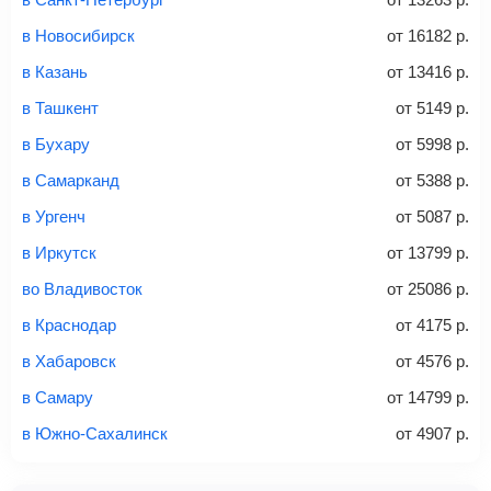
способов: через интернет-банк, банковской картой,
электронными деньгами или наличными в салонах
в Новосибирск
от
16182
р.
связи «Связной» или «Евросеть».
в Казань
от
13416
р.
Это все
— после оплаты в течение 10 минут к вам на
email придет электронный билет с данными о вашем
в Ташкент
от
5149
р.
перелете. Его нужно распечатать и взять с собой в
в Бухару
от
5998
р.
аэропорт. Для посадки потребуется только паспорт.
Багаж
— это крупные предметы, сдаваемые в
в Самарканд
от
5388
р.
багажное отделение самолета.
Найти билеты
в Ургенч
от
5087
р.
не более 23 кг – эконом-класс
в Иркутск
от
13799
р.
Стоимость авиабилетов зависит от выбранного тарифа:
во Владивосток
от
25086
р.
С багажом
= ручная кладь + багаж
в Краснодар
от
4175
р.
Без багажа
= ручная кладь*
в Хабаровск
от
4576
р.
Количество багажа
в Самару
от
14799
р.
в Южно-Сахалинск
от
4907
р.