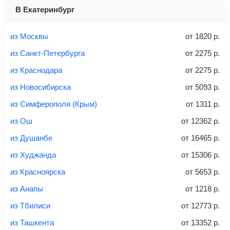
1 место
2 места
3 места
В Екатеринбург
Найти билеты с багажом
из Москвы
от
1820
р.
из Санкт-Петербурга
от
2275
р.
из Краснодара
от
2275
р.
Вес багажа
из Новосибирска
от
5093
р.
из Симферополя (Крым)
от
1311
р.
из Ош
от
12362
р.
20-23 кг
30 кг
40 кг
из Душанбе
от
16465
р.
Найти билеты с багажом
из Худжанда
от
15306
р.
из Красноярска
от
5653
р.
*При необходимости багаж оплачивается отдельно при
из Анапы
от
1218
р.
регистрации на рейс, в среднем
50 Euro
за место. Как
правило, сразу купить билет с багажом дешевле, чем
из Тбилиси
от
12773
р.
дополнительно оплачивать его в аэропорту.
из Ташкента
от
13352
р.
Важно:
При покупке билета рекомендуем внимательно