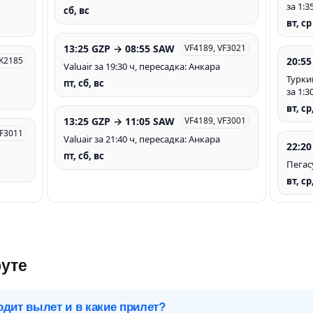
за 1:3
сб, вс
вт, ср
13:25 GZP → 08:55 SAW
VF4189, VF3021
20:55
TK2185
Valuair за 19:30 ч, пересадка: Анкара
Турки
пт, сб, вс
за 1:3
вт, ср
13:25 GZP → 11:05 SAW
VF4189, VF3001
VF3011
Valuair за 21:40 ч, пересадка: Анкара
22:20
пт, сб, вс
Пегас
вт, ср
уте
одит вылет и в какие прилет?