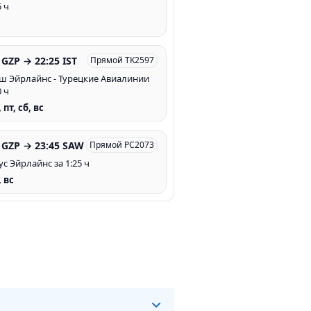
5 ч
 GZP → 22:25 IST
Прямой TK2597
ш Эйрлайнс - Турецкие Авиалинии
0 ч
, пт, сб, вс
 GZP → 23:45 SAW
Прямой PC2073
ус Эйрлайнс за 1:25 ч
, вс