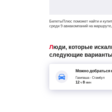
БилетыПлюс поможет найти и купи
среди 9 авиакомпаний на маршруте
Люди, которые искали авиабилеты Газипаша – Стамбул, также смотрели
следующие варианты
Можно добраться
Газипаша
-
Стамбул
12
8
ч
мин