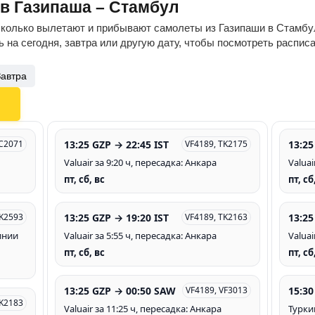
ов Газипаша – Стамбул
сколько вылетают и прибывают самолеты из Газипаши в Стамбул
 на сегодня, завтра или другую дату, чтобы посмотреть распис
Завтра
13:25 GZP → 22:45 IST
13:25
C2071
VF4189, TK2175
Valuair за 9:20 ч, пересадка: Анкара
Valuai
пт, сб, вс
пт, сб
13:25 GZP → 19:20 IST
13:25
K2593
VF4189, TK2163
инии
Valuair за 5:55 ч, пересадка: Анкара
Valuai
пт, сб, вс
пт, сб
13:25 GZP → 00:50 SAW
15:30
VF4189, VF3013
TK2183
Valuair за 11:25 ч, пересадка: Анкара
Турки