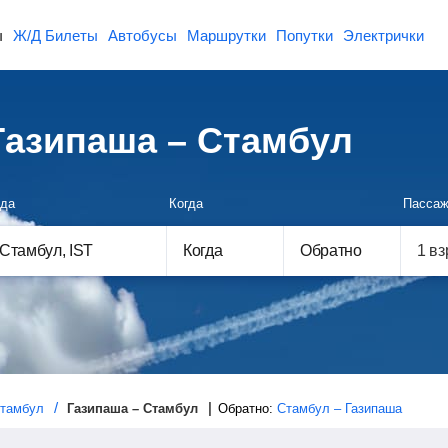
ы
Ж/Д Билеты
Автобусы
Маршрутки
Попутки
Электрички
азипаша – Стамбул
да
Когда
Пассаж
Когда
Обратно
тамбул
Газипаша – Стамбул
Обратно:
Стамбул – Газипаша