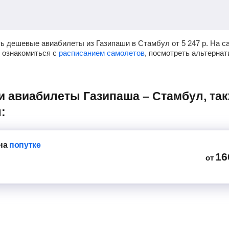
ть дешевые авиабилеты из Газипаши в Стамбул от
5 247
р.
На са
, ознакомиться с
расписанием самолетов
, посмотреть альтерна
:
на
попутке
16
от