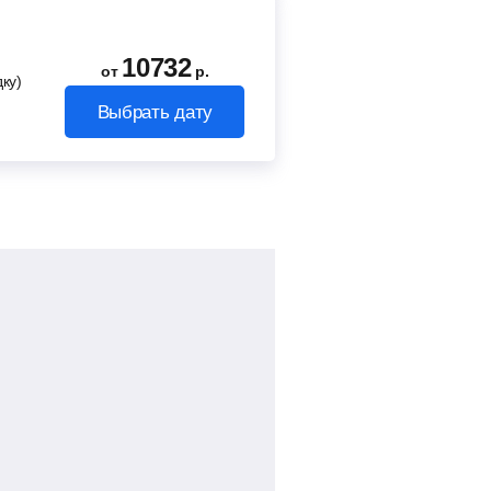
10732
от
р.
ку)
Выбрать дату