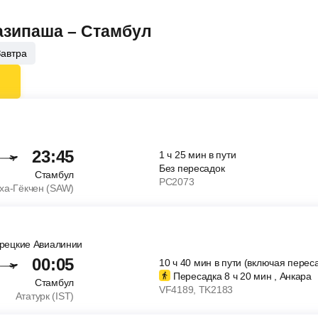
Газипаша – Стамбул
Завтра
23:45
1
ч
25
мин
в пути
Без пересадок
Стамбул
PC2073
ха-Гёкчен (SAW)
урецкие Авиалинии
00:05
10
ч
40
мин
в пути (включая перес
Пересадка 8
ч
20
мин
, Анкара
Стамбул
VF4189
, TK2183
Ататурк (IST)