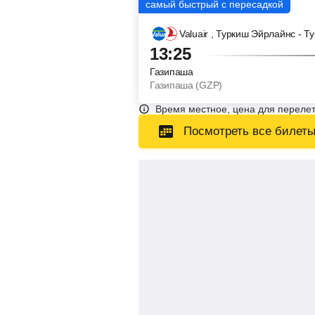
Valuair
, Туркиш Эйрлайнс - Т
13:25
Газипаша
Газипаша (GZP)
Время местное, цена для перелет
Посмотреть все билет