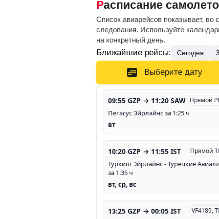
Расписание самолет
Список авиарейсов показывает, во 
следования. Используйте календарь
на конкретный день.
Ближайшие рейсы:
Сегодня
Выберите дату
09:55 GZP → 11:20 SAW
Прямой P
Пегасус Эйрлайнс за 1:25 ч
вт
10:20 GZP → 11:55 IST
Прямой T
Туркиш Эйрлайнс - Турецкие Авиал
за 1:35 ч
вт, ср, вс
13:25 GZP → 00:05 IST
VF4189, 