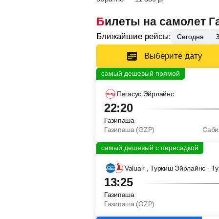
Билеты на самолет 
Ближайшие рейсы:
Сегодня
Выберите дату
Пегасус Эйрлайнс
22:20
Газипаша
Газипаша (GZP)
Саби
Valuair
, Туркиш Эйрлайнс - Т
13:25
Газипаша
Газипаша (GZP)