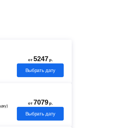
5247
от
р.
Выбрать дату
7079
от
р.
адку)
Выбрать дату