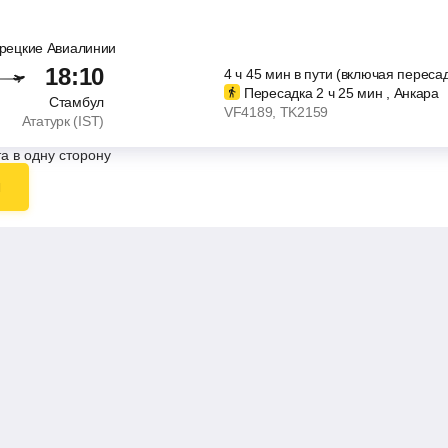
урецкие Авиалинии
18:10
4
ч
45
мин
в пути (включая пересад
Пересадка 2
ч
25
мин
, Анкара
Стамбул
VF4189
, TK2159
Ататурк (IST)
а в одну сторону
ы