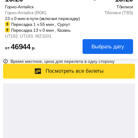
Горно-Алтайск
Тбилиси
Горно-Алтайск (RGK)
Тбилиси (TBS)
23
ч
0
мин
в пути (включая пересадку)
Пересадка 1
ч
55
мин
, Сургут
Пересадка 13
ч
0
мин
, Казань
UT182
, UT183
, WZ1501
46944
Выбрать дату
от
р.
Время местное, цена для перелета в одну сторону
Посмотреть все билеты