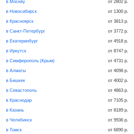
и контактные данные, внимательно все перепроверьте
в Москву
от
2802
р.
и затем оплатите билет одним из перечисленных
в Новосибирск
от
1300
р.
способов: через интернет-банк, банковской картой,
электронными деньгами или наличными в салонах
в Красноярск
от
3813
р.
связи «Связной» или «Евросеть».
в Санкт-Петербург
от
3772
р.
Это все
— после оплаты в течение 10 минут к вам на
email придет электронный билет с данными о вашем
в Екатеринбург
от
4918
р.
перелете. Его нужно распечатать и взять с собой в
в Иркутск
от
8747
р.
аэропорт. Для посадки потребуется только паспорт.
Багаж
— это крупные предметы, сдаваемые в
в Симферополь (Крым)
от
4731
р.
багажное отделение самолета.
Найти билеты
в Алматы
от
4098
р.
не более 23 кг – эконом-класс
в Бишкек
от
4002
р.
Стоимость авиабилетов зависит от выбранного тарифа:
в Севастополь
от
4863
р.
С багажом
= ручная кладь + багаж
в Краснодар
от
7105
р.
Без багажа
= ручная кладь*
в Казань
от
8189
р.
Количество багажа
в Челябинск
от
9936
р.
в Томск
от
6890
р.