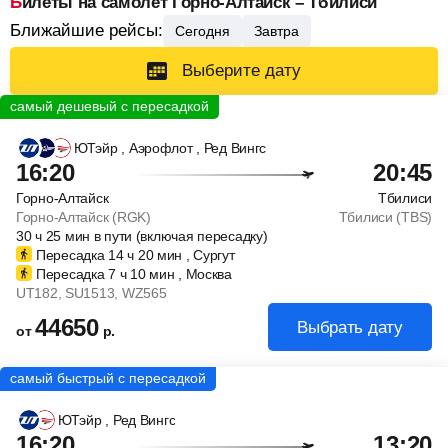
Билеты на самолет Горно-Алтайск – Тбилиси
Ближайшие рейсы:
Сегодня
Завтра
Выберите дату
ЮТэйр
, Аэрофлот
, Ред Вингс
16:20
20:45
Горно-Алтайск
Тбилиси
Горно-Алтайск (RGK)
Тбилиси (TBS)
30
ч
25
мин
в пути (включая пересадку)
Пересадка 14
ч
20
мин
, Сургут
Пересадка 7
ч
10
мин
, Москва
UT182
, SU1513
, WZ565
44650
Выбрать дату
от
р.
ЮТэйр
, Ред Вингс
16:20
13:20