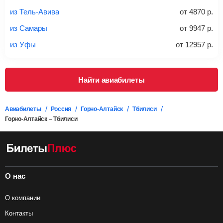
дополнительно оплачивать его в аэропорту.
из Тель-Авива
от
4870
р.
Важно:
При покупке билета рекомендуем внимательно
проверять на официальном сайте продавца, включен ли
из Самары
от
9947
р.
багаж в стоимость.
из Уфы
от
12957
р.
Подробная информация о перевозке багажа и его габаритах
Найти авиабилеты
Авиабилеты
Россия
Горно-Алтайск
Тбилиси
Горно-Алтайск – Тбилиси
О нас
О компании
Контакты