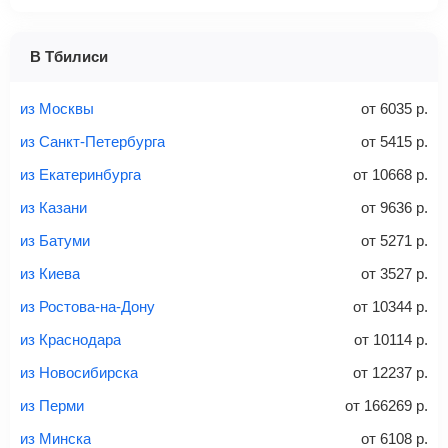
1 место
2 места
3 места
В Тбилиси
Найти билеты с багажом
из Москвы
от
6035
р.
из Санкт-Петербурга
от
5415
р.
из Екатеринбурга
от
10668
р.
Вес багажа
из Казани
от
9636
р.
из Батуми
от
5271
р.
из Киева
от
3527
р.
20-23 кг
30 кг
40 кг
из Ростова-на-Дону
от
10344
р.
Найти билеты с багажом
из Краснодара
от
10114
р.
из Новосибирска
от
12237
р.
*При необходимости багаж оплачивается отдельно при
из Перми
от
166269
р.
регистрации на рейс, в среднем
50 Euro
за место. Как
правило, сразу купить билет с багажом дешевле, чем
из Минска
от
6108
р.