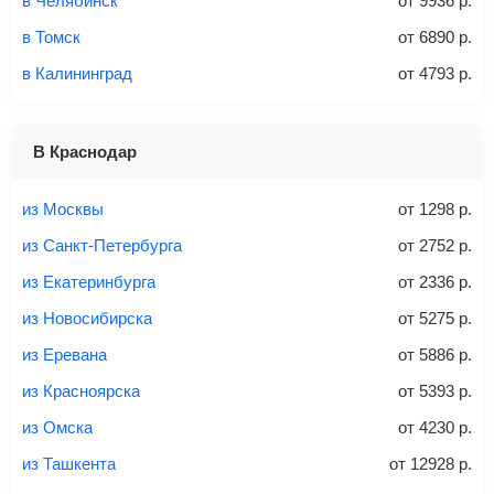
в Челябинск
от
9936
р.
Количество багажа
в Томск
от
6890
р.
в Калининград
от
4793
р.
1 место
2 места
3 места
В Краснодар
Найти билеты с багажом
из Москвы
от
1298
р.
из Санкт-Петербурга
от
2752
р.
из Екатеринбурга
от
2336
р.
Вес багажа
из Новосибирска
от
5275
р.
из Еревана
от
5886
р.
из Красноярска
от
5393
р.
20-23 кг
30 кг
40 кг
из Омска
от
4230
р.
Найти билеты с багажом
из Ташкента
от
12928
р.