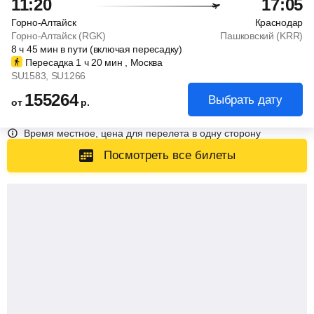
11:20
17:05
Горно-Алтайск
Краснодар
Горно-Алтайск (RGK)
Пашковский (KRR)
8
ч
45
мин
в пути (включая пересадку)
Пересадка 1
ч
20
мин
, Москва
SU1583
, SU1266
155264
Выбрать дату
от
р.
Время местное, цена для перелета в одну сторону
Посмотреть все билеты