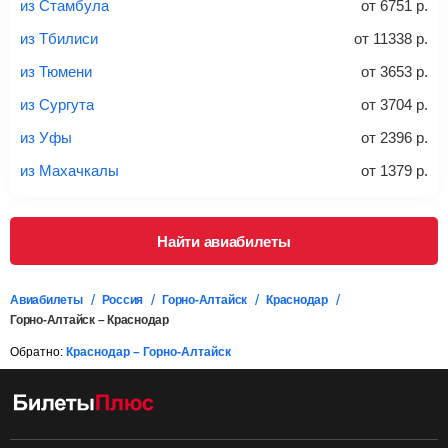
из Стамбула
от
6751
р.
*При необходимости багаж оплачивается отдельно при
из Тбилиси
от
11338
р.
регистрации на рейс, в среднем
50 Euro
за место. Как
правило, сразу купить билет с багажом дешевле, чем
из Тюмени
от
3653
р.
дополнительно оплачивать его в аэропорту.
из Сургута
от
3704
р.
Важно:
При покупке билета рекомендуем внимательно
проверять на официальном сайте продавца, включен ли
из Уфы
от
2396
р.
багаж в стоимость.
из Махачкалы
от
1379
р.
Подробная информация о перевозке багажа и его габаритах
Найти авиабилеты
Авиабилеты
Россия
Горно-Алтайск
Краснодар
Горно-Алтайск – Краснодар
Обратно:
Краснодар – Горно-Алтайск