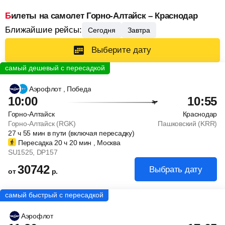
Билеты на самолет Горно-Алтайск – Краснодар
Ближайшие рейсы:
Сегодня
Завтра
Выберите дату
Аэрофлот
, Победа
10:00
10:55
Горно-Алтайск
Краснодар
Горно-Алтайск (RGK)
Пашковский (KRR)
27
ч
55
мин
в пути (включая пересадку)
Пересадка 20
ч
20
мин
, Москва
SU1525
, DP157
30742
Выбрать дату
от
р.
Аэрофлот