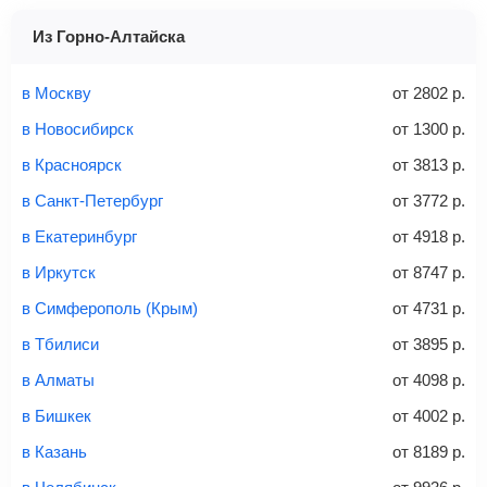
Найти
Перейдите по кнопке «Купить»
— после этого наша
здесь
.
не более 10 кг
система перенаправит вас на сайт продавца.
Из Горно-Алтайска
Найти билеты
Заполните форму и оплатите
— укажите паспортные
Советы как сэкономить на покупке билета
и контактные данные, внимательно все перепроверьте
в Москву
от
2802
р.
и затем оплатите билет одним из перечисленных
в Новосибирск
от
1300
р.
способов: через интернет-банк, банковской картой,
электронными деньгами или наличными в салонах
в Красноярск
от
3813
р.
связи «Связной» или «Евросеть».
в Санкт-Петербург
от
3772
р.
Это все
— после оплаты в течение 10 минут к вам на
email придет электронный билет с данными о вашем
в Екатеринбург
от
4918
р.
перелете. Его нужно распечатать и взять с собой в
в Иркутск
от
8747
р.
аэропорт. Для посадки потребуется только паспорт.
Багаж
— это крупные предметы, сдаваемые в
в Симферополь (Крым)
от
4731
р.
багажное отделение самолета.
Найти билеты
в Тбилиси
от
3895
р.
не более 23 кг – эконом-класс
в Алматы
от
4098
р.
Стоимость авиабилетов зависит от выбранного тарифа:
в Бишкек
от
4002
р.
С багажом
= ручная кладь + багаж
в Казань
от
8189
р.
Без багажа
= ручная кладь*