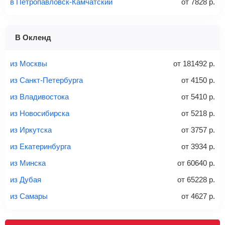
в Петропавловск-Камчатский
от
7828
р.
1 место
2 места
3 места
В Окленд
Найти билеты с багажом
из Москвы
от
181492
р.
из Санкт-Петербурга
от
4150
р.
из Владивостока
от
5410
р.
Вес багажа
из Новосибирска
от
5218
р.
из Иркутска
от
3757
р.
из Екатеринбурга
от
3934
р.
20-23 кг
30 кг
40 кг
из Минска
от
60640
р.
Найти билеты с багажом
из Дубая
от
65228
р.
из Самары
от
4627
р.
*При необходимости багаж оплачивается отдельно при
регистрации на рейс, в среднем
50 Euro
за место. Как