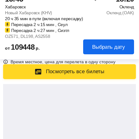
Хабаровск
Окленд
Новый Хабаровск (KHV)
Окленд (OAK)
20
ч
35
мин
в пути (включая пересадку)
Пересадка 2
ч
15
мин
, Сеул
Пересадка 2
ч
27
мин
, Сиэтл
OZ571
, DL198
, AS2558
109448
Выбрать дату
от
р.
Время местное, цена для перелета в одну сторону
Посмотреть все билеты