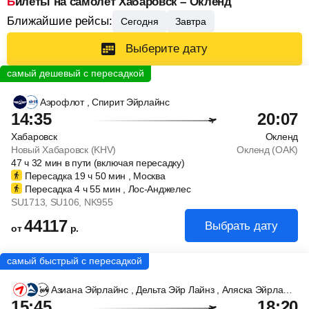
Билеты на самолет Хабаровск – Окленд
Ближайшие рейсы:
Сегодня
Завтра
Выберите дату
Аэрофлот
, Спирит Эйрлайнс
14:35
20:07
Хабаровск
Окленд
Новый Хабаровск (KHV)
Окленд (OAK)
47
ч
32
мин
в пути (включая пересадку)
Пересадка 19
ч
50
мин
, Москва
Пересадка 4
ч
55
мин
, Лос-Анджелес
SU1713
, SU106
, NK955
44117
Выбрать дату
от
р.
Азиана Эйрлайнс
, Дельта Эйр Лайнз
, Аляска Эйрлайнс
15:45
18:20