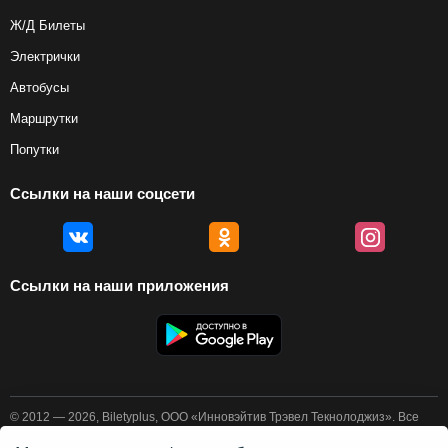
Ж/Д Билеты
Электрички
Автобусы
Маршрутки
Попутки
Ссылки на наши соцсети
Ссылки на наши приложения
© 2012 — 2026, Biletyplus, ООО «Инновэйтив Трэвел Текнолоджиз». Все
права защищены. Покупка авиабилетов осуществляется пользователем
самостоятельно на сайтах партнеров, BiletyPlus не несет