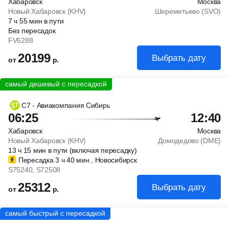
Хабаровск
Москва
Новый Хабаровск (KHV)
Шереметьево (SVO)
7
ч
55
мин
в пути
Без пересадок
FV6288
20199
Выбрать дату
от
р.
С7 - Авиакомпания Сибирь
06:25
12:40
Хабаровск
Москва
Новый Хабаровск (KHV)
Домодедово (DME)
13
ч
15
мин
в пути (включая пересадку)
Пересадка 3
ч
40
мин
, Новосибирск
S75240
, S72508
25312
Выбрать дату
от
р.