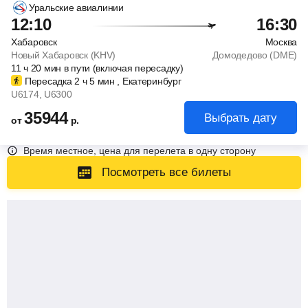
Уральские авиалинии
12:10
16:30
Хабаровск
Москва
Новый Хабаровск (KHV)
Домодедово (DME)
11
ч
20
мин
в пути (включая пересадку)
Пересадка 2
ч
5
мин
, Екатеринбург
U6174
, U6300
35944
Выбрать дату
от
р.
Время местное, цена для перелета в одну сторону
Посмотреть все билеты