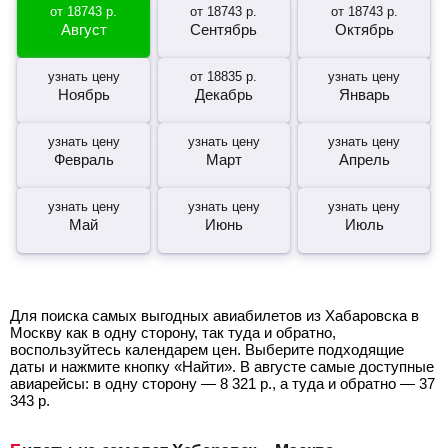
от
18743
р.
от
18743
р.
от
18743
р.
Август
Сентябрь
Октябрь
узнать цену
от
18835
р.
узнать цену
Ноябрь
Декабрь
Январь
узнать цену
узнать цену
узнать цену
Февраль
Март
Апрель
узнать цену
узнать цену
узнать цену
Май
Июнь
Июль
Для поиска самых выгодных авиабилетов из Хабаровска в
Москву как в одну сторону, так туда и обратно,
воспользуйтесь календарем цен. Выберите подходящие
даты и нажмите кнопку «Найти». В августе самые доступные
авиарейсы: в одну сторону —
8 321
р.
, а туда и обратно —
37
343
р.