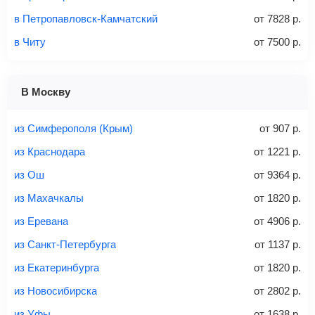
Количество багажа
в Петропавловск-Камчатский
от
7828
р.
в Читу
от
7500
р.
1 место
2 места
3 места
В Москву
Найти билеты с багажом
из Симферополя (Крым)
от
907
р.
из Краснодара
от
1221
р.
из Ош
от
9364
р.
Вес багажа
из Махачкалы
от
1820
р.
из Еревана
от
4906
р.
из Санкт-Петербурга
от
1137
р.
20-23 кг
30 кг
40 кг
из Екатеринбурга
от
1820
р.
Найти билеты с багажом
из Новосибирска
от
2802
р.
из Уфы
от
1638
р.