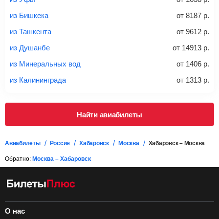
*При необходимости багаж оплачивается отдельно при
из Бишкека
от
8187
р.
регистрации на рейс, в среднем
50 Euro
за место. Как
правило, сразу купить билет с багажом дешевле, чем
из Ташкента
от
9612
р.
дополнительно оплачивать его в аэропорту.
из Душанбе
от
14913
р.
Важно:
При покупке билета рекомендуем внимательно
проверять на официальном сайте продавца, включен ли
из Минеральных вод
от
1406
р.
багаж в стоимость.
из Калининграда
от
1313
р.
Подробная информация о перевозке багажа и его габаритах
Найти авиабилеты
Авиабилеты
Россия
Хабаровск
Москва
Хабаровск – Москва
Обратно:
Москва – Хабаровск
О нас