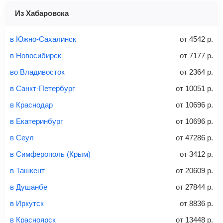
здесь
.
не более 10 кг
система перенаправит вас на сайт продавца.
Из Хабаровска
Найти билеты
Заполните форму и оплатите
— укажите паспортные
Советы как сэкономить на покупке билета
и контактные данные, внимательно все перепроверьте
в Южно-Сахалинск
от
4542
р.
и затем оплатите билет одним из перечисленных
в Новосибирск
от
7177
р.
способов: через интернет-банк, банковской картой,
электронными деньгами или наличными в салонах
во Владивосток
от
2364
р.
связи «Связной» или «Евросеть».
в Санкт-Петербург
от
10051
р.
Это все
— после оплаты в течение 10 минут к вам на
email придет электронный билет с данными о вашем
в Краснодар
от
10696
р.
перелете. Его нужно распечатать и взять с собой в
в Екатеринбург
от
10696
р.
аэропорт. Для посадки потребуется только паспорт.
Багаж
— это крупные предметы, сдаваемые в
в Сеул
от
47286
р.
багажное отделение самолета.
Найти билеты
в Симферополь (Крым)
от
3412
р.
не более 23 кг – эконом-класс
в Ташкент
от
20609
р.
Стоимость авиабилетов зависит от выбранного тарифа:
в Душанбе
от
27844
р.
С багажом
= ручная кладь + багаж
в Иркутск
от
8836
р.
Без багажа
= ручная кладь*
в Красноярск
от
13448
р.