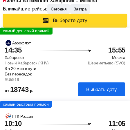
Билеты на самолет Хабаровск – Москва
Ближайшие рейсы:
Сегодня
Завтра
Выберите дату
Аэрофлот
14:35
15:55
Хабаровск
Москва
Новый Хабаровск (KHV)
Шереметьево (SVO)
8
ч
20
мин
в пути
Без пересадок
SU5919
18743
Выбрать дату
от
р.
ГТК Россия
10:10
11:05