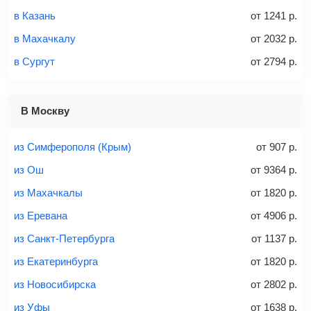
в Казань
от
1241
р.
Количество багажа
в Махачкалу
от
2032
р.
в Сургут
от
2794
р.
1 место
2 места
3 места
В Москву
Найти билеты с багажом
из Симферополя (Крым)
от
907
р.
из Ош
от
9364
р.
из Махачкалы
от
1820
р.
Вес багажа
из Еревана
от
4906
р.
из Санкт-Петербурга
от
1137
р.
из Екатеринбурга
от
1820
р.
20-23 кг
30 кг
40 кг
из Новосибирска
от
2802
р.
Найти билеты с багажом
из Уфы
от
1638
р.