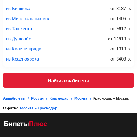
из Бишкека
от
8187
р.
*При необходимости багаж оплачивается отдельно при
из Минеральных вод
от
1406
р.
регистрации на рейс, в среднем
50 Euro
за место. Как
правило, сразу купить билет с багажом дешевле, чем
из Ташкента
от
9612
р.
дополнительно оплачивать его в аэропорту.
из Душанбе
от
14913
р.
Важно:
При покупке билета рекомендуем внимательно
проверять на официальном сайте продавца, включен ли
из Калининграда
от
1313
р.
багаж в стоимость.
из Красноярска
от
3408
р.
Подробная информация о перевозке багажа и его габаритах
Найти авиабилеты
Авиабилеты
Россия
Краснодар
Москва
Краснодар – Москва
Обратно:
Москва – Краснодар