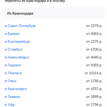
перелеты из Краснодара и в Москву.
также как исправить неточности, вы можете
посмотреть
(высота)
Найти
Перейдите по кнопке «Купить»
— после этого наша
здесь
.
не более 10 кг
система перенаправит вас на сайт продавца.
Из Краснодара
Найти билеты
Заполните форму и оплатите
— укажите паспортные
Советы как сэкономить на покупке билета
и контактные данные, внимательно все перепроверьте
в Санкт-Петербург
от
2379
р.
и затем оплатите билет одним из перечисленных
в Ереван
от
4063
р.
способов: через интернет-банк, банковской картой,
электронными деньгами или наличными в салонах
в Екатеринбург
от
2275
р.
связи «Связной» или «Евросеть».
в Стамбул
от
6700
р.
Это все
— после оплаты в течение 10 минут к вам на
email придет электронный билет с данными о вашем
в Новосибирск
от
4040
р.
перелете. Его нужно распечатать и взять с собой в
в Ташкент
от
9359
р.
аэропорт. Для посадки потребуется только паспорт.
Багаж
— это крупные предметы, сдаваемые в
в Тбилиси
от
10114
р.
багажное отделение самолета.
Найти билеты
в Омск
от
1758
р.
не более 23 кг – эконом-класс
в Красноярск
от
4257
р.
Стоимость авиабилетов зависит от выбранного тарифа:
в Тюмень
от
2899
р.
С багажом
= ручная кладь + багаж
в Уфу
от
2794
р.
Без багажа
= ручная кладь*