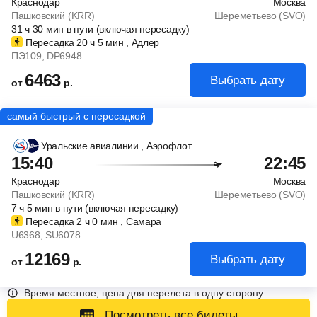
Краснодар
Москва
Пашковский (KRR)
Шереметьево (SVO)
31
ч
30
мин
в пути (включая пересадку)
Пересадка 20
ч
5
мин
, Адлер
ПЭ109
, DP6948
6463
Выбрать дату
от
р.
Уральские авиалинии
, Аэрофлот
15:40
22:45
Краснодар
Москва
Пашковский (KRR)
Шереметьево (SVO)
7
ч
5
мин
в пути (включая пересадку)
Пересадка 2
ч
0
мин
, Самара
U6368
, SU6078
12169
Выбрать дату
от
р.
Время местное, цена для перелета в одну сторону
Посмотреть все билеты