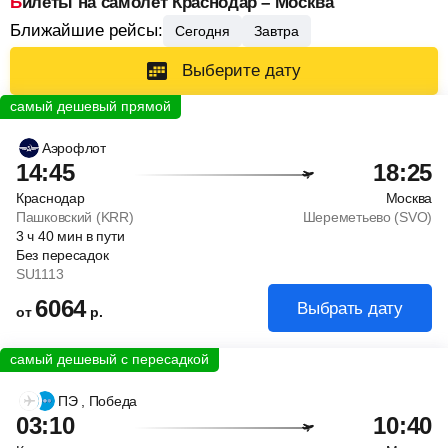
Билеты на самолет Краснодар – Москва
Ближайшие рейсы:
Сегодня
Завтра
Выберите дату
Аэрофлот
14:45
18:25
Краснодар
Москва
Пашковский (KRR)
Шереметьево (SVO)
3
ч
40
мин
в пути
Без пересадок
SU1113
6064
Выбрать дату
от
р.
ПЭ
, Победа
03:10
10:40