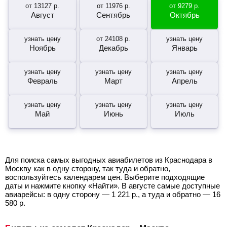
от
13127
р.
от
11976
р.
от
9279
р.
Август
Сентябрь
Октябрь
узнать цену
от
24108
р.
узнать цену
Ноябрь
Декабрь
Январь
узнать цену
узнать цену
узнать цену
Февраль
Март
Апрель
узнать цену
узнать цену
узнать цену
Май
Июнь
Июль
Для поиска самых выгодных авиабилетов из Краснодара в
Москву как в одну сторону, так туда и обратно,
воспользуйтесь календарем цен. Выберите подходящие
даты и нажмите кнопку «Найти». В августе самые доступные
авиарейсы: в одну сторону —
1 221
р.
, а туда и обратно —
16
580
р.