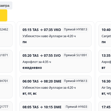
Завтра
05:15 TAS → 07:35 VKO
10:40
62462
Прямой HY9813
Узбекистон хаво йуллари за 4:20 ч
Canjet
пн
пн
05:20 TAS → 07:55 SVO
13:35
U1871
Прямой SU1891
Аэрофлот за 4:35 ч
Аэрофл
ежедневно
вт
06:00 TAS → 08:20 DME
16:30
HH701
Прямой HY9613
Узбекистон хаво йуллари за 4:20 ч
Air Se
вт, пт, вс
вт, чт
08:05 TAS → 10:15 DME
17:45
Q1777
Прямой HY603