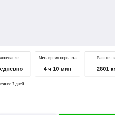
асписание
Мин. время перелета
Расстоян
едневно
4 ч 10 мин
2801 к
ледние 7 дней