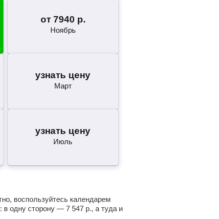
от
7940
р.
Ноябрь
узнать цену
Март
узнать цену
Июль
атно, воспользуйтесь календарем
: в одну сторону —
7 547
р.
, а туда и