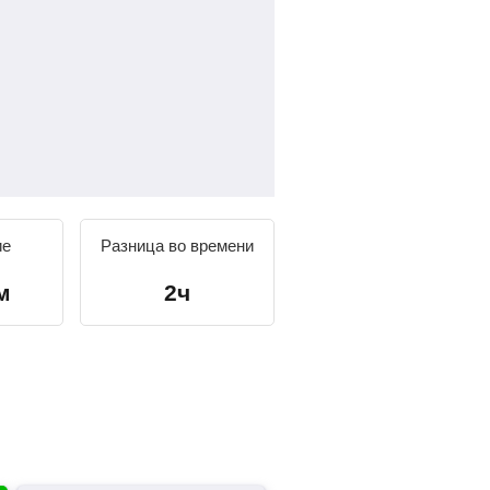
ие
Разница во времени
м
2ч