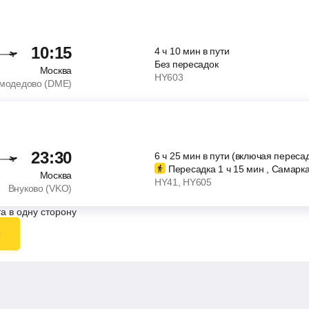
10:15
4
ч
10
мин
в пути
Без пересадок
Москва
HY603
модедово (DME)
23:30
6
ч
25
мин
в пути (включая пересад
Пересадка 1
ч
15
мин
, Самарк
Москва
HY41
, HY605
Внуково (VKO)
а в одну сторону
ы