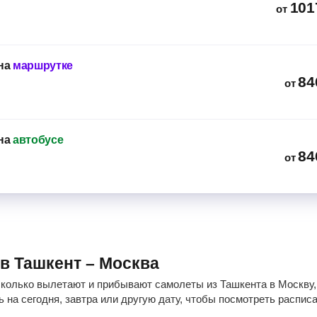
101
от
на
маршрутке
84
от
на
автобусе
84
от
ов Ташкент – Москва
сколько вылетают и прибывают самолеты из Ташкента в Москву, 
 на сегодня, завтра или другую дату, чтобы посмотреть распис