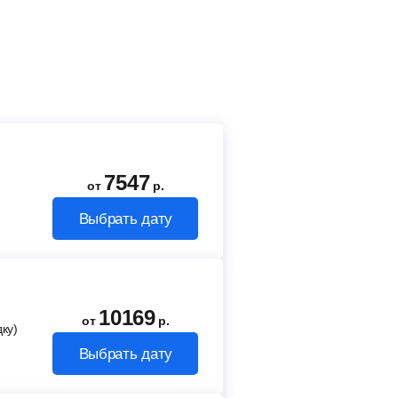
7547
от
р.
Выбрать дату
10169
от
р.
ку)
Выбрать дату