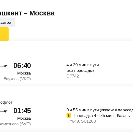
ашкент – Москва
Завтра
06:40
4
ч
20
мин
в пути
Без пересадок
Москва
DP742
Внуково (VKO)
рофлот
01:45
9
ч
55
мин
в пути (включая пересад
Пересадка 4
ч
35
мин
, Казань
Москва
HY649
, SU1283
еметьево (SVO)