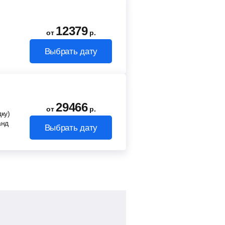
12379
от
р.
Выбрать дату
29466
от
р.
ку)
анд
Выбрать дату