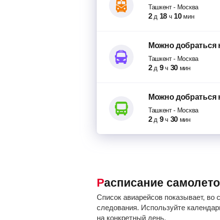
Ташкент
-
Москва
2
18
10
д
ч
мин
Можно добраться
Ташкент
-
Москва
2
9
30
д
ч
мин
Можно добраться
Ташкент
-
Москва
2
9
30
д
ч
мин
Расписание самолет
Список авиарейсов показывает, во 
следования. Используйте календарь
на конкретный день.