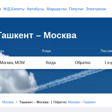
ы
Ж/Д Билеты
Автобусы
Маршрутки
Попутки
Электрички
ашкент – Москва
да
Когда
Пассаж
Когда
Обратно
Москва
Ташкент – Москва
Обратно:
Москва – Ташкент