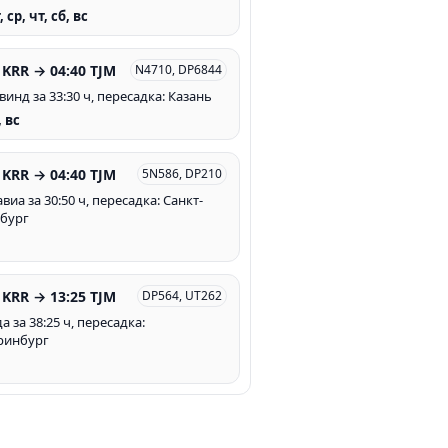
, ср, чт, сб, вс
 KRR → 04:40 TJM
N4710, DP6844
винд за 33:30 ч, пересадка: Казань
, вс
 KRR → 04:40 TJM
5N586, DP210
иа за 30:50 ч, пересадка: Санкт-
бург
 KRR → 13:25 TJM
DP564, UT262
 за 38:25 ч, пересадка:
ринбург