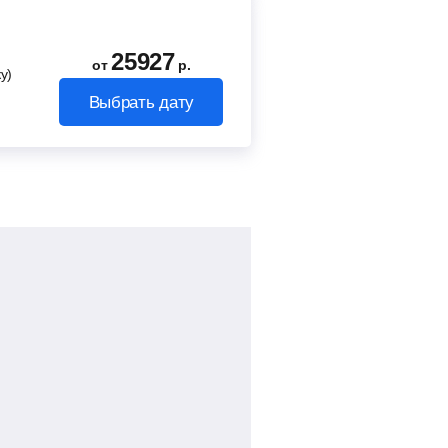
25927
от
р.
у)
Выбрать дату