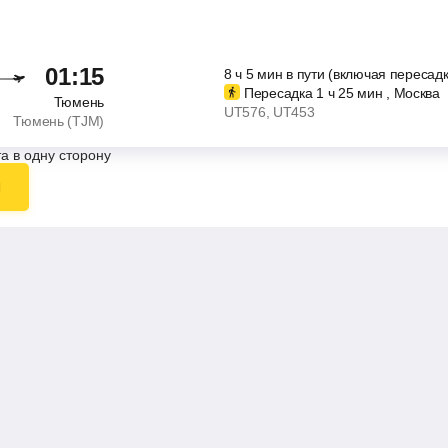
01:15
8
ч
5
мин
в пути (включая пересадк
Пересадка 1
ч
25
мин
, Москва
Тюмень
UT576
, UT453
Тюмень (TJM)
а в одну сторону
ы