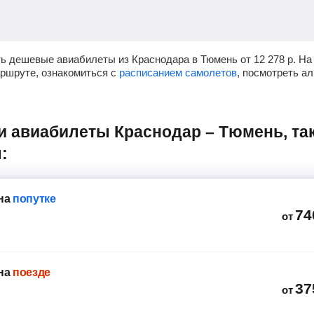
ть дешевые авиабилеты из Краснодара в Тюмень от
12 278
р.
На 
аршруте, ознакомиться с
расписанием самолетов
, посмотреть а
:
на
попутке
74
от
на
поезде
37
от