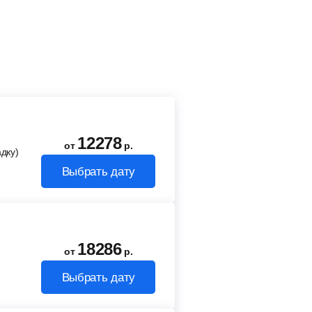
12278
от
р.
дку)
Выбрать дату
18286
от
р.
Выбрать дату