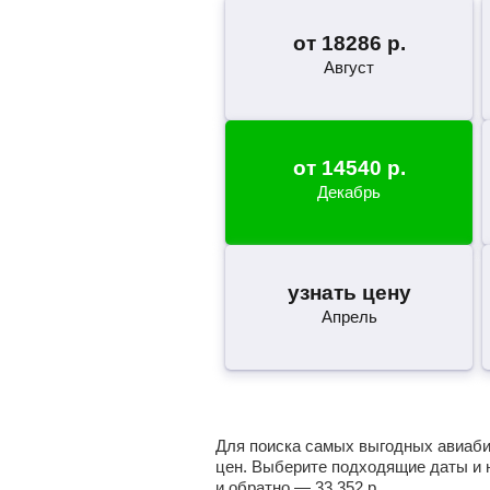
от
18286
р.
Август
от
14540
р.
Декабрь
узнать цену
Апрель
Для поиска самых выгодных авиабил
цен. Выберите подходящие даты и 
и обратно —
33 352
р.