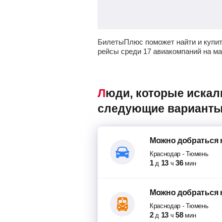
БилетыПлюс поможет найти и купи
рейсы среди 17 авиакомпаний на м
Люди, которые искали авиабилеты Краснодар – Тюмень, также смотрели
следующие варианты
Можно добраться
Краснодар
-
Тюмень
1
13
36
д
ч
мин
Можно добраться
Краснодар
-
Тюмень
2
13
58
д
ч
мин