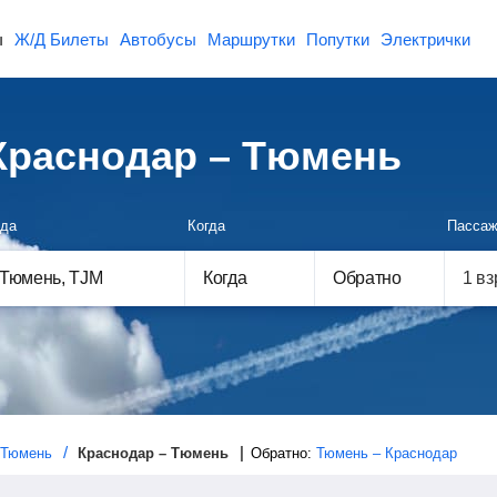
ы
Ж/Д Билеты
Автобусы
Маршрутки
Попутки
Электрички
Краснодар – Тюмень
да
Когда
Пассаж
Когда
Обратно
Тюмень
Краснодар – Тюмень
Обратно:
Тюмень – Краснодар