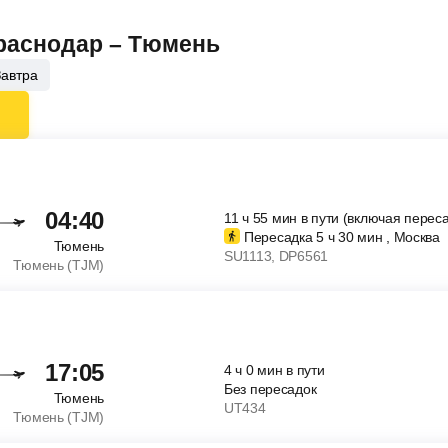
Краснодар – Тюмень
Завтра
04:40
11
ч
55
мин
в пути (включая переса
Пересадка 5
ч
30
мин
, Москва
Тюмень
SU1113
, DP6561
Тюмень (TJM)
17:05
4
ч
0
мин
в пути
Без пересадок
Тюмень
UT434
Тюмень (TJM)