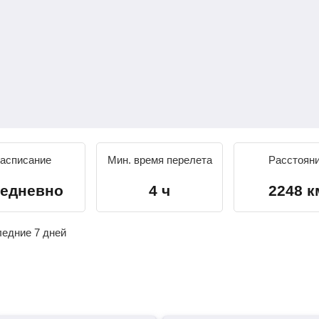
асписание
Мин. время перелета
Расстоян
едневно
4 ч
2248 к
ледние 7 дней