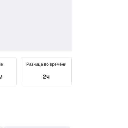
ие
Разница во времени
м
2ч