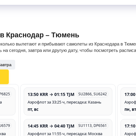
ов Краснодар – Тюмень
сколько вылетают и прибывают самолеты из Краснодара в Тюмен
 на сегодня, завтра или другую дату, чтобы посмотреть распис
Завтра
13:50 KRR → 01:15 TJM
17:00
P6825
SU2866, SU6242
а
Аэрофлот за 33:25 ч, пересадка: Казань
Аэроф
пт, вс
пн, вт
14:45 KRR → 04:40 TJM
17:10
U6579
SU1113, DP6561
ква
Аэрофлот за 11:55 ч, пересадка: Москва
Аэроф