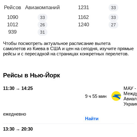
Маршрут
Рейсов
Авиакомпаний
Киев - Нью-Йорк
1231
33
Киев - Лос-Анджелес
1090
Киев - Майами
1162
33
33
Киев - Чикаго
1012
Киев - Вашингтон
1240
26
27
Киев - Сиэтл
939
31
Чтобы посмотреть актуальное расписание вылета
самолетов из Киева в США и цен на сегодня, изучите прямые
рейсы и с пересадкой на страницах конкретных перелетов.
Рейсы в Нью-Йорк
11:30 → 14:25
МАУ -
Межд
9
ч
55
мин
Авиал
Украи
ежедневно
Найти
13:30 → 20:30