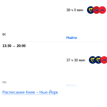
38
ч
0
мин
вс
Найти
13:30 → 20:00
37
ч
30
мин
пн
Найти
Расписание Киев – Нью-Йорк