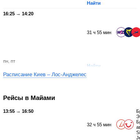
Найти
16:25 → 14:20
31
ч
55
мин
пн, пт
Найти
Расписание Киев – Лос-Анджелес
Рейсы в Майами
13:55 → 16:50
Б
Э
Б
32
ч
55
мин
а
S
J