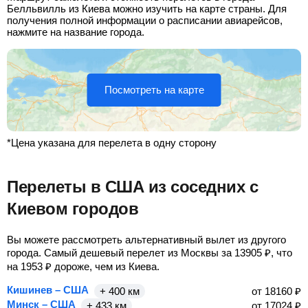
Белльвилль из Киева можно изучить на карте страны. Для
получения полной информации о расписании авиарейсов,
нажмите на название города.
Посмотреть на карте
*Цена указана для перелета в одну сторону
Перелеты в США из соседних с
Киевом городов
Вы можете рассмотреть альтернативный вылет из другого
города. Самый дешевый перелет из Москвы за
13905
₽
, что
на
1953
₽
дороже, чем из Киева.
Кишинев – США
+ 400 км
от
18160
₽
Минск – США
+ 433 км
от
17024
₽