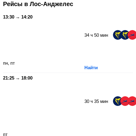
Рейсы в Лос-Анджелес
13:30 → 14:20
34
ч
50
мин
пн, пт
Найти
21:25 → 18:00
30
ч
35
мин
пт