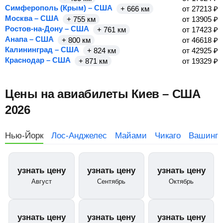
Симферополь (Крым) – США
+ 666 км
от
27213
₽
Москва – США
+ 755 км
от
13905
₽
Ростов-на-Дону – США
+ 761 км
от
17423
₽
Анапа – США
+ 800 км
от
46618
₽
Калининград – США
+ 824 км
от
42925
₽
Краснодар – США
+ 871 км
от
19329
₽
Цены на авиабилеты Киев – США
2026
Нью-Йорк
Лос-Анджелес
Майами
Чикаго
Вашингт
узнать цену
узнать цену
узнать цену
Август
Сентябрь
Октябрь
узнать цену
узнать цену
узнать цену