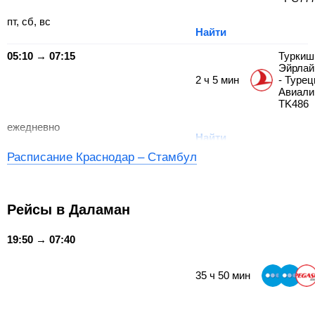
пт, сб, вс
Найти
05:10 → 07:15
Туркиш
Эйрлай
2
ч
5
мин
- Турец
Авиали
TK486
ежедневно
Найти
Расписание Краснодар – Стамбул
Рейсы в Даламан
19:50 → 07:40
35
ч
50
мин