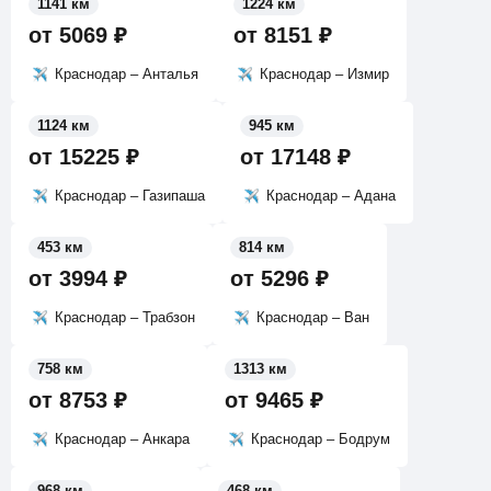
1141 км
1224 км
от
5069
₽
от
8151
₽
Краснодар – Анталья
Краснодар – Измир
1124 км
945 км
от
15225
₽
от
17148
₽
Краснодар – Газипаша
Краснодар – Адана
453 км
814 км
от
3994
₽
от
5296
₽
Краснодар – Трабзон
Краснодар – Ван
758 км
1313 км
от
8753
₽
от
9465
₽
Краснодар – Анкара
Краснодар – Бодрум
968 км
468 км