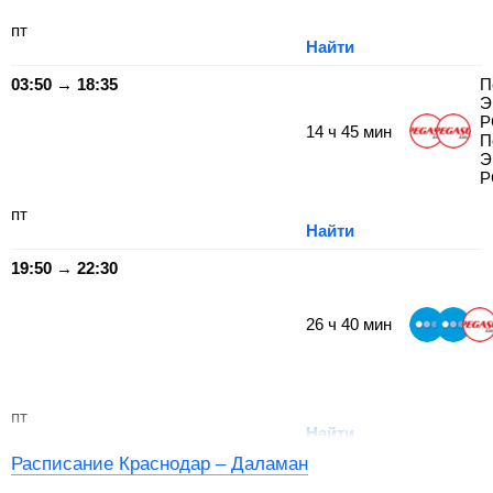
пт
Найти
03:50 → 18:35
П
Э
P
14
ч
45
мин
П
Э
P
пт
Найти
19:50 → 22:30
26
ч
40
мин
пт
Найти
Расписание Краснодар – Даламан