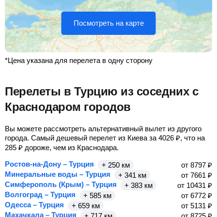
Посмотреть на карте
*Цена указана для перелета в одну сторону
Перелеты в Турцию из соседних с
Краснодаром городов
Вы можете рассмотреть альтернативный вылет из другого
города. Самый дешевый перелет из Киева за
4026
₽
, что на
285
₽
дороже, чем из Краснодара.
Ростов-на-Дону – Турция
+ 250 км
от
8797
₽
Минеральные воды – Турция
+ 341 км
от
7661
₽
Симферополь (Крым) – Турция
+ 383 км
от
10431
₽
Волгоград – Турция
+ 585 км
от
6772
₽
Одесса – Турция
+ 659 км
от
5131
₽
Махачкала – Турция
+ 717 км
от
8725
₽