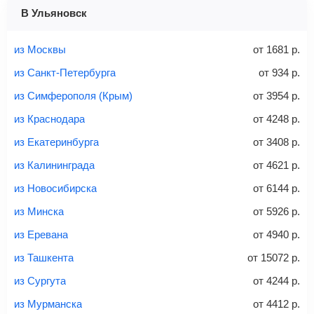
1 место
2 места
3 места
В Ульяновск
Найти билеты с багажом
из Москвы
от
1681
р.
из Санкт-Петербурга
от
934
р.
из Симферополя (Крым)
от
3954
р.
Вес багажа
из Краснодара
от
4248
р.
из Екатеринбурга
от
3408
р.
из Калининграда
от
4621
р.
20-23 кг
30 кг
40 кг
из Новосибирска
от
6144
р.
Найти билеты с багажом
из Минска
от
5926
р.
из Еревана
от
4940
р.
*При необходимости багаж оплачивается отдельно при
из Ташкента
от
15072
р.
регистрации на рейс, в среднем
50 Euro
за место. Как
правило, сразу купить билет с багажом дешевле, чем
из Сургута
от
4244
р.
дополнительно оплачивать его в аэропорту.
из Мурманска
от
4412
р.
Важно:
При покупке билета рекомендуем внимательно