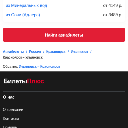
проверять на официальном сайте продавца, включен ли
из Минеральных вод
от
4149
р.
багаж в стоимость.
из Сочи (Адлера)
от
3489
р.
Подробная информация о перевозке багажа и его габаритах
Найти авиабилеты
Авиабилеты
Россия
Красноярск
Ульяновск
Красноярск – Ульяновск
Обратно:
Ульяновск – Красноярск
О нас
О компании
Контакты
Помощь