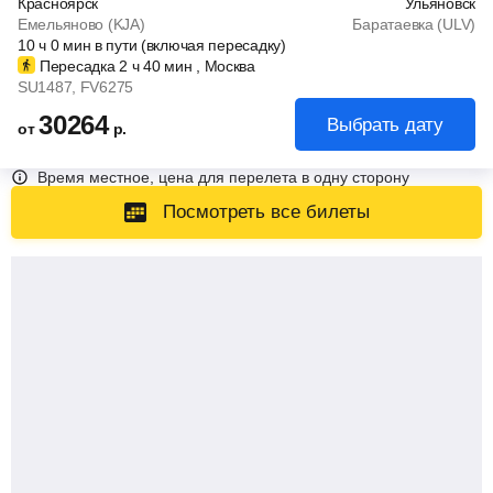
Красноярск
Ульяновск
Емельяново (KJA)
Баратаевка (ULV)
10
ч
0
мин
в пути (включая пересадку)
Пересадка 2
ч
40
мин
, Москва
SU1487
, FV6275
30264
Выбрать дату
от
р.
Время местное, цена для перелета в одну сторону
Посмотреть все билеты