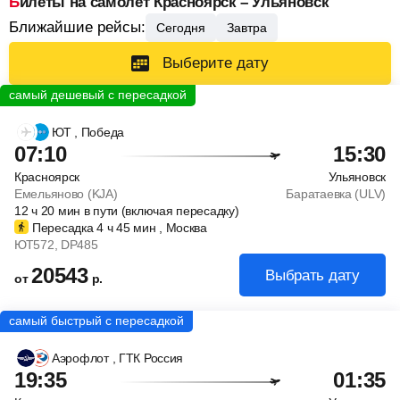
Билеты на самолет Красноярск – Ульяновск
Ближайшие рейсы:
Сегодня
Завтра
Выберите дату
ЮТ
, Победа
07:10
15:30
Красноярск
Ульяновск
Емельяново (KJA)
Баратаевка (ULV)
12
ч
20
мин
в пути (включая пересадку)
Пересадка 4
ч
45
мин
, Москва
ЮТ572
, DP485
20543
Выбрать дату
от
р.
Аэрофлот
, ГТК Россия
19:35
01:35