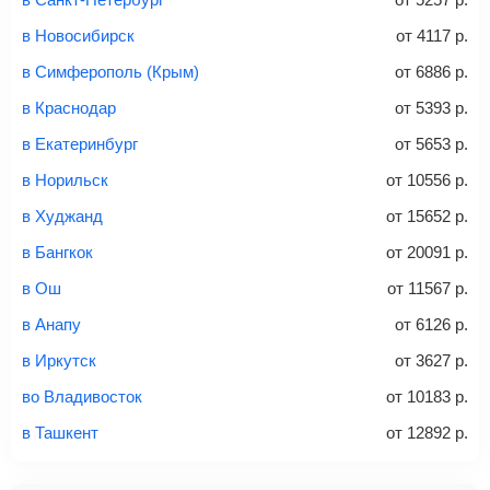
способов: через интернет-банк, банковской картой,
электронными деньгами или наличными в салонах
в Новосибирск
от
4117
р.
связи «Связной» или «Евросеть».
в Симферополь (Крым)
от
6886
р.
Это все
— после оплаты в течение 10 минут к вам на
email придет электронный билет с данными о вашем
в Краснодар
от
5393
р.
перелете. Его нужно распечатать и взять с собой в
в Екатеринбург
от
5653
р.
аэропорт. Для посадки потребуется только паспорт.
Багаж
— это крупные предметы, сдаваемые в
в Норильск
от
10556
р.
багажное отделение самолета.
Найти билеты
в Худжанд
от
15652
р.
не более 23 кг – эконом-класс
в Бангкок
от
20091
р.
Стоимость авиабилетов зависит от выбранного тарифа:
в Ош
от
11567
р.
С багажом
= ручная кладь + багаж
в Анапу
от
6126
р.
Без багажа
= ручная кладь*
в Иркутск
от
3627
р.
Количество багажа
во Владивосток
от
10183
р.
в Ташкент
от
12892
р.