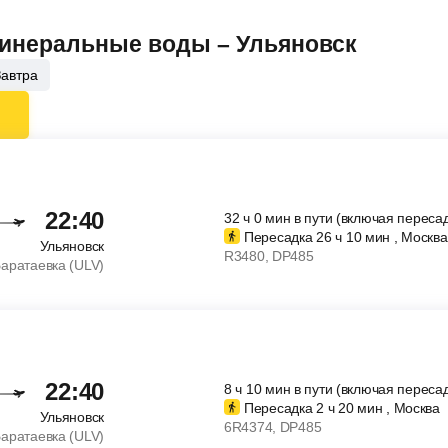
Минеральные воды – Ульяновск
Завтра
22:40
32
ч
0
мин
в пути (включая пересад
Пересадка 26
ч
10
мин
, Москва
Ульяновск
R3480
, DP485
аратаевка (ULV)
22:40
8
ч
10
мин
в пути (включая пересад
Пересадка 2
ч
20
мин
, Москва
Ульяновск
6R4374
, DP485
аратаевка (ULV)