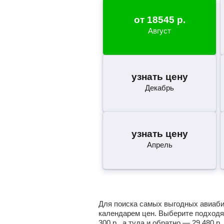
от
18545
р.
Август
узнать цену
Декабрь
узнать цену
Апрель
Для поиска самых выгодных авиабил
календарем цен. Выберите подходя
300
р.
, а туда и обратно —
29 480
р.