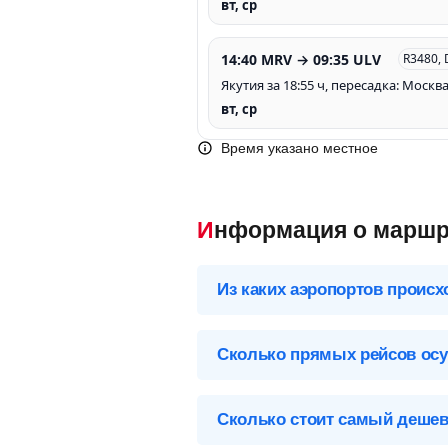
вт, ср
14:40 MRV → 09:35 ULV
R3480,
Якутия за 18:55 ч, пересадка: Москв
вт, ср
Время указано местное
Информация о маршр
Из каких аэропортов происх
Выберите нужный аэропорт вылета,
Сколько прямых рейсов осу
Минеральные воды (MRV), Р
Перелет Минеральные воды – Ульян
Аэропорты Минеральных вод
осуществляет авиакомпания Якутия
Сколько стоит самый деше
Минеральные Воды-MRV
073
р
.