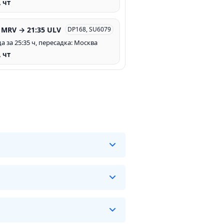
, чт
 MRV → 21:35 ULV
DP168, SU6079
а за 25:35 ч, пересадка: Москва
, чт
ех авиарейсов на данном маршруте
билеты предлагает Азимут - от
187