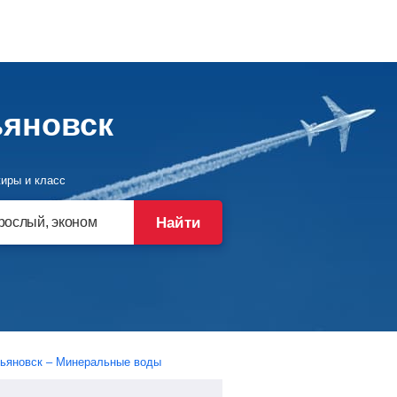
ьяновск
иры и класс
Найти
ьяновск – Минеральные воды