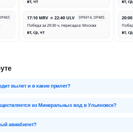
вт, чт
вт, ср
17:10 MRV → 22:40 ULV
20:00
 DP465
DP6914, DP485
а
Победа за 29:30 ч, пересадка: Москва
Побед
вт, ср, чт
вт, ср
уте
одит вылет и в какие прилет?
 чтобы посмотреть подробное расписание вылетов и прилетов.
ществляется из Минеральных вод в Ульяновск?
оссия
Ульяновск (ULV), Россия
овск обслуживают 10 авиакомпаний и 1 лоукостер*. Больше вс
Аэропорты Ульяновска
 - 5 вылетов в неделю стоимостью от
9 300
р
. А самые дорогие 
вый авиабилет?
Баратаевка-ULV