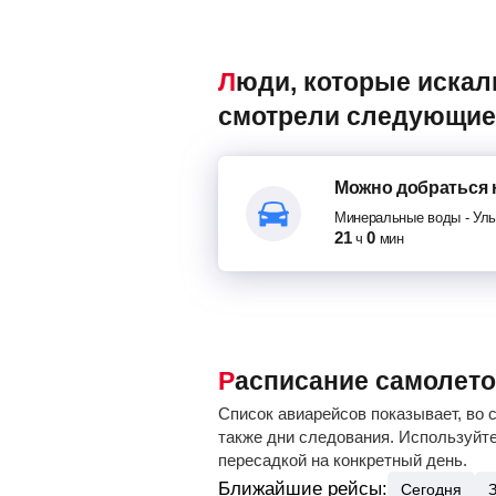
Люди, которые искали авиабилеты Минеральные воды – Ульяновск, также
смотрели следующие
Можно добраться
Минеральные воды
-
Уль
21
0
ч
мин
Расписание самолет
Список авиарейсов показывает, во 
также дни следования. Используйте
пересадкой на конкретный день.
Ближайшие рейсы:
Сегодня