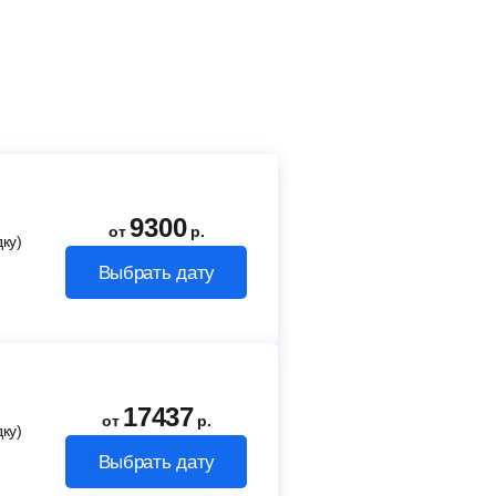
9300
от
р.
ку)
Выбрать дату
17437
от
р.
ку)
Выбрать дату