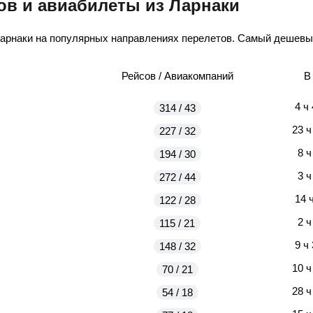
ов и авиабилеты из Ларнаки
Ларнаки на популярных направлениях перелетов. Самый дешевый
Рейсов / Авиакомпаний
В
4 ч
314 / 43
23 ч
227 / 32
8 ч
194 / 30
3 ч
272 / 44
14 
122 / 28
2 ч
115 / 21
9 ч
148 / 32
10 ч
70 / 21
28 ч
54 / 18