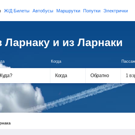
ы
Ж/Д Билеты
Автобусы
Маршрутки
Попутки
Электрички
 Ларнаку и из Ларнаки
да
Когда
Пассаж
Куда
?
Когда
Обратно
рнака