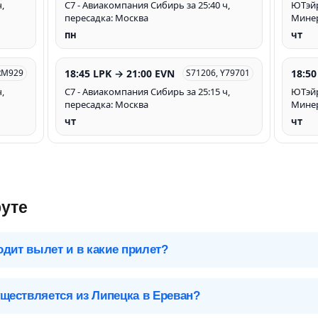
,
С7 - Авиакомпания Сибирь за 25:40 ч,
ЮТэйр 
пересадка: Москва
Мине
пн
чт
18:45 LPK → 21:00 EVN
18:50
RM929
S71206, Y79701
,
С7 - Авиакомпания Сибирь за 25:15 ч,
ЮТэйр 
пересадка: Москва
Мине
чт
чт
уте
одит вылет и в какие прилет?
 чтобы посмотреть подробное расписание вылетов и прилетов.
ществляется из Липецка в Ереван?
Ереван (EVN), Армения