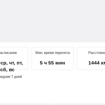
асписание
Мин. время перелета
Расстоян
ср, чт, пт,
5 ч 55 мин
1444 к
сб, вс
ледние 7 дней