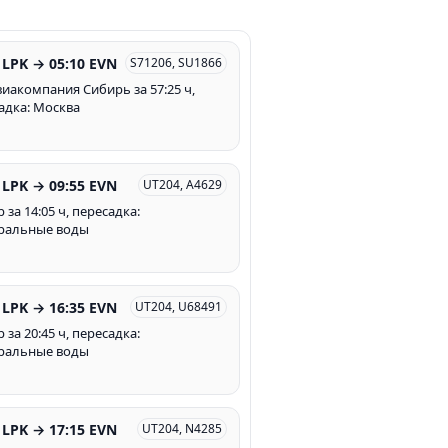
 LPK → 05:10 EVN
S71206, SU1866
Авиакомпания Сибирь за 57:25 ч,
адка: Москва
 LPK → 09:55 EVN
UT204, A4629
за 14:05 ч, пересадка:
ральные воды
 LPK → 16:35 EVN
UT204, U68491
за 20:45 ч, пересадка:
ральные воды
 LPK → 17:15 EVN
UT204, N4285