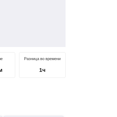
ие
Разница во времени
м
1ч