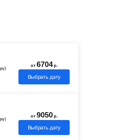
6704
от
р.
ку)
Выбрать дату
9050
от
р.
ку)
Выбрать дату