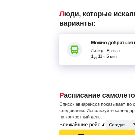
Люди, которые искали авиабилеты Липецк – Ереван, также смотрели следующие
варианты:
Можно добраться
Липецк
-
Ереван
1
11
5
д
ч
мин
Расписание самолето
Список авиарейсов показывает, во 
следования. Используйте календарь
на конкретный день.
Ближайшие рейсы:
Сегодня