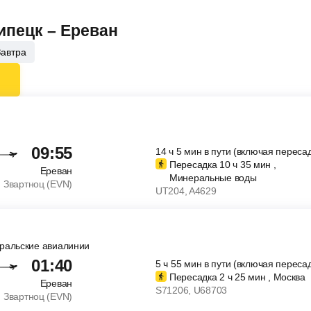
ипецк – Ереван
Завтра
09:55
14
ч
5
мин
в пути (включая пересад
Пересадка 10
ч
35
мин
,
Ереван
Минеральные воды
Звартноц (EVN)
UT204
, A4629
Уральские авиалинии
01:40
5
ч
55
мин
в пути (включая пересад
Пересадка 2
ч
25
мин
, Москва
Ереван
S71206
, U68703
Звартноц (EVN)