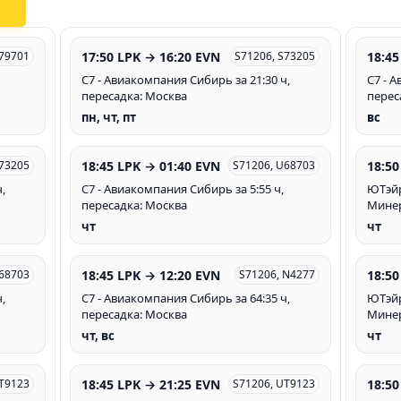
17:50 LPK → 16:20 EVN
18:45
Y79701
S71206, S73205
С7 - Авиакомпания Сибирь за 21:30 ч,
С7 - 
пересадка: Москва
перес
пн, чт, пт
вс
18:45 LPK → 01:40 EVN
18:50
S73205
S71206, U68703
,
С7 - Авиакомпания Сибирь за 5:55 ч,
ЮТэйр 
пересадка: Москва
Мине
чт
чт
18:45 LPK → 12:20 EVN
18:50
U68703
S71206, N4277
,
С7 - Авиакомпания Сибирь за 64:35 ч,
ЮТэйр 
пересадка: Москва
Мине
чт, вс
чт
18:45 LPK → 21:25 EVN
18:50
UT9123
S71206, UT9123