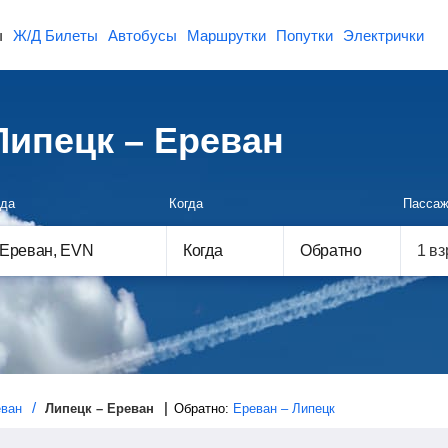
ы
Ж/Д Билеты
Автобусы
Маршрутки
Попутки
Электрички
ипецк – Ереван
да
Когда
Пассаж
Когда
Обратно
ван
Липецк – Ереван
Обратно:
Ереван – Липецк