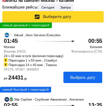
Билеты на самолет Москва – Катания
Ближайшие рейсы:
Сегодня
Завтра
Выберите дату
Valuair
, Aero Services Executive
01:45
00:55
Москва
Катания
Внуково (VKO)
Фонтанаросса (CTA)
24
ч
10
мин
в пути (включая пересадку)
Пересадка 1
ч
55
мин
, Стамбул
Пересадка 14
ч
40
мин
, Тирана
VF276
, VF367
, W45063
24431
Выбрать дату
от
р.
Эйр Сербия - Сербские Авиалинии
, Алиталия
02:55
13:25