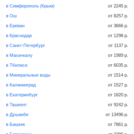
и контактные данные, внимательно все перепроверьте
в Симферополь (Крым)
от
2245
р.
Советы как сэкономить на покупке билета
и затем оплатите билет одним из перечисленных
в Ош
от
8257
р.
способов: через интернет-банк, банковской картой,
электронными деньгами или наличными в салонах
в Ереван
от
3666
р.
связи «Связной» или «Евросеть».
в Краснодар
от
1298
р.
Это все
— после оплаты в течение 10 минут к вам на
email придет электронный билет с данными о вашем
в Санкт-Петербург
от
1137
р.
перелете. Его нужно распечатать и взять с собой в
в Махачкалу
от
1989
р.
аэропорт. Для посадки потребуется только паспорт.
Багаж
— это крупные предметы, сдаваемые в
в Тбилиси
от
6035
р.
багажное отделение самолета.
Найти билеты
в Минеральные воды
от
1514
р.
не более 23 кг – эконом-класс
в Калининград
от
1527
р.
Стоимость авиабилетов зависит от выбранного тарифа:
в Екатеринбург
от
1820
р.
С багажом
= ручная кладь + багаж
в Ташкент
от
9242
р.
Без багажа
= ручная кладь*
в Душанбе
от
13496
р.
Количество багажа
в Бишкек
от
7861
р.