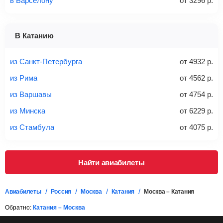
в Барселону
от
3296
р.
1 место
2 места
3 места
В Катанию
Найти билеты с багажом
из Санкт-Петербурга
от
4932
р.
из Рима
от
4562
р.
из Варшавы
от
4754
р.
Вес багажа
из Минска
от
6229
р.
из Стамбула
от
4075
р.
20-23 кг
30 кг
40 кг
Найти авиабилеты
Найти билеты с багажом
Авиабилеты
Россия
Москва
Катания
Москва – Катания
*При необходимости багаж оплачивается отдельно при
Обратно:
Катания – Москва
регистрации на рейс, в среднем
50 Euro
за место. Как