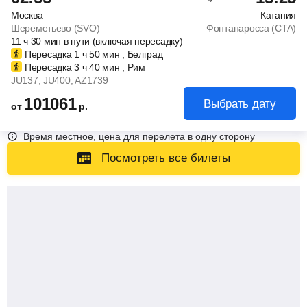
Москва
Катания
Шереметьево (SVO)
Фонтанаросса (CTA)
11
ч
30
мин
в пути (включая пересадку)
Пересадка 1
ч
50
мин
, Белград
Пересадка 3
ч
40
мин
, Рим
JU137
, JU400
, AZ1739
101061
Выбрать дату
от
р.
Время местное, цена для перелета в одну сторону
Посмотреть все билеты