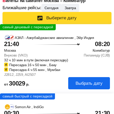
Билеты на самолет Москва – Коимбатур
Ближайшие рейсы:
Сегодня
Завтра
Выберите дату
АЗАЛ - Азербайджанские авиалинии
, Эйр Индия
21:40
08:20
Москва
Коимбатур
Внуково (VKO)
Пиламеду (CJB)
32
ч
10
мин
в пути (включая пересадку)
Пересадка 16
ч
50
мин
, Баку
Пересадка 4
ч
55
мин
, Мумбаи
J2812
, J259
, AI2507
30029
Выбрать дату
от
р.
Somon Air
, IndiGo
00:30
21:30