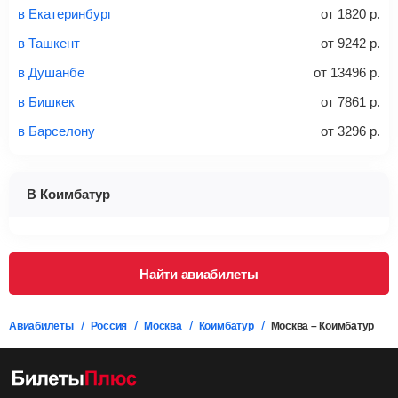
Стоимость авиабилетов зависит от выбранного тарифа:
в Екатеринбург
от
1820
р.
С багажом
= ручная кладь + багаж
в Ташкент
от
9242
р.
Без багажа
= ручная кладь*
в Душанбе
от
13496
р.
Количество багажа
в Бишкек
от
7861
р.
в Барселону
от
3296
р.
1 место
2 места
3 места
В Коимбатур
Найти билеты с багажом
Найти авиабилеты
Вес багажа
Авиабилеты
Россия
Москва
Коимбатур
Москва – Коимбатур
20-23 кг
30 кг
40 кг