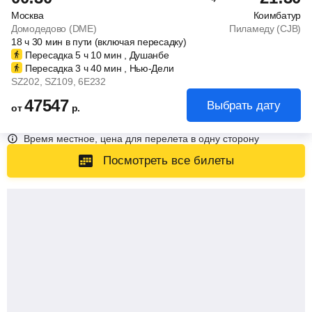
Москва
Коимбатур
Домодедово (DME)
Пиламеду (CJB)
18
ч
30
мин
в пути (включая пересадку)
Пересадка 5
ч
10
мин
, Душанбе
Пересадка 3
ч
40
мин
, Нью-Дели
SZ202
, SZ109
, 6E232
47547
Выбрать дату
от
р.
Время местное, цена для перелета в одну сторону
Посмотреть все билеты